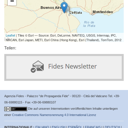
−
Leaflet
| Tiles © Esri — Source: Esri, DeLorme, NAVTEQ, USGS, Intermap, iPC,
NRCAN, Esri Japan, METI, Esri China (Hong Kong), Esri (Thailand), TomTom, 2012
Teilen:
Agenzia Fides - Palazzo “de Propaganda Fide” - 00120 - Città del Vaticano Tel. +39-
06-69880115 - Fax +39-06-69880107
Die auf unseren Internetseiten veröffentlichten Inhalte unterliegen
einer
Creative Commons Namensnennung 4.0 International Lizenz
INTERNAZIONALE :
ITALIANO
|
ENGLISH
|
ESPAÑOL
|
FRANÇAIS
| |
DEUTSCH
|