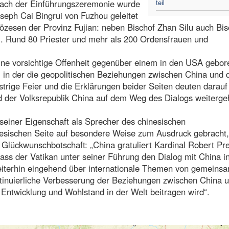
Nach der Einführungszeremonie wurde
teil
oseph Cai Bingrui von Fuzhou geleitet
özesen der Provinz Fujian: neben Bischof Zhan Silu auch Bis
. Rund 80 Priester und mehr als 200 Ordensfrauen und
ine vorsichtige Offenheit gegenüber einem in den USA gebo
t, in der die geopolitischen Beziehungen zwischen China und 
trige Feier und die Erklärungen beider Seiten deuten darauf 
d der Volksrepublik China auf dem Weg des Dialogs weiterg
 seiner Eigenschaft als Sprecher des chinesischen
esischen Seite auf besondere Weise zum Ausdruck gebracht,
Glückwunschbotschaft: „China gratuliert Kardinal Robert Pr
ass der Vatikan unter seiner Führung den Dialog mit China i
weiterhin eingehend über internationale Themen von gemein
tinuierliche Verbesserung der Beziehungen zwischen China 
, Entwicklung und Wohlstand in der Welt beitragen wird“.