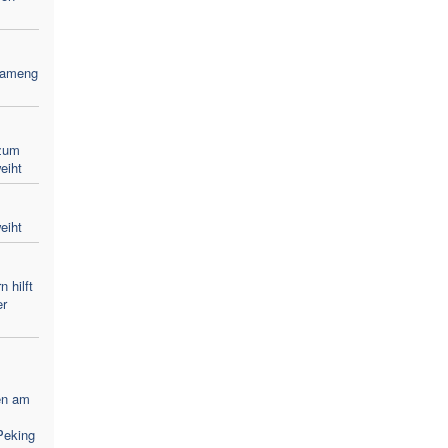
Bameng
zum
eiht
eiht
 hilft
er
en am
Peking