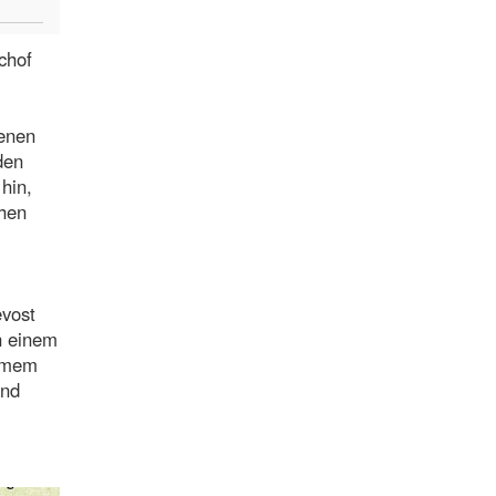
chof
renen
den
hin,
ehen
evost
n einem
samem
und