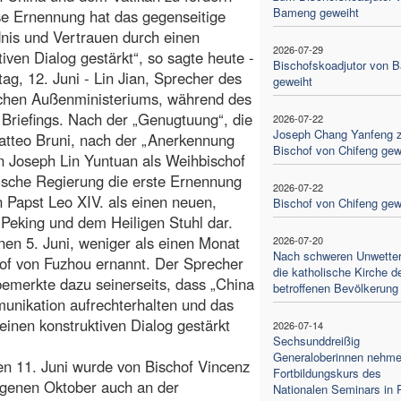
Bameng geweiht
ese Ernennung hat das gegenseitige
nis und Vertrauen durch einen
2026-07-29
tiven Dialog gestärkt“, so sagte heute -
Bischofskoadjutor von 
ag, 12. Juni - Lin Jian, Sprecher des
geweiht
schen Außenministeriums, während des
 Briefings. Nach der „Genugtuung“, die
2026-07-22
Joseph Chang Yanfeng 
Matteo Bruni, nach der „Anerkennung
Bischof von Chifeng gew
n Joseph Lin Yuntuan als Weihbischof
sische Regierung die erste Ernennung
2026-07-22
 Papst Leo XIV. als einen neuen,
Bischof von Chifeng gew
 Peking und dem Heiligen Stuhl dar.
en 5. Juni, weniger als einen Monat
2026-07-20
Nach schweren Unwettern
hof von Fuzhou ernannt. Der Sprecher
die katholische Kirche d
emerkte dazu seinerseits, dass „China
betroffenen Bevölkerung
munikation aufrechterhalten und das
einen konstruktiven Dialog gestärkt
2026-07-14
Sechsunddreißig
Generaloberinnen nehm
n 11. Juni wurde von Bischof Vincenz
Fortbildungskurs des
angenen Oktober auch an der
Nationalen Seminars in 