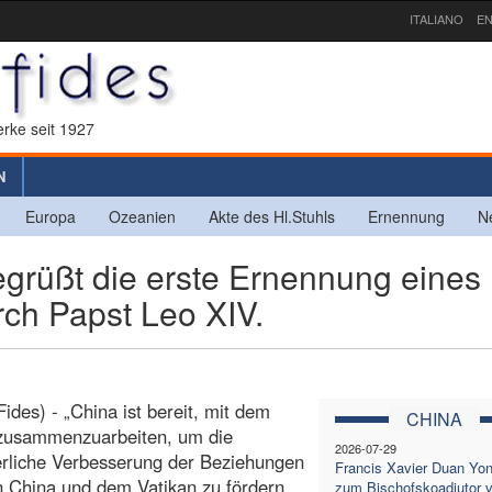
ITALIANO
EN
rke seit 1927
N
Europa
Ozeanien
Akte des Hl.Stuhls
Ernennung
N
grüßt die erste Ernennung eines
rch Papst Leo XIV.
Fides) - „China ist bereit, mit dem
CHINA
 zusammenzuarbeiten, um die
2026-07-29
erliche Verbesserung der Beziehungen
Francis Xavier Duan Yo
 China und dem Vatikan zu fördern
zum Bischofskoadjutor 