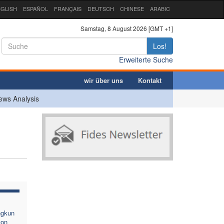
GLISH
ESPAÑOL
FRANÇAIS
DEUTSCH
CHINESE
ARABIC
Samstag, 8 August 2026 [GMT +1]
Los!
Erweiterte Suche
wir über uns
Kontakt
ews Analysis
ngkun
von