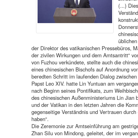
(...) Di
Verständ
konstruk
Donnerst
chinesi
üblichen
der Direktor des vatikanischen Pressebüros, 
der zivilen Wirkungen und dem Amtsantritt“ vo
von Fuzhou verkündete, stellte auch die chine
eines chinesischen Bischofs auf Anordnung von
beredten Schritt im laufenden Dialog zwischen
Papst Leo XIV. hatte Lin Yuntuan am vergangen
nach Beginn seines Pontifikats, zum Weihbisc
des chinesischen Außenministeriums Lin Jian b
und der Vatikan in den letzten Jahren die Kom
gegenseitige Verständnis und Vertrauen durch 
haben“.
Die Zeremonie zur Amtseinführung am gestrige
Zhan Silu von Mindong, geleitet, der im verg