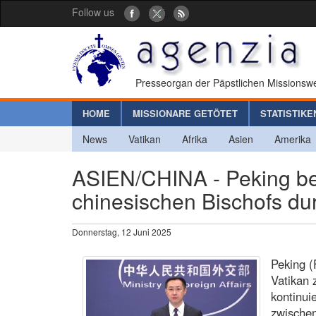
Follow us
Presseorgan der Päpstlichen Missionswe
HOME
MISSIONARE GETÖTET
STATISTIKE
News
Vatikan
Afrika
Asien
Amerika
ASIEN/CHINA - Peking be
chinesischen Bischofs du
Donnerstag, 12 Juni 2025
Peking (
Vatikan
kontinui
zwischen