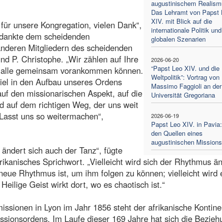
augustinischem Realism
Das Lehramt von Papst 
XIV. mit Blick auf die
für unsere Kongregation, vielen Dank“,
internationale Politik und
 dankte dem scheidenden
globalen Szenarien
anderen Mitgliedern des scheidenden
nd P. Christophe. „Wir zählen auf Ihre
2026-06-20
“Papst Leo XIV. und die
r alle gemeinsam vorankommen können.
Weltpolitik”: Vortrag von
iel in den Aufbau unseres Ordens
Massimo Faggioli an der
auf den missionarischen Aspekt, auf die
Universität Gregoriana
nd auf dem richtigen Weg, der uns weit
Lasst uns so weitermachen“,
2026-06-19
Papst Leo XIV. in Pavia
den Quellen eines
augustinischen Missionss
ändert sich auch der Tanz“, fügte
frikanisches Sprichwort. „Vielleicht wird sich der Rhythmus ä
eue Rhythmus ist, um ihm folgen zu können; vielleicht wird 
Heilige Geist wirkt dort, wo es chaotisch ist.“
issionen in Lyon im Jahr 1856 steht der afrikanische Kontine
ssionsordens. Im Laufe dieser 169 Jahre hat sich die Bezieh