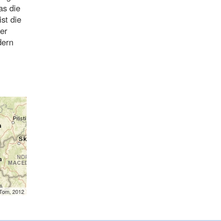
as die
st die
er
dern
mTom, 2012