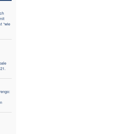
ich
mit
t “wie
bale
 21.
rengo:
en