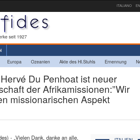
ITALIANO
EN
rke seit 1927
N
Europa
Ozeanien
Akte des Hl.Stuhls
Ernennung
N
Hervé Du Penhoat ist neuer
chaft der Afrikamissionen:”Wir
en missionarischen Aspekt
es) - „Vielen Dank, danke an alle,
ITALIEN