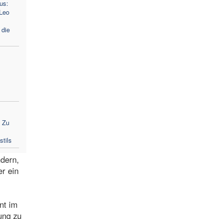
us:
Leo
 die
: Zu
tils
ndern,
er ein
nt im
ung zu