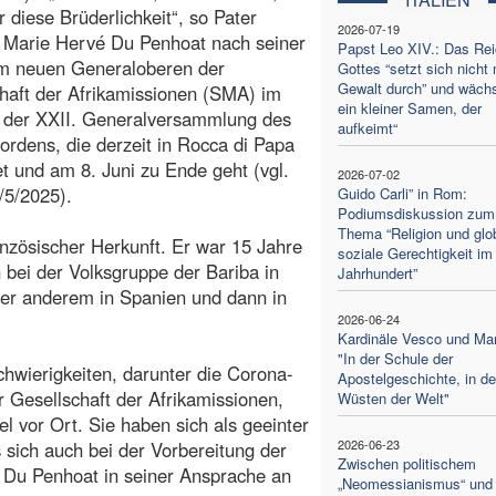
r diese Brüderlichkeit“, so Pater
2026-07-19
 Marie Hervé Du Penhoat nach seiner
Papst Leo XIV.: Das Re
m neuen Generaloberen der
Gottes “setzt sich nicht 
Gewalt durch” und wächs
haft der Afrikamissionen (SMA) im
ein kleiner Samen, der
der XXII. Generalversammlung des
aufkeimt“
ordens, die derzeit in Rocca di Papa
det und am 8. Juni zu Ende geht (vgl.
2026-07-02
/5/2025).
Guido Carli” in Rom:
Podiumsdiskussion zum
Thema “Religion und glo
anzösischer Herkunft. Er war 15 Jahre
soziale Gerechtigkeit im
n bei der Volksgruppe der Bariba in
Jahrhundert”
nter anderem in Spanien und dann in
2026-06-24
Kardinäle Vesco und Ma
"In der Schule der
Schwierigkeiten, darunter die Corona-
Apostelgeschichte, in d
 Gesellschaft der Afrikamissionen,
Wüsten der Welt"
el vor Ort. Sie haben sich als geeinter
2026-06-23
sich auch bei der Vorbereitung der
Zwischen politischem
 Du Penhoat in seiner Ansprache an
„Neomessianismus“ und