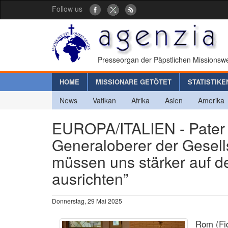
Follow us
Presseorgan der Päpstlichen Missionswe
HOME
MISSIONARE GETÖTET
STATISTIKE
News
Vatikan
Afrika
Asien
Amerika
EUROPA/ITALIEN - Pater 
Generaloberer der Gesells
müssen uns stärker auf d
ausrichten”
Donnerstag, 29 Mai 2025
Rom (Fid