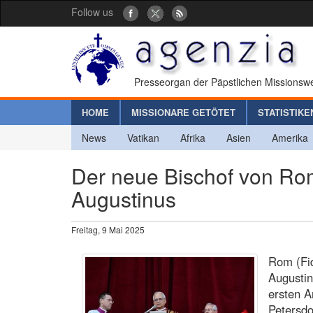
Follow us
Presseorgan der Päpstlichen Missionswe
HOME
MISSIONARE GETÖTET
STATISTIKE
News
Vatikan
Afrika
Asien
Amerika
Der neue Bischof von Rom
Augustinus
Freitag, 9 Mai 2025
Rom (Fid
Augustin
ersten A
Petersdo