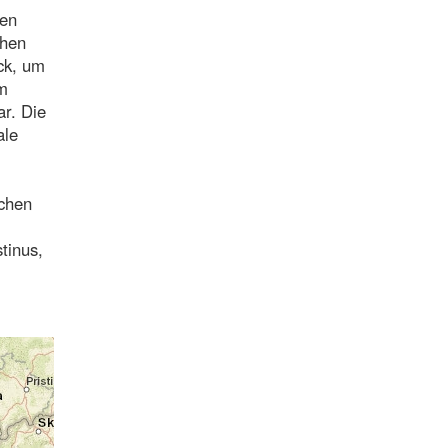
ren
chen
ck, um
um
ar. Die
ale
schen
tinus,