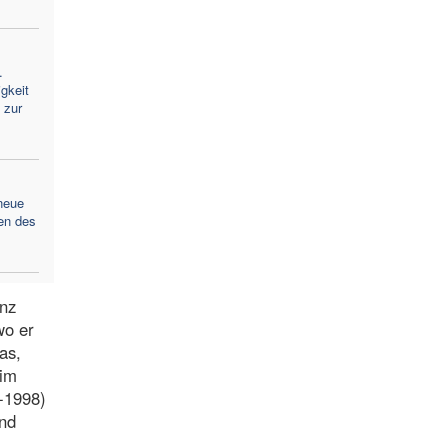
.
gkeit
 zur
neue
en des
inz
wo er
as,
 im
8-1998)
und