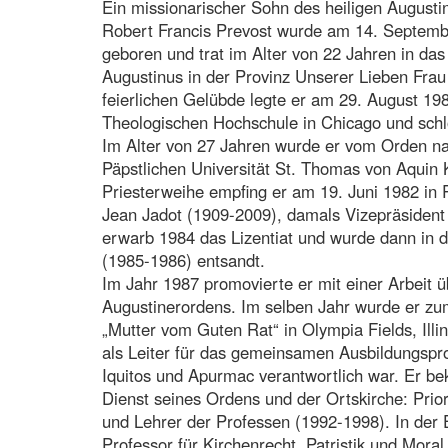
Ein missionarischer Sohn des heiligen Augusti
Robert Francis Prevost wurde am 14. Septembe
geboren und trat im Alter von 22 Jahren in das
Augustinus in der Provinz Unserer Lieben Frau
feierlichen Gelübde legte er am 29. August 198
Theologischen Hochschule in Chicago und schl
Im Alter von 27 Jahren wurde er vom Orden n
Päpstlichen Universität St. Thomas von Aquin K
Priesterweihe empfing er am 19. Juni 1982 in
Jean Jadot (1909-2009), damals Vizepräsident d
erwarb 1984 das Lizentiat und wurde dann in d
(1985-1986) entsandt.
Im Jahr 1987 promovierte er mit einer Arbeit ü
Augustinerordens. Im selben Jahr wurde er zu
„Mutter vom Guten Rat“ in Olympia Fields, Illin
als Leiter für das gemeinsamen Ausbildungspro
Iquitos und Apurmac verantwortlich war. Er bek
Dienst seines Ordens und der Ortskirche: Prio
und Lehrer der Professen (1992-1998). In der 
Professor für Kirchenrecht, Patristik und Mor