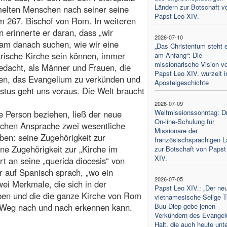
Ländern zur Botschaft v
elten Menschen nach seiner seine
Papst Leo XIV.
 267. Bischof von Rom. In weiteren
 erinnerte er daran, dass „wir
2026-07-10
am danach suchen, wie wir eine
„Das Christentum steht e
rische Kirche sein können, immer
am Anfang“: Die
missionarische Vision v
edacht, als Männer und Frauen, die
Papst Leo XIV. wurzelt i
iten, das Evangelium zu verkünden und
Apostelgeschichte
istus geht uns voraus. Die Welt braucht
2026-07-09
Weltmissionssonntag: Dr
e Person beziehen, ließ der neue
On-line-Schulung für
tlichen Ansprache zwei wesentliche
Missionare der
en: seine Zugehörigkeit zur
französischsprachigen L
ine Zugehörigkeit zur „Kirche im
zur Botschaft von Papst
XIV.
t an seine „querida diocesis“ von
r auf Spanisch sprach, „wo ein
2026-07-05
wei Merkmale, die sich in der
Papst Leo XIV.: „Der ne
en und die die ganze Kirche von Rom
vietnamesische Selige T
 Weg nach und nach erkennen kann.
Buu Diep gebe jenen
Verkündern des Evange
Halt, die auch heute unte