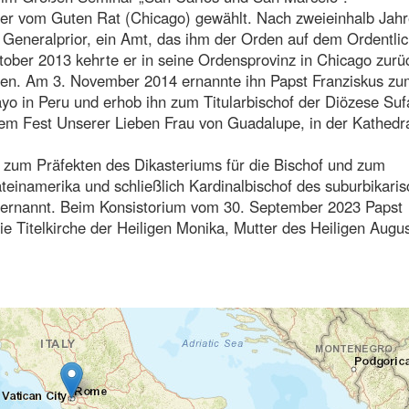
ter vom Guten Rat (Chicago) gewählt. Nach zweieinhalb Jah
 Generalprior, ein Amt, das ihm der Orden auf dem Ordentli
tober 2013 kehrte er in seine Ordensprovinz in Chicago zurü
den. Am 3. November 2014 ernannte ihn Papst Franziskus z
yo in Peru und erhob ihn zum Titularbischof der Diözese Suf
em Fest Unserer Lieben Frau von Guadalupe, in der Kathedr
 zum Präfekten des Dikasteriums für die Bischof und zum
teinamerika und schließlich Kardinalbischof des suburbikari
 ernannt. Beim Konsistorium vom 30. September 2023 Papst
e Titelkirche der Heiligen Monika, Mutter des Heiligen Augus