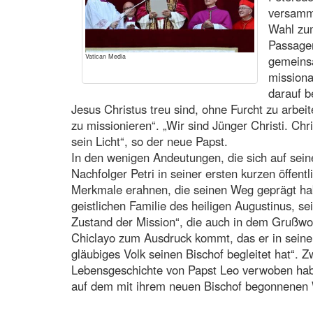
versamm
Wahl zum
Passagen
Vatican Media
gemeins
missiona
darauf b
Jesus Christus treu sind, ohne Furcht zu arbe
zu missionieren“. „Wir sind Jünger Christi. Chr
sein Licht“, so der neue Papst.
In den wenigen Andeutungen, die sich auf sein
Nachfolger Petri in seiner ersten kurzen öffen
Merkmale erahnen, die seinen Weg geprägt hab
geistlichen Familie des heiligen Augustinus, se
Zustand der Mission“, die auch in dem Grußwor
Chiclayo zum Ausdruck kommt, das er in seine
gläubiges Volk seinen Bischof begleitet hat“. Z
Lebensgeschichte von Papst Leo verwoben hab
auf dem mit ihrem neuen Bischof begonnenen