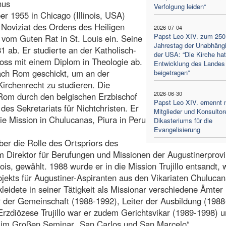
nus
Verfolgung leiden“
r 1955 in Chicago (Illinois, USA)
 Noviziat des Ordens des Heiligen
2026-07-04
Papst Leo XIV. zum 250
 vom Guten Rat in St. Louis ein. Seine
Jahrestag der Unabhängi
1 ab. Er studierte an der Katholisch-
der USA: “Die Kirche hat
oss mit einem Diplom in Theologie ab.
Entwicklung des Landes
ach Rom geschickt, um an der
beigetragen”
irchenrecht zu studieren. Die
2026-06-30
 Rom durch den belgischen Erzbischof
Papst Leo XIV. ernennt 
es Sekretariats für Nichtchristen. Er
Mitglieder und Konsultor
ie Mission in Chulucanas, Piura in Peru
Dikasteriums für die
Evangelisierung
ber die Rolle des Ortspriors des
m Direktor für Berufungen und Missionen der Augustinerprov
ois, gewählt. 1988 wurde er in die Mission Trujillo entsandt, 
jekts für Augustiner-Aspiranten aus den Vikariaten Chulucan
leidete in seiner Tätigkeit als Missionar verschiedene Ämter
r der Gemeinschaft (1988-1992), Leiter der Ausbildung (198
Erzdiözese Trujillo war er zudem Gerichtsvikar (1989-1998) 
al im Großen Seminar „San Carlos und San Marcelo“.