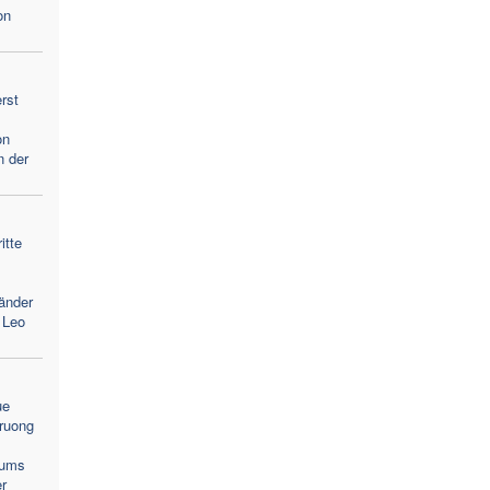
on
rst
on
n der
itte
änder
 Leo
ue
ruong
lums
r