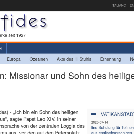
ITALIANO
EN
rke seit 1927
N
Europa
Ozeanien
Akte des Hl.Stuhls
Ernennung
N
: Missionar und Sohn des heilig
es) - „Ich bin ein Sohn des heiligen
VATIKANSTAD
us“, sagte Papst Leo XIV. in seiner
2026-07-14
nsprache von der zentralen Loggia des
line-Schulung für Teiln
ms aus, vor den auf den Petersplatz
aus englischsprachigen