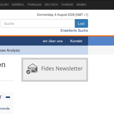
GLISH
ESPAÑOL
FRANÇAIS
DEUTSCH
CHINESE
ARABIC
Donnerstag, 6 August 2026 [GMT +1]
Los!
Erweiterte Suche
wir über uns
Kontakt
ews Analysis
en
T
ehmende