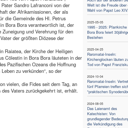
t Pater Sandro Lafranconi von der
Welt ist die Freude über 
Wahl von Papst Leo XIV
haft der Afrikamissionen, der als
für die Gemeinde des Hl. Petrus
2025-05-05
 in Bora Bora verantwortlich ist, der
1995 - 2025: Pfarrkirche 
e Zuneigung und Verehrung für den
Bora Bora feiert 30jährig
 Vater der größten Diözese der
Bestehen
2025-04-25
n Raiatea, der Kirche der Heiligen
Raromatai-Inseln:
s Cölestin in Bora Bora läuteten in der
Kirchenglocken läuten 
es Pazifischen Ozeans die Hoffnung
Tod von Papst Franzisk
Leben zu verkünden“, so der
2024-10-04
Raromatai-Inseln: Vertret
von vielen, die Fides seit dem Tag, an
fünf Pfarreien treffen sic
des Vaters zurückgekehrt ist, erhält.
"praktischen Synodenüb
2024-08-05
Das Laienamt des
Katechisten: Von
grundlegender Bedeutung
die Verkündigung des