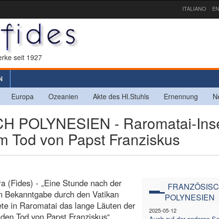
ITALIANO
EN
rke seit 1927
N
Europa
Ozeanien
Akte des Hl.Stuhls
Ernennung
N
POLYNESIEN - Raromatai-Inse
m Tod von Papst Franziskus
a (Fides) - „Eine Stunde nach der
FRANZÖSISC
len Bekanntgabe durch den Vatikan
POLYNESIEN
te in Raromatai das lange Läuten der
2025-05-12
den Tod von Papst Franziskus“,
Auch auf der anderen Se