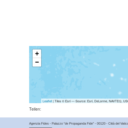
+
−
Leaflet
| Tiles © Esri — Source: Esri, DeLorme, NAVTEQ, USG
Teilen:
Agenzia Fides - Palazzo “de Propaganda Fide” - 00120 - Città del Vat