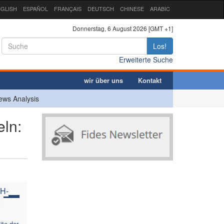
GLISH
ESPAÑOL
FRANÇAIS
DEUTSCH
CHINESE
ARABIC
Donnerstag, 6 August 2026 [GMT +1]
Los!
Erweiterte Suche
wir über uns
Kontakt
ews Analysis
ln:
H-
ite der