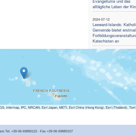
Evangeliums und das
alltägliche Leben der Kir
2024-07-12
Leeward-Islands: Kathol
Gemeinde bietet erstmal
Fortbildungsveranstaltun
Katechisten an
S, Intermap, iPC, NRCAN, Esri Japan, METI, Esri China (Hong Kong), Esri (Thailand), To
icano Tel. +39-06-69880115 - Fax +39-06-69880107