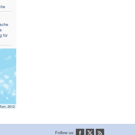
che
ische
s
g für
mTom, 2012
Follow us: