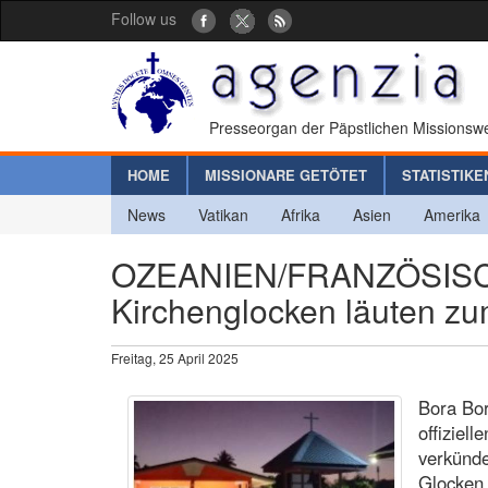
Follow us
Presseorgan der Päpstlichen Missionswe
HOME
MISSIONARE GETÖTET
STATISTIKE
News
Vatikan
Afrika
Asien
Amerika
OZEANIEN/FRANZÖSISCH 
Kirchenglocken läuten zu
Freitag, 25 April 2025
Bora Bor
offiziel
verkünde
Glocken 