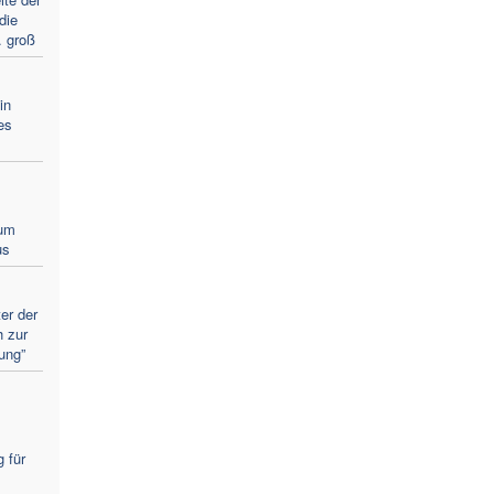
die
. groß
in
es
zum
us
er der
h zur
ung”
 für