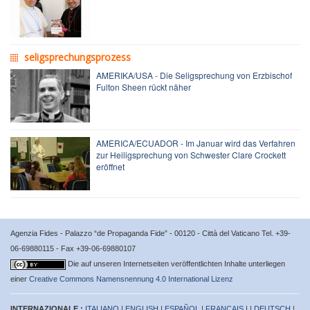
seligsprechungsprozess
AMERIKA/USA - Die Seligsprechung von Erzbischof
Fulton Sheen rückt näher
AMERICA/ECUADOR - Im Januar wird das Verfahren
zur Heiligsprechung von Schwester Clare Crockett
eröffnet
Agenzia Fides - Palazzo “de Propaganda Fide” - 00120 - Città del Vaticano Tel. +39-
06-69880115 - Fax +39-06-69880107
Die auf unseren Internetseiten veröffentlichten Inhalte unterliegen
einer
Creative Commons Namensnennung 4.0 International Lizenz
INTERNAZIONALE :
ITALIANO
|
ENGLISH
|
ESPAÑOL
|
FRANÇAIS
| |
DEUTSCH
|