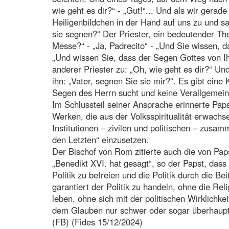
wie geht es dir?“ - „Gut!“... Und als wir gera
Heiligenbildchen in der Hand auf uns zu und s
sie segnen?“ Der Priester, ein bedeutender The
Messe?“ - „Ja, Padrecito“ - „Und Sie wissen, d
„Und wissen Sie, dass der Segen Gottes von Ih
anderer Priester zu: „Oh, wie geht es dir?“ Und
ihn: „Vater, segnen Sie sie mir?“. Es gibt ein
Segen des Herrn sucht und keine Verallgemein
Im Schlussteil seiner Ansprache erinnerte Paps
Werken, die aus der Volksspiritualität erwac
Institutionen – zivilen und politischen – zus
den Letzten“ einzusetzen.
Der Bischof von Rom zitierte auch die von Paps
„Benedikt XVI. hat gesagt“, so der Papst, dass
Politik zu befreien und die Politik durch die Be
garantiert der Politik zu handeln, ohne die Reli
leben, ohne sich mit der politischen Wirklichke
dem Glauben nur schwer oder sogar überhaupt n
(FB) (Fides 15/12/2024)