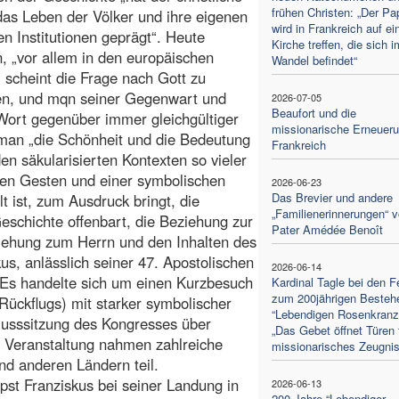
frühen Christen: „Der Pa
as Leben der Völker und ihre eigenen
wird in Frankreich auf ei
hen Institutionen geprägt“. Heute
Kirche treffen, die sich i
, „vor allem in den europäischen
Wandel befindet“
 scheint die Frage nach Gott zu
gen, und mqn seiner Gegenwart und
2026-07-05
Beaufort und die
ort gegenüber immer gleichgültiger
missionarische Erneueru
man „die Schönheit und die Bedeutung
Frankreich
den säkularisierten Kontexten so vieler
hen Gesten und einer symbolischen
2026-06-23
Das Brevier und andere
t ist, zum Ausdruck bringt, die
„Familienerinnerungen“ 
schichte offenbart, die Beziehung zur
Pater Amédée Benoît
eziehung zum Herrn und den Inhalten des
us, anlässlich seiner 47. Apostolischen
2026-06-14
. Es handelte sich um einen Kurzbesuch
Kardinal Tagle bei den F
zum 200jährigen Besteh
Rückflugs) mit starker symbolischer
“Lebendigen Rosenkranz
lusssitzung des Kongresses über
„Das Gebet öffnet Türen 
er Veranstaltung nahmen zahlreiche
missionarisches Zeugnis
nd anderen Ländern teil.
apst Franziskus bei seiner Landung in
2026-06-13
200 Jahre “Lebendiger