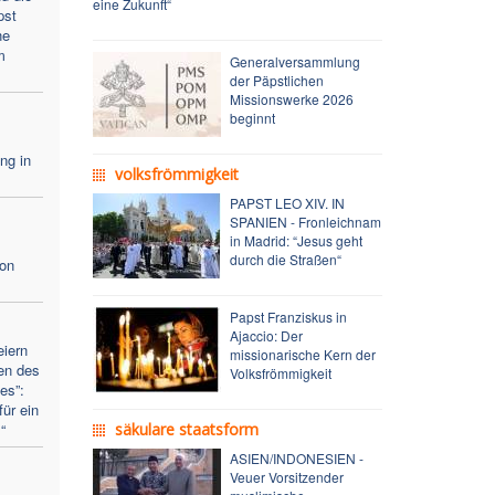
eine Zukunft“
pst
ne
m
Generalversammlung
der Päpstlichen
Missionswerke 2026
beginnt
ng in
volksfrömmigkeit
PAPST LEO XIV. IN
SPANIEN - Fronleichnam
in Madrid: “Jesus geht
durch die Straßen“
von
Papst Franziskus in
Ajaccio: Der
eiern
missionarische Kern der
en des
Volksfrömmigkeit
es”:
für ein
“
säkulare staatsform
ASIEN/INDONESIEN -
Veuer Vorsitzender