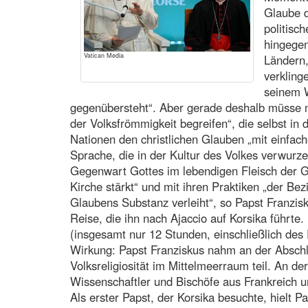
Glaube d
politisc
hingegen
Vatican Media
Ländern,
verklin
seinem W
gegenübersteht“. Aber gerade deshalb müsse 
der Volksfrömmigkeit begreifen“, die selbst in 
Nationen den christlichen Glauben „mit einfac
Sprache, die in der Kultur des Volkes verwurzel
Gegenwart Gottes im lebendigen Fleisch der Ge
Kirche stärkt“ und mit ihren Praktiken „der B
Glaubens Substanz verleiht“, so Papst Franzisk
Reise, die ihn nach Ajaccio auf Korsika führte
(insgesamt nur 12 Stunden, einschließlich des 
Wirkung: Papst Franziskus nahm an der Absch
Volksreligiosität im Mittelmeerraum teil. An d
Wissenschaftler und Bischöfe aus Frankreich u
Als erster Papst, der Korsika besuchte, hielt P