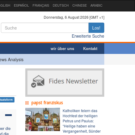
GLISH
ESPAÑOL
FRANÇAIS
DEUTSCH
CHINESE
ARABIC
Donnerstag, 6 August 2026 [GMT +1]
Los!
Erweiterte Suche
wir über uns
Kontakt
ews Analysis
staatsform
papst franziskus
Katholiken feiern das
H
Hochfest der heiligen
Petrus und Paulus:
“Heilige haben eine
er die
Vergangenheit, Sünder
d die