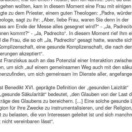
de gehen wollten, kam in diesem Moment eine Frau mit einigen
agte zu dem Priester, einem guten Theologen: „Padre, würde
ologe, sagt zu ihr: „Aber, liebe Frau, waren Sie denn in der
ass am Ende der Messe alles gesegnet wird?“ - „Ja, Padrecit
nen kommt?“ - „Ja, Padrecito“. In diesem Moment rief ihm e
 die Frau, die so oft „Ja, Padrecito“ gesagt hatte, wandte sic
e Komplizenschaft, eine gesunde Komplizenschaft, die nach de
erungen akzeptiert“.
t Franziskus auch an das Potenzial einer Interaktion zwisch
hsen, um sich „auf einem gemeinsamen Weg auch mit den säku
ammenzufinden, um sich gemeinsam im Dienste aller, angefange
t Benedikt XVI. geprägte Definition der „gesunden Laizität“
 „gesunde Säkularität“ bedeutet, „den Glauben von der Last d
iträge des Glaubens zu bereichern. [...] Eine solche gesunde L
gion für ihre Zwecke zu instrumentalisieren, und der Religion,
it zu belasten, die von Interessen geleitet ist und sich manch
icht vereinbaren lässt“.