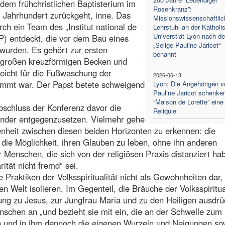
dem frühchristlichen Baptisterium im
Rosenkranz”:
. Jahrhundert zurückgeht, inne. Das
Missionswissenschaftlic
h ein Team des „Institut national de
Lehrstuhl an der Katholi
Universtiät Lyon nach de
P) entdeckt, die vor dem Bau eines
„Selige Pauline Jaricot“
wurden. Es gehört zur ersten
benannt
m großen kreuzförmigen Becken und
leicht für die Fußwaschung der
2026-06-13
immt war. Der Papst betete schweigend
Lyon: Die Angehörigen v
Pauline Jaricot schenk
“Maison de Lorette” eine
bschluss der Konferenz davor die
Reliquie
inander entgegenzusetzen. Vielmehr gehe
enheit zwischen diesen beiden Horizonten zu erkennen: die
die Möglichkeit, ihren Glauben zu leben, ohne ihn anderen
Menschen, die sich von der religiösen Praxis distanziert hab
ität nicht fremd“ sei.
e Praktiken der Volksspiritualität nicht als Gewohnheiten dar, 
 Welt isolieren. Im Gegenteil, die Bräuche der Volksspiritua
ung zu Jesus, zur Jungfrau Maria und zu den Heiligen ausdrü
nschen an „und bezieht sie mit ein, die an der Schwelle zum
eren und in ihm dennoch die eigenen Wurzeln und Neigungen so