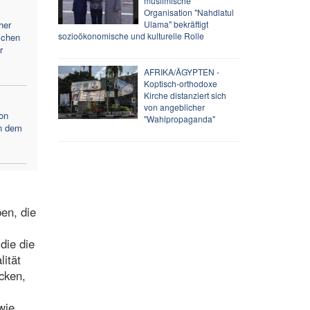
muslimische
Organisation "Nahdlatul
her
Ulama" bekräftigt
sozioökonomische und kulturelle Rolle
schen
r
AFRIKA/ÄGYPTEN -
Koptisch-orthodoxe
Kirche distanziert sich
von angeblicher
on
"Wahlpropaganda"
en dem
en, die
die die
lität
cken,
wie