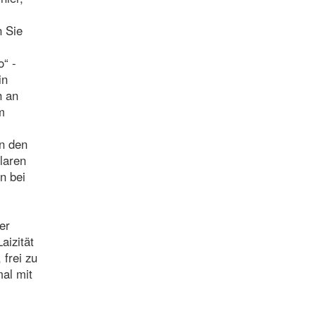
n Sie
o“ -
in
h an
m
en den
laren
n bei
er
aizität
 frei zu
mal mit