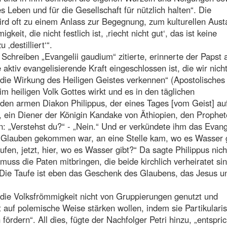
s Leben und für die Gesellschaft für nützlich halten“. Die
„wird oft zu einem Anlass zur Begegnung, zum kulturellen Aus
it, die nicht festlich ist, ‚riecht nicht gut‘, das ist keine
‚destilliert‘“.
chreiben „Evangelii gaudium“ zitierte, erinnerte der Papst 
e aktiv evangelisierende Kraft eingeschlossen ist, die wir nich
 die Wirkung des Heiligen Geistes verkennen“ (Apostolisches
im heiligen Volk Gottes wirkt und es in den täglichen
den armen Diakon Philippus, der eines Tages [vom Geist] au
, ein Diener der Königin Kandake von Äthiopien, den Prophe
an: „Verstehst du?“ - „Nein.“ Und er verkündete ihm das Evan
 Glauben gekommen war, an eine Stelle kam, wo es Wasser 
ufen, jetzt, hier, wo es Wasser gibt?“ Da sagte Philippus nich
uss die Paten mitbringen, die beide kirchlich verheiratet sin
. Die Taufe ist eben das Geschenk des Glaubens, das Jesus u
 die Volksfrömmigkeit nicht von Gruppierungen genutzt und
tät auf polemische Weise stärken wollen, indem sie Partikular
dern“. All dies, fügte der Nachfolger Petri hinzu, „entspric