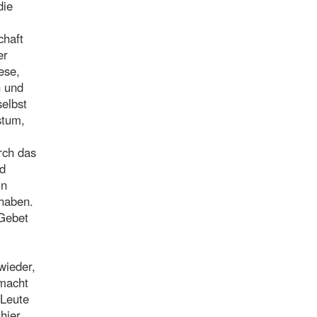
die
chaft
er
ese,
h und
selbst
stum,
rch das
nd
in
haben.
 Gebet
wieder,
emacht
 Leute
hier,