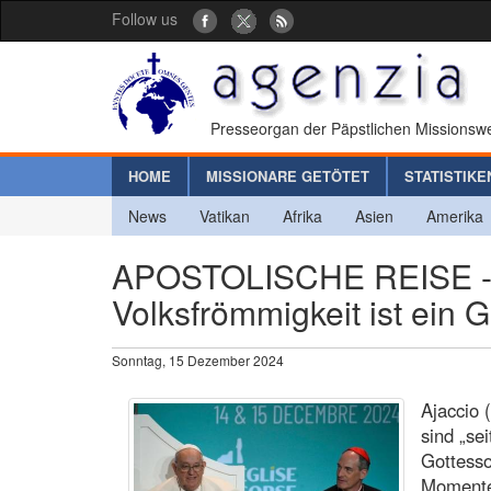
Follow us
Presseorgan der Päpstlichen Missionswe
HOME
MISSIONARE GETÖTET
STATISTIKE
News
Vatikan
Afrika
Asien
Amerika
APOSTOLISCHE REISE - Pa
Volksfrömmigkeit ist ein G
Sonntag, 15 Dezember 2024
Ajaccio 
sind „se
Gottess
Momenten