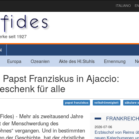
ITALIANO
EN
rke seit 1927
N
Europa
Ozeanien
Akte des Hl.Stuhls
Ernennung
N
pst Franziskus in Ajaccio:
eschenk für alle
papst franziskus
volksfrömmigkeit
säkulare 
(Fides) - Mehr als zweitausend Jahre
FRANKREIC
it der Menschwerdung des
2026-07-06
ohnes“ vergangen. Und in bestimmten
Erzbischof von Reims üb
 der Geschichte „hat der christliche
neuen Katechumenen un