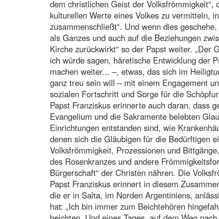
dem christlichen Geist der Volksfrömmigkeit“, 
kulturellen Werte eines Volkes zu vermitteln, 
zusammenschließt“. Und wenn dies geschehe, „g
als Ganzes und auch auf die Beziehungen zwisch
Kirche zurückwirkt“ so der Papst weiter. „Der 
ich würde sagen, häretische Entwicklung der P
machen weiter... –, etwas, das sich im Heiligt
ganz treu sein will – mit einem Engagement un
sozialen Fortschritt und Sorge für die Schöpfun
Papst Franziskus erinnerte auch daran, dass 
Evangelium und die Sakramente belebten Glaub
Einrichtungen entstanden sind, wie Krankenhäus
denen sich die Gläubigen für die Bedürftigen
Volksfrömmigkeit, Prozessionen und Bittgänge,
des Rosenkranzes und andere Frömmigkeitsform
Bürgerschaft“ der Christen nähren. Die Volksf
Papst Franziskus erinnert in diesem Zusammen
die er in Salta, im Norden Argentiniens, anläs
hat: „Ich bin immer zum Beichtehören hingefahr
beichten. Und eines Tages, auf dem Weg nach dr