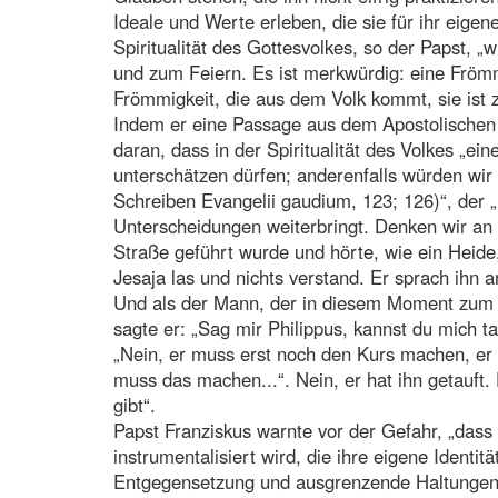
Ideale und Werte erleben, die sie für ihr eigene
Spiritualität des Gottesvolkes, so der Papst, 
und zum Feiern. Es ist merkwürdig: eine Frömmigke
Frömmigkeit, die aus dem Volk kommt, sie ist zu 
Indem er eine Passage aus dem Apostolischen S
daran, dass in der Spiritualität des Volkes „ein
unterschätzen dürfen; anderenfalls würden wir
Schreiben Evangelii gaudium, 123; 126)“, der „
Unterscheidungen weiterbringt. Denken wir an 
Straße geführt wurde und hörte, wie ein Heide
Jesaja las und nichts verstand. Er sprach ihn 
Und als der Mann, der in diesem Moment zum
sagte er: „Sag mir Philippus, kannst du mich ta
„Nein, er muss erst noch den Kurs machen, er m
muss das machen...“. Nein, er hat ihn getauft
gibt“.
Papst Franziskus warnte vor der Gefahr, „dass
instrumentalisiert wird, die ihre eigene Identi
Entgegensetzung und ausgrenzende Haltungen för