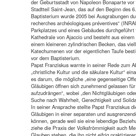
der Geburtsstadt von Napoleon Bonaparte vor 
Stadtteil Saint-Jean, das auf den Beginn des 6
Baptisterium wurde 2005 bei Ausgrabungen durc
recherches archéologiques préventives“ (INRA
Parkplatzes und eines Gebäudes durchgeführt 
Kathedrale von Ajaccio und besteht aus eine
einem kleineren zylindrischen Becken, das viel
Katechumenen vor der eigentlichen Taufe best
vor dem Baptisterium.
Papst Franziskus warnte in seiner Rede zum A
„christliche Kultur und die säkulare Kultur“ e
es darum, die mögliche „eine gegenseitige Off
Gläubigen öffnen sich zunehmend gelassen für 
aufzudrängen“, wobei „den Nichtgläubigen oder 
Suche nach Wahrheit, Gerechtigkeit und Solidar
In seiner Ansprache stellte Papst Franziskus di
Gläubigen in einer separaten und ausgrenzenden
können, gerade weil sie eine lebendige Bezieh
ziehe die Praxis der Volksfrömmigkeit auch Me
Glauben stehen, die ihn nicht eifrig praktizi