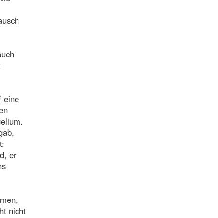
tausch
auch
t
f eine
ten
gelium.
gab,
t:
d, er
ns
ismen,
ht nicht