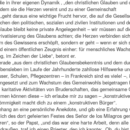
die in ihrer eigenen Dynamik ‚ „den christlichen Glauben und 
indem sie die Herzen vereint und zu einer Gemeinschaft
eht daraus eine wichtige Frucht hervor, die auf die Gesells
en den politischen, sozialen und zivilen Institutionen und d
Glaube bleibt keine private Angelegenheit – wir müssen auf di
rivatisierung des Glaubens achten; die Herzen verbinden sic
um des Gewissens erschöpft, sondern er geht – wenn er sich 
d einem öffentlichen Zeugnis einher: für menschliches Wach
g, im Zeichen der Liebe“, betont er.
gerade „aus dem christlichen Glaubensbekenntnis und dem du
ensleben im Laufe der Jahrhunderte zahllose Hilfswerke u
er, Schulen, Pflegezentren – in Frankreich sind es viele! –, 
 eingesetzt und zum Wachstum des Gemeinwohls beigetragen 
 karitative Aktivitäten von Bruderschaften, das gemeinsame
en können diese – ich erlaube mir zu sagen – „konstruktive
römmigkeit macht dich zu einem „konstruktiven Bürger“.
hang an eine persönliche Anekdote, und gib eine Erfahrung 
slich des dort gefeierten Festes des Señor de los Milagros g
en“, so der Papst, „und das war eine harte Arbeit, denn alle
außen, traf ich einen Priester, den ich kannte: „Oh, du bist 