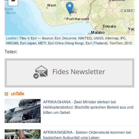
−
Leaflet
| Tiles © Esri — Source: Esri, DeLorme, NAVTEQ, USGS, Intermap, iPC,
NRCAN, Esri Japan, METI, Esri China (Hong Kong), Esri (Thailand), TomTom, 2012
Teilen:
unfälle
AFRIKA/GHANA - Zwei Minister sterben bei
Helikopterabsturz: Bischöfe sprechen Beileid aus und
bitten um Gebet
AFRIKA/NIGERIA - Sieben Ordensleute kommen bei
tragischem Autounfall ums Leben