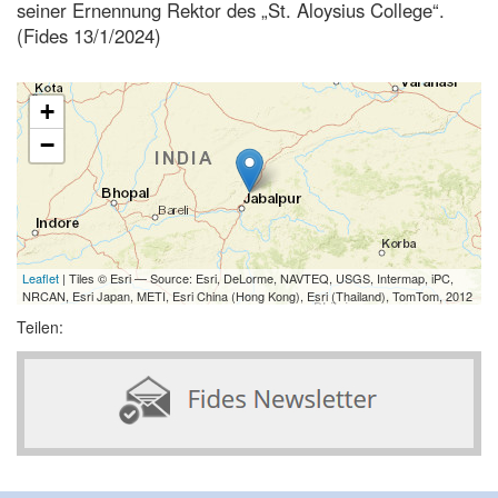
seiner Ernennung Rektor des „St. Aloysius College“.
(Fides 13/1/2024)
+
−
Leaflet
| Tiles © Esri — Source: Esri, DeLorme, NAVTEQ, USGS, Intermap, iPC,
NRCAN, Esri Japan, METI, Esri China (Hong Kong), Esri (Thailand), TomTom, 2012
Teilen: