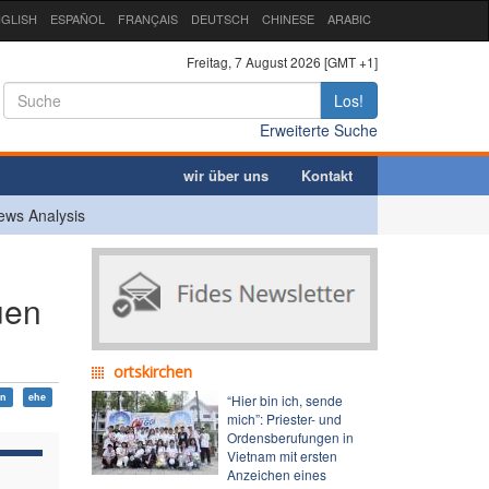
GLISH
ESPAÑOL
FRANÇAIS
DEUTSCH
CHINESE
ARABIC
Freitag, 7 August 2026 [GMT +1]
Los!
Erweiterte Suche
wir über uns
Kontakt
ews Analysis
uen
ortskirchen
en
ehe
“Hier bin ich, sende
mich”: Priester- und
Ordensberufungen in
Vietnam mit ersten
Anzeichen eines