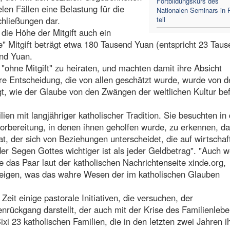
Fortbildungskurs des
len Fällen eine Belastung für die
Nationalen Seminars in 
chließungen dar.
teil
 die Höhe der Mitgift auch ein
he" Mitgift beträgt etwa 180 Tausend Yuan (entspricht 23 Tau
end Yuan.
"ohne Mitgift" zu heiraten, und machten damit ihre Absicht
hre Entscheidung, die von allen geschätzt wurde, wurde von d
t, wie der Glaube von den Zwängen der weltlichen Kultur bef
n mit langjähriger katholischer Tradition. Sie besuchten in
bereitung, in denen ihnen geholfen wurde, zu erkennen, da
, der sich von Beziehungen unterscheidet, die auf wirtschaf
er Segen Gottes wichtiger ist als jeder Geldbetrag". "Auch 
 das Paar laut der katholischen Nachrichtenseite xinde.org,
zeigen, was das wahre Wesen der im katholischen Glauben
Zeit einige pastorale Initiativen, die versuchen, der
rückgang darstellt, der auch mit der Krise des Familienleb
ixi 23 katholischen Familien, die in den letzten zwei Jahren i