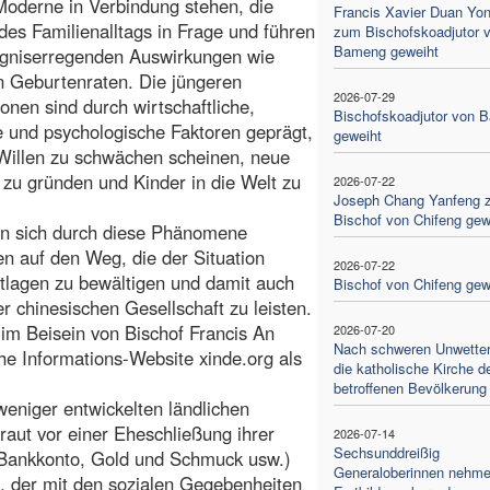
Moderne in Verbindung stehen, die
Francis Xavier Duan Yo
 des Familienalltags in Frage und führen
zum Bischofskoadjutor 
Bameng geweiht
rgniserregenden Auswirkungen wie
n Geburtenraten. Die jüngeren
2026-07-29
onen sind durch wirtschaftliche,
Bischofskoadjutor von 
le und psychologische Faktoren geprägt,
geweiht
Willen zu schwächen scheinen, neue
 zu gründen und Kinder in die Welt zu
2026-07-22
Joseph Chang Yanfeng 
Bischof von Chifeng gew
en sich durch diese Phänomene
en auf den Weg, die der Situation
2026-07-22
tlagen zu bewältigen und damit auch
Bischof von Chifeng gew
 chinesischen Gesellschaft zu leisten.
im Beisein von Bischof Francis An
2026-07-20
Nach schweren Unwettern
sche Informations-Website xinde.org als
die katholische Kirche d
betroffenen Bevölkerung
weniger entwickelten ländlichen
Braut vor einer Eheschließung ihrer
2026-07-14
Sechsunddreißig
d, Bankkonto, Gold und Schmuck usw.)
Generaloberinnen nehm
, der mit den sozialen Gegebenheiten