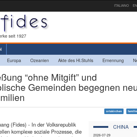
ITALIANO
EN
rke seit 1927
N
Europa
Ozeanien
Akte des Hl.Stuhls
Ernennung
N
ung “ohne Mitgift” und
holische Gemeinden begegnen ne
milien
ortskirchen
famili
uang (Fides) - In der Volksrepublik
CHINA
ellen komplexe soziale Prozesse, die
2026-07-29