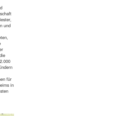
nd
schaft
ester,
en und
eten,
e
er
die
 2.000
Kindern
nen für
eims in
hsten