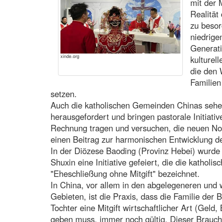
mit der 
Realität
zu beso
niedrige
Generati
xinde.org
kulturel
die den 
Familien
setzen.
Auch die katholischen Gemeinden Chinas seh
herausgefordert und bringen pastorale Initiativ
Rechnung tragen und versuchen, die neuen No
einen Beitrag zur harmonischen Entwicklung der
In der Diözese Baoding (Provinz Hebei) wurde 
Shuxin eine Initiative gefeiert, die die katholi
"Eheschließung ohne Mitgift" bezeichnet.
In China, vor allem in den abgelegeneren und 
Gebieten, ist die Praxis, dass die Familie der 
Tochter eine Mitgift wirtschaftlicher Art (Gel
geben muss, immer noch gültig. Dieser Brauch