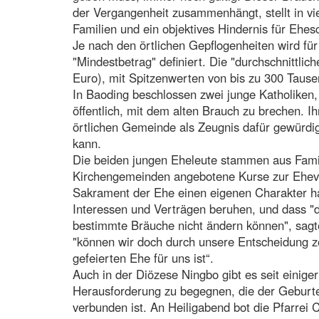
der Vergangenheit zusammenhängt, stellt in vie
Familien und ein objektives Hindernis für Ehes
Je nach den örtlichen Gepflogenheiten wird für
"Mindestbetrag" definiert. Die "durchschnittlic
Euro), mit Spitzenwerten von bis zu 300 Taus
In Baoding beschlossen zwei junge Katholiken, 
öffentlich, mit dem alten Brauch zu brechen. I
örtlichen Gemeinde als Zeugnis dafür gewürdig
kann.
Die beiden jungen Eheleute stammen aus Familie
Kirchengemeinden angebotene Kurse zur Ehevor
Sakrament der Ehe einen eigenen Charakter hat
Interessen und Verträgen beruhen, und dass "d
bestimmte Bräuche nicht ändern können", sagte
"können wir doch durch unsere Entscheidung 
gefeierten Ehe für uns ist“.
Auch in der Diözese Ningbo gibt es seit einiger 
Herausforderung zu begegnen, die der Geburten
verbunden ist. An Heiligabend bot die Pfarrei C