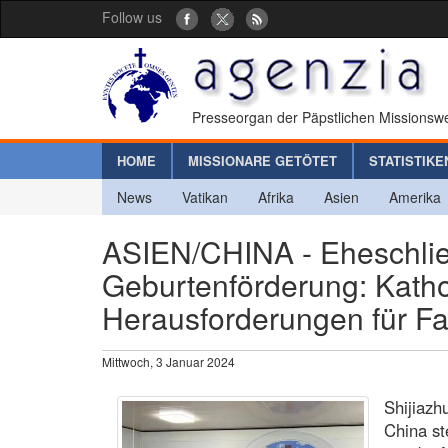
Follow us
Presseorgan der Päpstlichen Missionswe
HOME
MISSIONARE GETÖTET
STATISTIKE
News
Vatikan
Afrika
Asien
Amerika
ASIEN/CHINA - Eheschließ
Geburtenförderung: Kat
Herausforderungen für Fa
Mittwoch, 3 Januar 2024
Shijiazh
China st