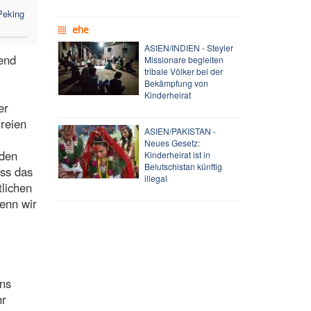
Peking
ehe
ASIEN/INDIEN - Steyler
send
Missionare begleiten
tribale Völker bei der
Bekämpfung von
Kinderheirat
er
reien
ASIEN/PAKISTAN -
Neues Gesetz:
 den
Kinderheirat ist in
Belutschistan künftig
ss das
illegal
tlichen
wenn wir
ens
hr