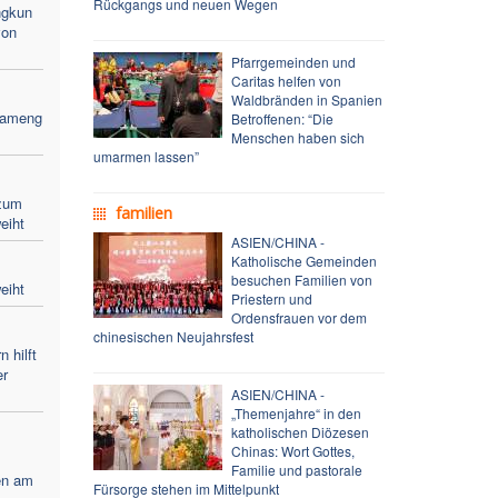
Rückgangs und neuen Wegen
ngkun
von
Pfarrgemeinden und
Caritas helfen von
Waldbränden in Spanien
Bameng
Betroffenen: “Die
Menschen haben sich
umarmen lassen”
zum
familien
eiht
ASIEN/CHINA -
Katholische Gemeinden
besuchen Familien von
eiht
Priestern und
Ordensfrauen vor dem
chinesischen Neujahrsfest
 hilft
er
ASIEN/CHINA -
„Themenjahre“ in den
katholischen Diözesen
Chinas: Wort Gottes,
Familie und pastorale
en am
Fürsorge stehen im Mittelpunkt