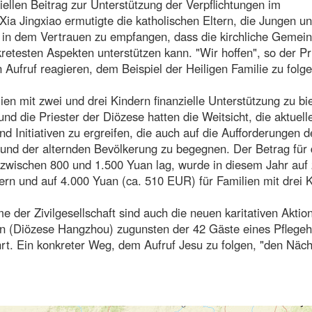
ellen Beitrag zur Unterstützung der Verpflichtungen im
ia Jingxiao ermutigte die katholischen Eltern, die Jungen u
in dem Vertrauen zu empfangen, dass die kirchliche Gemein
etesten Aspekten unterstützen kann. "Wir hoffen", so der Pri
n Aufruf reagieren, dem Beispiel der Heiligen Familie zu folg
en mit zwei und drei Kindern finanzielle Unterstützung zu bi
und die Priester der Diözese hatten die Weitsicht, die aktuell
nd Initiativen zu ergreifen, die auch auf die Aufforderungen d
 und der alternden Bevölkerung zu begegnen. Der Betrag für 
 zwischen 800 und 1.500 Yuan lag, wurde in diesem Jahr auf
ern und auf 4.000 Yuan (ca. 510 EUR) für Familien mit drei 
e der Zivilgesellschaft sind auch die neuen karitativen Aktio
han (Diözese Hangzhou) zugunsten der 42 Gäste eines Pflegeh
rt. Ein konkreter Weg, dem Aufruf Jesu zu folgen, "den Näc