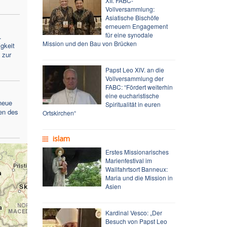
XII. FABC-
Vollversammlung:
Asiatische Bischöfe
erneuern Engagement
für eine synodale
.
Mission und den Bau von Brücken
gkeit
 zur
Papst Leo XIV. an die
Vollversammlung der
FABC: “Fördert weiterhin
eine eucharistische
neue
Spiritualität in euren
en des
Ortskirchen“
islam
Erstes Missionarisches
Marienfestival im
Wallfahrtsort Banneux:
Maria und die Mission in
Asien
Kardinal Vesco: „Der
Besuch von Papst Leo