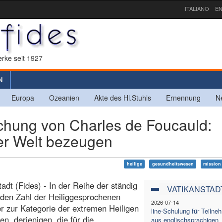
ITALIANO
EN
rke seit 1927
N
Europa
Ozeanien
Akte des Hl.Stuhls
Ernennung
N
chung von Charles de Foucauld:
er Welt bezeugen
heilige
gesundheitswesen
mission
tadt (Fides) - In der Reihe der ständig
VATIKANSTAD
den Zahl der Heiliggesprochenen
2026-07-14
er zur Kategorie der extremen Heiligen
line-Schulung für Teiln
en, derjenigen, die für die
aus englischsprachigen