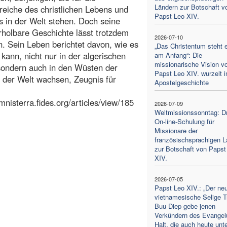
Ländern zur Botschaft v
eiche des christlichen Lebens und
Papst Leo XIV.
s in der Welt stehen. Doch seine
holbare Geschichte lässt trotzdem
2026-07-10
. Sein Leben berichtet davon, wie es
„Das Christentum steht e
 kann, nicht nur in der algerischen
am Anfang“: Die
missionarische Vision v
sondern auch in den Wüsten der
Papst Leo XIV. wurzelt i
uf der Welt wachsen, Zeugnis für
Apostelgeschichte
mnisterra.fides.org/articles/view/185
2026-07-09
Weltmissionssonntag: Dr
On-line-Schulung für
Missionare der
französischsprachigen L
zur Botschaft von Papst
XIV.
2026-07-05
Papst Leo XIV.: „Der ne
vietnamesische Selige T
Buu Diep gebe jenen
Verkündern des Evange
Halt, die auch heute unte