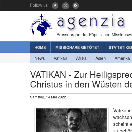
Follow us
Presseorgan der Päpstlichen Missionswe
HOME
MISSIONARE GETÖTET
STATISTIKE
News
Vatikan
Afrika
Asien
Amerika
VATIKAN - Zur Heiligspre
Christus in den Wüsten d
Samstag, 14 Mai 2022
Vatikans
wachsen
scheint 
zu gehör