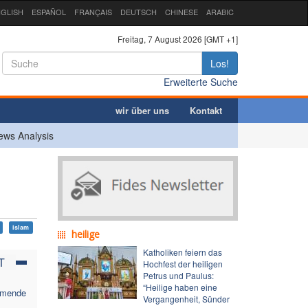
GLISH
ESPAÑOL
FRANÇAIS
DEUTSCH
CHINESE
ARABIC
Freitag, 7 August 2026 [GMT +1]
Los!
Erweiterte Suche
wir über uns
Kontakt
ews Analysis
islam
heilige
Katholiken feiern das
T
Hochfest der heiligen
Petrus und Paulus:
“Heilige haben eine
ehmende
Vergangenheit, Sünder