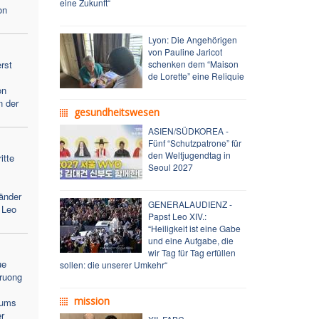
eine Zukunft“
on
Lyon: Die Angehörigen
von Pauline Jaricot
rst
schenken dem “Maison
de Lorette” eine Reliquie
on
n der
gesundheitswesen
ASIEN/SÜDKOREA -
Fünf “Schutzpatrone” für
den Weltjugendtag in
itte
Seoul 2027
änder
GENERALAUDIENZ -
 Leo
Papst Leo XIV.:
“Heiligkeit ist eine Gabe
und eine Aufgabe, die
wir Tag für Tag erfüllen
ue
sollen: die unserer Umkehr“
ruong
mission
lums
r