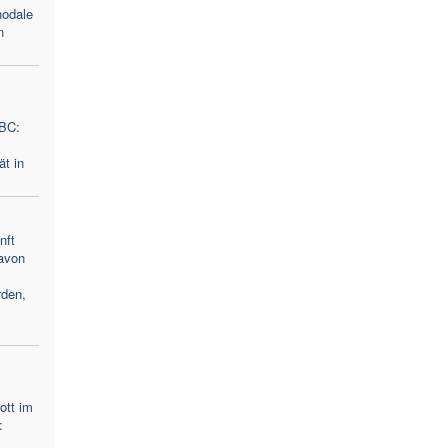
nodale
n
ABC:
ät in
nft
avon
den,
ott im
: