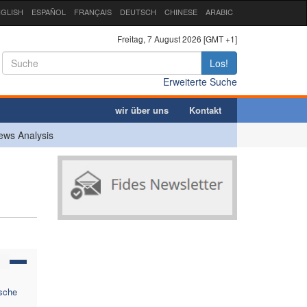
GLISH
ESPAÑOL
FRANÇAIS
DEUTSCH
CHINESE
ARABIC
Freitag, 7 August 2026 [GMT +1]
Los!
Erweiterte Suche
wir über uns
Kontakt
ews Analysis
sche