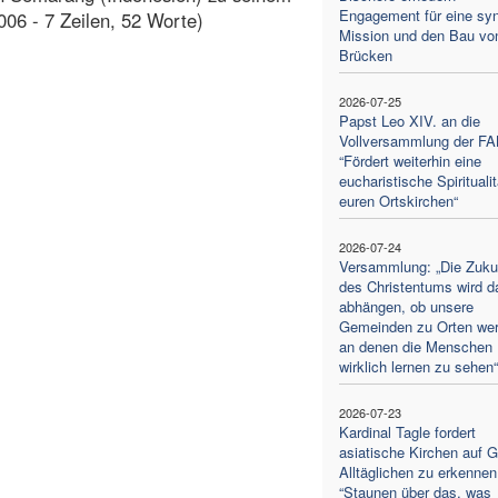
Engagement für eine sy
006 - 7 Zeilen, 52 Worte)
Mission und den Bau vo
Brücken
2026-07-25
Papst Leo XIV. an die
Vollversammlung der F
“Fördert weiterhin eine
eucharistische Spiritualit
euren Ortskirchen“
2026-07-24
Versammlung: „Die Zuku
des Christentums wird d
abhängen, ob unsere
Gemeinden zu Orten wer
an denen die Menschen
wirklich lernen zu sehen“
2026-07-23
Kardinal Tagle fordert
asiatische Kirchen auf G
Alltäglichen zu erkennen
“Staunen über das, was