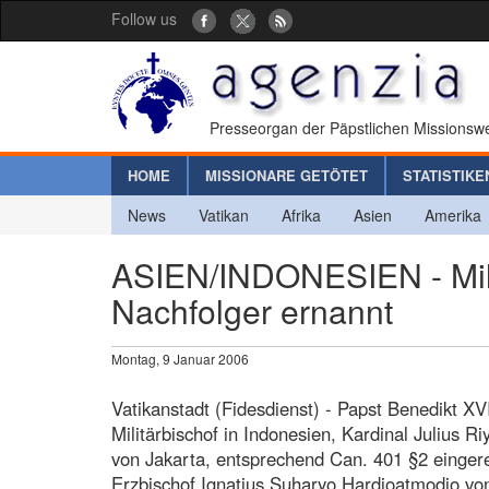
Follow us
Presseorgan der Päpstlichen Missionswe
HOME
MISSIONARE GETÖTET
STATISTIKE
News
Vatikan
Afrika
Asien
Amerika
ASIEN/INDONESIEN - Mili
Nachfolger ernannt
Montag, 9 Januar 2006
Vatikanstadt (Fidesdienst) - Papst Benedikt X
Militärbischof in Indonesien, Kardinal Julius 
von Jakarta, entsprechend Can. 401 §2 einge
Erzbischof Ignatius Suharyo Hardjoatmodjo v