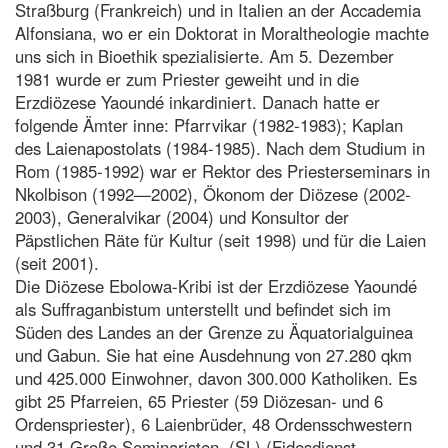
Straßburg (Frankreich) und in Italien an der Accademia
Alfonsiana, wo er ein Doktorat in Moraltheologie machte
uns sich in Bioethik spezialisierte. Am 5. Dezember
1981 wurde er zum Priester geweiht und in die
Erzdiözese Yaoundé inkardiniert. Danach hatte er
folgende Ämter inne: Pfarrvikar (1982-1983); Kaplan
des Laienapostolats (1984-1985). Nach dem Studium in
Rom (1985-1992) war er Rektor des Priesterseminars in
Nkolbison (1992—2002), Ökonom der Diözese (2002-
2003), Generalvikar (2004) und Konsultor der
Päpstlichen Räte für Kultur (seit 1998) und für die Laien
(seit 2001).
Die Diözese Ebolowa-Kribi ist der Erzdiözese Yaoundé
als Suffraganbistum unterstellt und befindet sich im
Süden des Landes an der Grenze zu Äquatorialguinea
und Gabun. Sie hat eine Ausdehnung von 27.280 qkm
und 425.000 Einwohner, davon 300.000 Katholiken. Es
gibt 25 Pfarreien, 65 Priester (59 Diözesan- und 6
Ordenspriester), 6 Laienbrüder, 48 Ordensschwestern
und 31 Große Seminaristen. (SL) (Fidesdienst,