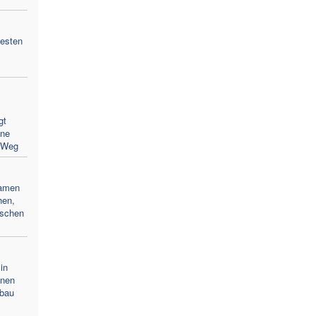
westen
gt
hne
 Weg
Namen
hen,
ischen
in
inen
fbau