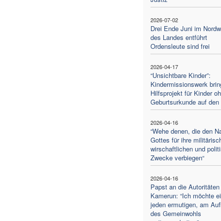
2026-07-02
Drei Ende Juni im Nord
des Landes entführt
Ordensleute sind frei
2026-04-17
“Unsichtbare Kinder”:
Kindermissionswerk brin
Hilfsprojekt für Kinder o
Geburtsurkunde auf den
2026-04-16
“Wehe denen, die den 
Gottes für ihre militärisc
wirschaftlichen und polit
Zwecke verbiegen“
2026-04-16
Papst an die Autoritäten 
Kamerun: “Ich möchte e
jeden ermutigen, am Au
des Gemeinwohls