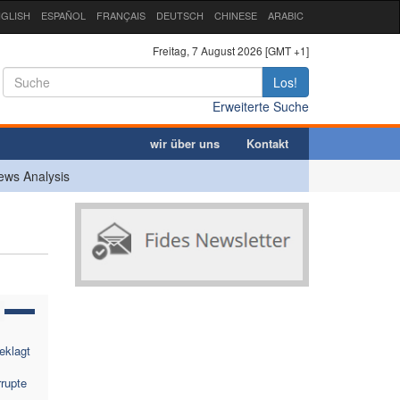
GLISH
ESPAÑOL
FRANÇAIS
DEUTSCH
CHINESE
ARABIC
Freitag, 7 August 2026 [GMT +1]
Los!
Erweiterte Suche
wir über uns
Kontakt
ews Analysis
eklagt
rupte