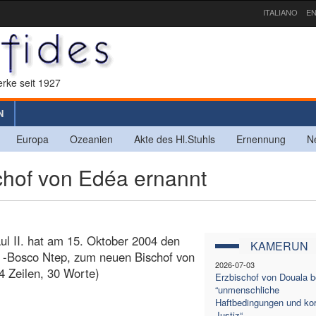
ITALIANO
EN
rke seit 1927
N
Europa
Ozeanien
Akte des Hl.Stuhls
Ernennung
N
of von Edéa ernannt
ul II. hat am 15. Oktober 2004 den
KAMERUN
n -Bosco Ntep, zum neuen Bischof von
2026-07-03
4 Zeilen, 30 Worte)
Erzbischof von Douala b
“unmenschliche
Haftbedingungen und kor
Justiz“