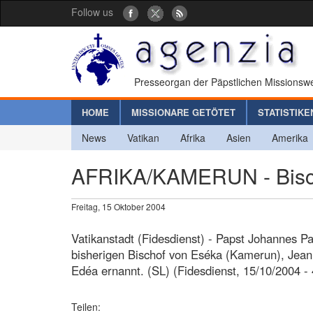
Follow us
Presseorgan der Päpstlichen Missionswe
HOME
MISSIONARE GETÖTET
STATISTIKE
News
Vatikan
Afrika
Asien
Amerika
AFRIKA/KAMERUN - Bisch
Freitag, 15 Oktober 2004
Vatikanstadt (Fidesdienst) - Papst Johannes Pa
bisherigen Bischof von Eséka (Kamerun), Jea
Edéa ernannt. (SL) (Fidesdienst, 15/10/2004 - 
Teilen: