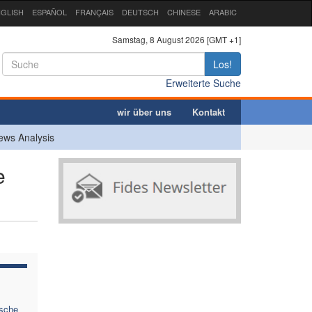
GLISH
ESPAÑOL
FRANÇAIS
DEUTSCH
CHINESE
ARABIC
Samstag, 8 August 2026 [GMT +1]
Los!
Erweiterte Suche
wir über uns
Kontakt
ews Analysis
e
ische