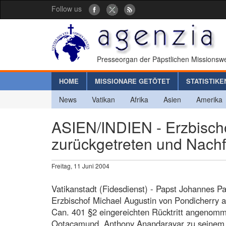
Follow us
Presseorgan der Päpstlichen Missionswe
HOME
MISSIONARE GETÖTET
STATISTIKE
News
Vatikan
Afrika
Asien
Amerika
ASIEN/INDIEN - Erzbisch
zurückgetreten und Nachf
Freitag, 11 Juni 2004
Vatikanstadt (Fidesdienst) - Papst Johannes Pa
Erzbischof Michael Augustin von Pondicherry 
Can. 401 §2 eingereichten Rücktritt angenomm
Ootacamund, Anthony Anandarayar zu seinem N