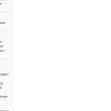
r
zese
n-
est
ern
ungen"
ng
nd
tionen
diözese