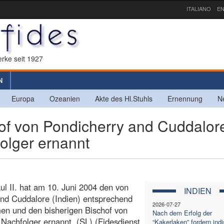
ITALIANO
EN
rke seit 1927
N
Europa
Ozeanien
Akte des Hl.Stuhls
Ernennung
N
of von Pondicherry and Cuddalor
olger ernannt
ul II. hat am 10. Juni 2004 den von
INDIEN
and Cuddalore (Indien) entsprechend
2026-07-27
en und den bisherigen Bischof von
Nach dem Erfolg der
achfolger ernannt. (SL) (Fidesdienst,
“Kakerlaken” fordern ind