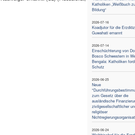
Katholiken „Weißbuch zu
Bildung“
2026-07-16
Koadjutor für die Erzdiö
Guwahati ernannt
2026-07-14
Einschüchterung von Do
Bosco Schwestern in W
Bengala: Katholiken ford
Schutz
2026-06-25
Neue
"Durchführungsbestimm
zum Gesetz über die
ausländische Finanzieru
zivilgesellschaftlicher u
religiöser
Nichtregierungsorganisa
2026-06-24
Weihbischof für die Erz