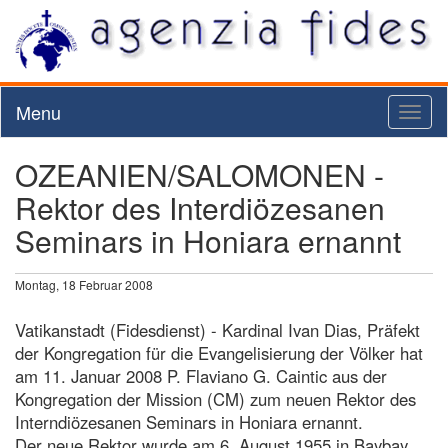
Menu
Toggl
naviga
OZEANIEN/SALOMONEN -
Rektor des Interdiözesanen
Seminars in Honiara ernannt
Montag, 18 Februar 2008
Vatikanstadt (Fidesdienst) - Kardinal Ivan Dias, Präfekt
der Kongregation für die Evangelisierung der Völker hat
am 11. Januar 2008 P. Flaviano G. Caintic aus der
Kongregation der Mission (CM) zum neuen Rektor des
Interndiözesanen Seminars in Honiara ernannt.
Der neue Rektor wurde am 6. August 1955 in Baybay