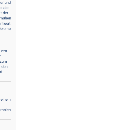
ker und
ionale
t der
emühen
ntwort
obleme
uern
r
 zum
f den
nt
 einem
umbien