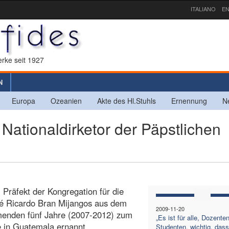
ITALIANO
EN
rke seit 1927
N
Europa
Ozeanien
Akte des Hl.Stuhls
Ernennung
N
ionaldirketor der Päpstlichen
, Präfekt der Kongregation für die
é Ricardo Bran Mijangos aus dem
2009-11-20
menden fünf Jahre (2007-2012) zum
„Es ist für alle, Dozente
e in Guatemala ernannt.
Studenten, wichtig, dass