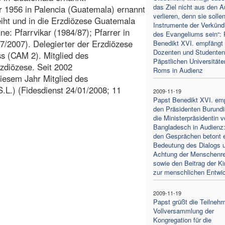
das Ziel nicht aus den 
r 1956 in Palencia (Guatemala) ernannt
verlieren, denn sie solle
ht und in die Erzdiözese Guatemala
Instrumente der Verkünd
ne: Pfarrvikar (1984/87); Pfarrer in
des Evangeliums sein“: 
7/2007). Delegierter der Erzdiözese
Benedikt XVI. empfängt 
Dozenten und Studenten
s (CAM 2). Mitglied des
Päpstlichen Universitäte
rzdiözese. Seit 2002
Roms in Audienz
diesem Jahr Mitglied des
.L.) (Fidesdienst 24/01/2008; 11
2009-11-19
Papst Benedikt XVI. em
den Präsidenten Burundi
die Ministerpräsidentin 
Bangladesch in Audienz:
den Gesprächen betont e
Bedeutung des Dialogs 
Achtung der Menschenr
sowie den Beitrag der Ki
zur menschlichen Entwi
2009-11-19
Papst grüßt die Teilnehm
Vollversammlung der
Kongregation für die