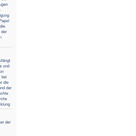
Augen
n
igung
Papst
die
 der
n
pfängt
s und
von
 bei
r die
und der
echte
rche
cklung
er der