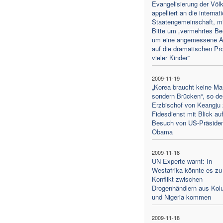
Evangelisierung der Völ
appelliert an die internat
Staatengemeinschaft, mi
Bitte um „vermehrtes B
um eine angemessene A
auf die dramatischen Pr
vieler Kinder“
2009-11-19
„Korea braucht keine Ma
sondern Brücken“, so de
Erzbischof von Keangju
Fidesdienst mit Blick au
Besuch von US-Präside
Obama
2009-11-18
UN-Experte warnt: In
Westafrika könnte es zu
Konflikt zwischen
Drogenhändlern aus Kol
und Nigeria kommen
2009-11-18