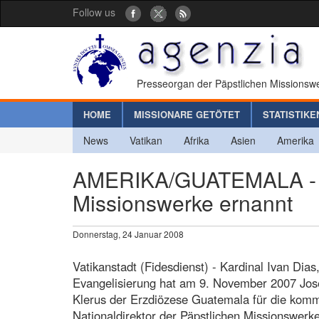
Follow us
Presseorgan der Päpstlichen Missionswe
HOME
MISSIONARE GETÖTET
STATISTIKE
News
Vatikan
Afrika
Asien
Amerika
AMERIKA/GUATEMALA - Nat
Missionswerke ernannt
Donnerstag, 24 Januar 2008
Vatikanstadt (Fidesdienst) - Kardinal Ivan Dias
Evangelisierung hat am 9. November 2007 Jos
Klerus der Erzdiözese Guatemala für die kom
Nationaldirektor der Päpstlichen Missionswerk