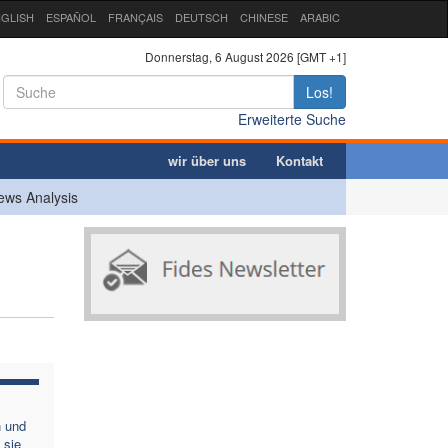
GLISH
ESPAÑOL
FRANÇAIS
DEUTSCH
CHINESE
ARABIC
Donnerstag, 6 August 2026 [GMT +1]
Los!
Erweiterte Suche
wir über uns
Kontakt
ews Analysis
n und
 sie