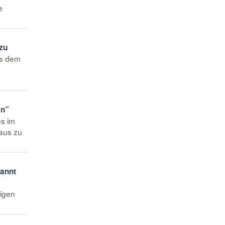
e
zu
us dem
en”
es im
naus zu
nannt
m
ligen