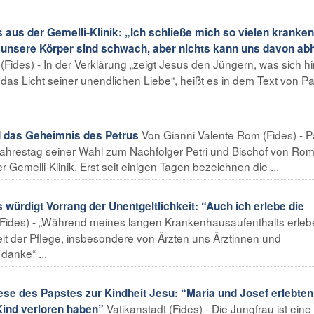
aus der Gemelli-Klinik: „Ich schließe mich so vielen kranken
unsere Körper sind schwach, aber nichts kann uns davon abh
Fides) - In der Verklärung „zeigt Jesus den Jüngern, was sich hi
rt: das Licht seiner unendlichen Liebe“, heißt es in dem Text von P
Von Gianni Valente Rom (Fides) - P
d das Geheimnis des Petrus
Jahrestag seiner Wahl zum Nachfolger Petri und Bischof von Rom
emelli-Klinik. Erst seit einigen Tagen bezeichnen die ...
ürdigt Vorrang der Unentgeltlichkeit: “Auch ich erlebe die
ides) - „Während meines langen Krankenhausaufenthalts erleb
keit der Pflege, insbesondere von Ärzten uns Ärztinnen und
danke“ ...
 des Papstes zur Kindheit Jesu: “Maria und Josef erlebten
Vatikanstadt (Fides) - Die Jungfrau ist eine
Kind verloren haben”