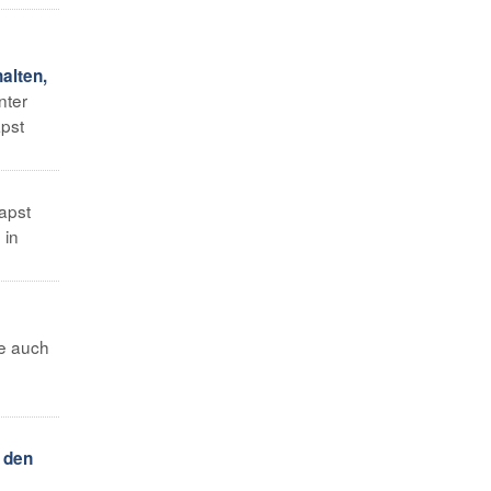
alten,
nter
apst
apst
 in
e auch
 den