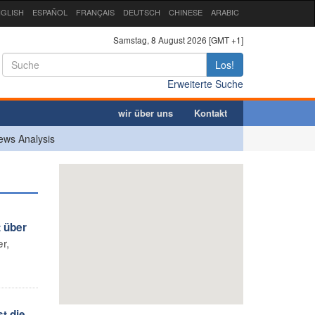
GLISH
ESPAÑOL
FRANÇAIS
DEUTSCH
CHINESE
ARABIC
Samstag, 8 August 2026 [GMT +1]
Los!
Erweiterte Suche
wir über uns
Kontakt
ews Analysis
t über
r,
t die