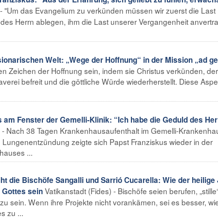
) - "Um das Evangelium zu verkünden müssen wir zuerst die Last
des Herrn ablegen, ihm die Last unserer Vergangenheit anvertr
ionarischen Welt: „Wege der Hoffnung“ in der Mission „ad g
len Zeichen der Hoffnung sein, indem sie Christus verkünden, der
verei befreit und die göttliche Würde wiederherstellt. Diese Asp
am Fenster der Gemelli-Klinik: “Ich habe die Geduld des Her
 - Nach 38 Tagen Krankenhausaufenthalt im Gemelli-Krankenhau
 Lungenentzündung zeigte sich Papst Franziskus wieder in der
hauses ...
ht die Bischöfe Sangalli und Sarrió Cucarella: Wie der heilige
Vatikanstadt (Fides) - Bischöfe seien berufen, „stille
s Gottes sein
u sein. Wenn ihre Projekte nicht vorankämen, sei es besser, wi
s zu ...