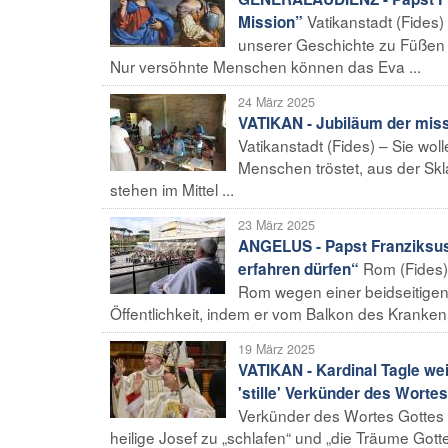
Vatikanstadt (Fides
Mission”
unserer Geschichte zu Füßen 
Nur versöhnte Menschen können das Eva ...
24 März 2025
VATIKAN - Jubiläum der miss
Vatikanstadt (Fides) – Sie wol
Menschen tröstet, aus der Skla
stehen im Mittel ...
23 März 2025
ANGELUS - Papst Franziksus 
Rom (Fides)
erfahren dürfen“
Rom wegen einer beidseitigen
Öffentlichkeit, indem er vom Balkon des Kranken
19 März 2025
VATIKAN - Kardinal Tagle wei
'stille' Verkünder des Worte
Verkünder des Wortes Gottes z
heilige Josef zu „schlafen“ und „die Träume Gotte