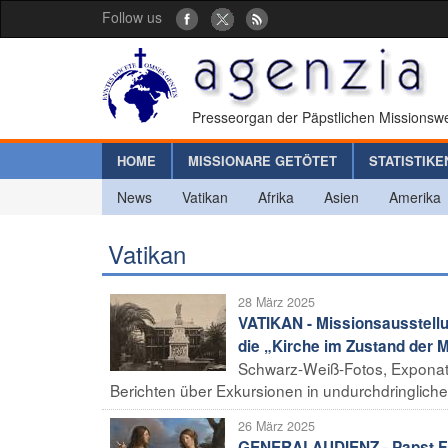
Follow us
Presseorgan der Päpstlichen Missionswe
HOME
MISSIONARE GETÖTET
STATISTIKE
News
Vatikan
Afrika
Asien
Amerika
Vatikan
28 März 2025
VATIKAN - Missionsausstellun
die „Kirche im Zustand der M
Schwarz-Weiß-Fotos, Exponat
Berichten über Exkursionen in undurchdringlich
26 März 2025
GENERALAUDIENZ - Papst Fran