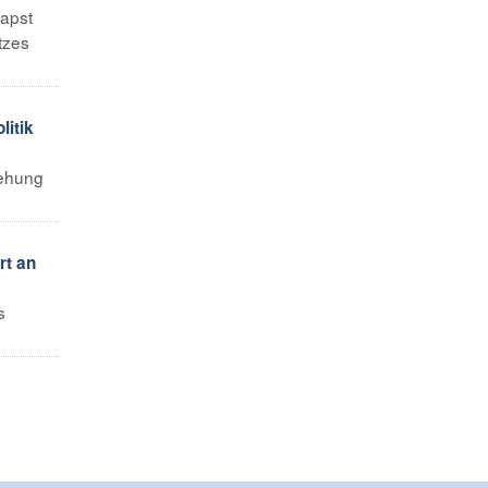
Papst
tzes
litik
iehung
rt an
s