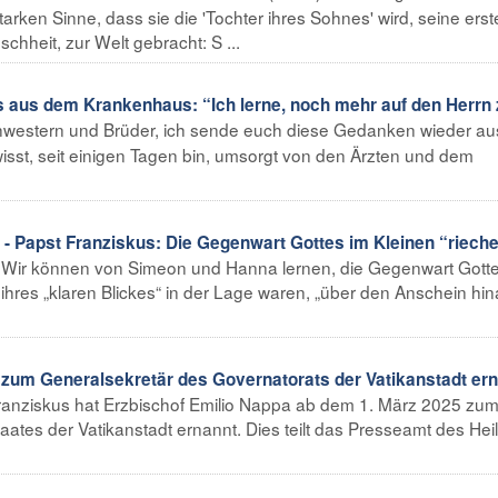
tarken Sinne, dass sie die 'Tochter ihres Sohnes' wird, seine erst
chheit, zur Welt gebracht: S ...
 aus dem Krankenhaus: “Ich lerne, noch mehr auf den Herrn 
chwestern und Brüder, ich sende euch diese Gedanken wieder a
wisst, seit einigen Tagen bin, umsorgt von den Ärzten und dem
apst Franziskus: Die Gegenwart Gottes im Kleinen “riech
 - Wir können von Simeon und Hanna lernen, die Gegenwart Gott
 ihres „klaren Blickes“ in der Lage waren, „über den Anschein hi
zum Generalsekretär des Governatorats der Vatikanstadt er
 Franziskus hat Erzbischof Emilio Nappa ab dem 1. März 2025 zu
ates der Vatikanstadt ernannt. Dies teilt das Presseamt des Hei