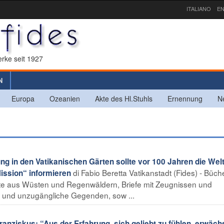
ITALIANO
EN
rke seit 1927
N
Europa
Ozeanien
Akte des Hl.Stuhls
Ernennung
N
g in den Vatikanischen Gärten sollte vor 100 Jahren die Wel
di Fabio Beretta Vatikanstadt (Fides) - Büche
ission“ informieren
e aus Wüsten und Regenwäldern, Briefe mit Zeugnissen und
e und unzugängliche Gegenden, sow ...
ziskus: “Aus der Erfahrung, sich geliebt zu fühlen, erwächs