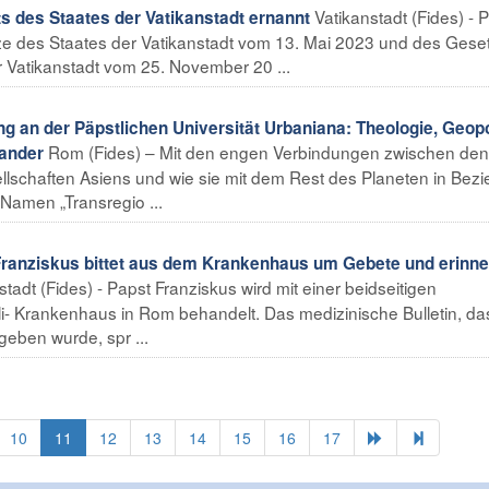
Vatikanstadt (Fides) - 
 des Staates der Vatikanstadt ernannt
e des Staates der Vatikanstadt vom 13. Mai 2023 und des Gese
 Vatikanstadt vom 25. November 20 ...
g an der Päpstlichen Universität Urbaniana: Theologie, Geopo
Rom (Fides) – Mit den engen Verbindungen zwischen den
nander
llschaften Asiens und wie sie mit dem Rest des Planeten in Bez
Namen „Transregio ...
anziskus bittet aus dem Krankenhaus um Gebete und erinne
stadt (Fides) - Papst Franziskus wird mit einer beidseitigen
 Krankenhaus in Rom behandelt. Das medizinische Bulletin, da
eben wurde, spr ...
10
11
12
13
14
15
16
17