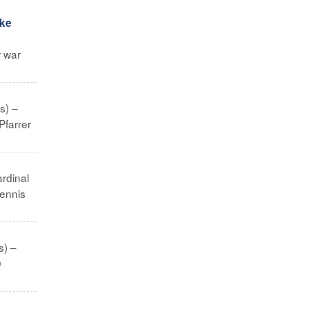
rke
r war
s) –
Pfarrer
ardinal
Dennis
s) –
0