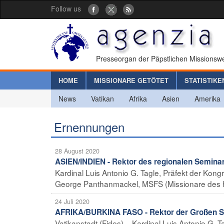
Follow us
Presseorgan der Päpstlichen Missionswe
HOME
MISSIONARE GETÖTET
STATISTIKE
News
Vatikan
Afrika
Asien
Amerika
Ernennungen
28 August 2020
ASIEN/INDIEN - Rektor des regionalen Seminar
Kardinal Luis Antonio G. Tagle, Präfekt der Kongr
George Panthanmackel, MSFS (Missionare des hei
24 Juli 2020
AFRIKA/BURKINA FASO - Rektor der Großen Se
Vatikanstadt (Fides) – Kardinal Luis Antonio G. T