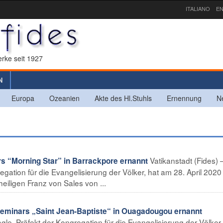
ITALIANO
EN
rke seit 1927
N
Europa
Ozeanien
Akte des Hl.Stuhls
Ernennung
N
Vatikanstadt (Fides) 
s “Morning Star” in Barrackpore ernannt
egation für die Evangelisierung der Völker, hat am 28. April 2020 
ligen Franz von Sales von ...
minars „Saint Jean-Baptiste“ in Ouagadougou ernannt
agle, Präfekt der Kongregation für die Evangelisierung der Völker,