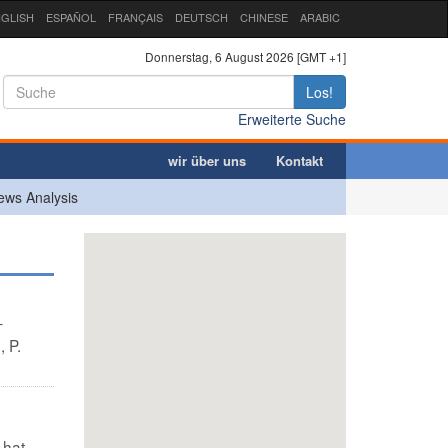
GLISH
ESPAÑOL
FRANÇAIS
DEUTSCH
CHINESE
ARABIC
Donnerstag, 6 August 2026 [GMT +1]
Los!
Erweiterte Suche
wir über uns
Kontakt
ews Analysis
–
, P.
 hat