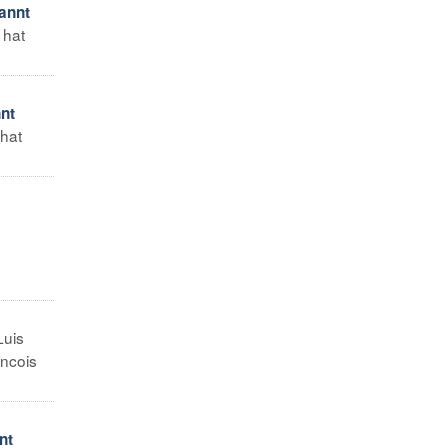
annt
 hat
nt
 hat
Luis
ancois
nt