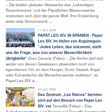
– Die beiden globalen Netzwerke des „Lebendigen
Rosenkranzes“ und der Päpstlichen Missionswerke
erstrecken sich über die ganze Welt. Ihre Entwicklung
weist viele Gemeinsamk ...
11 Juni 2026
PAPST LEO XIV. IN SPANIEN - Papst
Leo XIV. im Hafen von Arguineguín:
“Jedes Leben, das ankommt, stellt
uns die Frage, was von unserer Menschlichkeit
Gran Canaria (Fides) – „Die Kirche darf sich
übrigbleibt“
weder von diesen Gewässern abwenden noch von
irgendeinem Ort, an dem Hunger, Durst, Gewalt, Angst
oder Exil weiterhin die Menschenwürde verletzen“, so
Papst Leo XIV. a ...
10 Juni 2026
Das Zentrum „Las Raíces“ bereitet
sich auf den Besuch von Papst Leo
Teneriffa (Fides) – Das
XIV. vor
Aufnahmezentrum „Las Raíces“ auf Teneriffa bereitet sich