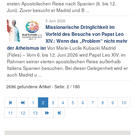
ersten Apostolischen Reise nach Spanien (6. bis 12.
Juni). Zuvor besucht er Madrid und B ...
5 Juni 2026
Missionarische Dringlichkeit im
Vorfeld des Besuchs von Papst Leo
XIV.: Wenn das „Problem“ nicht mehr
Von Marie-Lucile Kubacki Madrid
der Atheismus ist
(Fides) – Vom 6. bis 12. Juni 2026 wird Papst Leo XIV. im
Rahmen seiner vierten apostolischen Reise außerhalb
Italiens Spanien besuchen. Bei dieser Gelegenheit wird er
auch Madrid u ...
2696 gefundene Artikel - Seite: 2 / 180
1
2
3
4
5
6
7
8
9
10
11
12
13