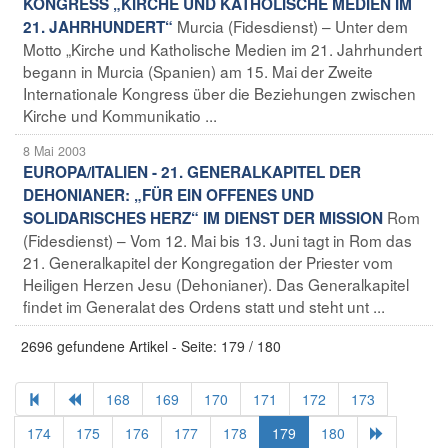
KONGRESS „KIRCHE UND KATHOLISCHE MEDIEN IM
Murcia (Fidesdienst) – Unter dem
21. JAHRHUNDERT“
Motto „Kirche und Katholische Medien im 21. Jahrhundert
begann in Murcia (Spanien) am 15. Mai der Zweite
Internationale Kongress über die Beziehungen zwischen
Kirche und Kommunikatio ...
8 Mai 2003
EUROPA/ITALIEN - 21. GENERALKAPITEL DER
DEHONIANER: „FÜR EIN OFFENES UND
Rom
SOLIDARISCHES HERZ“ IM DIENST DER MISSION
(Fidesdienst) – Vom 12. Mai bis 13. Juni tagt in Rom das
21. Generalkapitel der Kongregation der Priester vom
Heiligen Herzen Jesu (Dehonianer). Das Generalkapitel
findet im Generalat des Ordens statt und steht unt ...
2696 gefundene Artikel - Seite: 179 / 180
168
169
170
171
172
173
174
175
176
177
178
179
180