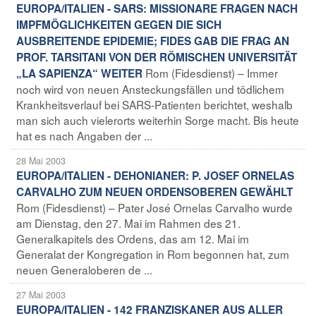
EUROPA/ITALIEN - SARS: MISSIONARE FRAGEN NACH
IMPFMÖGLICHKEITEN GEGEN DIE SICH
AUSBREITENDE EPIDEMIE; FIDES GAB DIE FRAG AN
PROF. TARSITANI VON DER RÖMISCHEN UNIVERSITÄT
Rom (Fidesdienst) – Immer
„LA SAPIENZA“ WEITER
noch wird von neuen Ansteckungsfällen und tödlichem
Krankheitsverlauf bei SARS-Patienten berichtet, weshalb
man sich auch vielerorts weiterhin Sorge macht. Bis heute
hat es nach Angaben der ...
28 Mai 2003
EUROPA/ITALIEN - DEHONIANER: P. JOSEF ORNELAS
CARVALHO ZUM NEUEN ORDENSOBEREN GEWÄHLT
Rom (Fidesdienst) – Pater José Ornelas Carvalho wurde
am Dienstag, den 27. Mai im Rahmen des 21.
Generalkapitels des Ordens, das am 12. Mai im
Generalat der Kongregation in Rom begonnen hat, zum
neuen Generaloberen de ...
27 Mai 2003
EUROPA/ITALIEN - 142 FRANZISKANER AUS ALLER