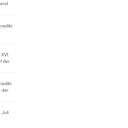
hend
enedikt
 XVI.
f der
nedikt
e der
 Juli