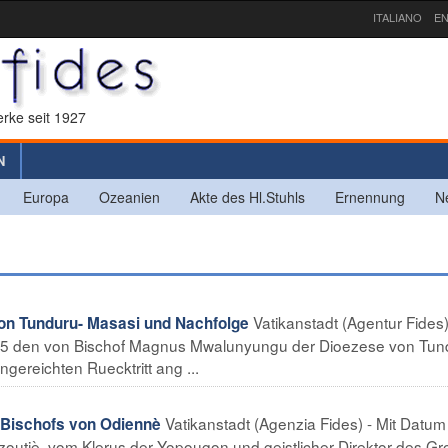
ITALIANO
EN
rke seit 1927
N
Europa
Ozeanien
Akte des Hl.Stuhls
Ernennung
N
Vatikanstadt (Agentur Fides)
on Tunduru- Masasi und Nachfolge
005 den von Bischof Magnus Mwalunyungu der Dioezese von Tun
gereichten Ruecktritt ang ...
Vatikanstadt (Agenzia Fides) - Mit Datu
Bischofs von Odiennè
zoutiè, vom Klerus der Yopougon und geistlicher Direktor des G