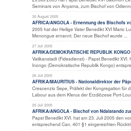
Seminars von Anyama, zum Bischof von Odiennè 
30 August 2005
AFRICA/ANGOLA - Ernennung des Bischofs v
2005 hat der Heilige Vater Benedikt XVI Mario
Menongue ernannt. Der neue Bischof wurde ...
27 Juli 2005
AFRIKA/DEMOKRATISCHE REPUBLIK KONGO - Bi
Vatikanstadt (Fidesdienst) - Papst Benedikt XV
Inongo (Demokratische Republik Kongo) entspre
26 Juli 2005
AFRIKA/MAURITIUS - Nationaldirektor der Päp
Crescenzio Sepe, Präfekt der Kongregation für d
Labour aus dem Klerus der Erzdiözese Port-Louis
25 Juli 2005
AFRIKA/ANGOLA - Bischof von Ndalatando zur
Papst Benedikt XVI. hat am 23. Juli 2005 den v
entsprechend Can. 401 §1 eingereichten Rücktri