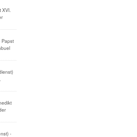
t XVI.
er
- Papst
nbuel
dienst)
,
nedikt
der
nst) -