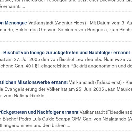
ernannt. ...
Vatikanstadt (Agentur Fides) - Mit Datum vom 3. A
on Menongue
 Lucunde, Rektor des Grossen Seminars von Benguela, zum Bisch
schof von Inongo zurückgetreten und Nachfolger ernannt
I. hat am 27. Juli 2005 den von Bischof Leon leambo Ndamwize vo
chend Can. 401 §1 eingereichten Rücktritt angenommen und den
Vatikanstadt (Fidesdienst) - Ka
stlichen Missionswerke ernannt
ie Evangelisierung der Völker hat am 25. Juni 2005 Jean Mauric
 zum Nationaldirekto ...
Vatikanstadt (Fidesdienst)
ückgetreten und Nachfolger ernannt
on Bischof Pedro Luis Guido Scarpa OFM Cap, von Ndalatando (A
tt angenommen und den bisheri ...