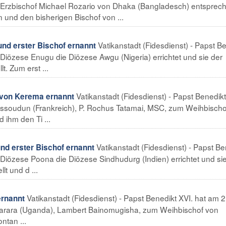
n Erzbischof Michael Rozario von Dhaka (Bangladesch) entsprec
und den bisherigen Bischof von ...
Vatikanstadt (Fidesdienst) - Papst B
nd erster Bischof ernannt
r Diözese Enugu die Diözese Awgu (Nigeria) errichtet und sie der
t. Zum erst ...
Vatikanstadt (Fidesdienst) - Papst Benedikt
von Kerema ernannt
 Issoudun (Frankreich), P. Rochus Tatamai, MSC, zum Weihbischo
ihm den Ti ...
Vatikanstadt (Fidesdienst) - Papst Be
nd erster Bischof ernannt
r Diözese Poona die Diözese Sindhudurg (Indien) errichtet und si
t und d ...
Vatikanstadt (Fidesdienst) - Papst Benedikt XVI. hat am 2.
rnannt
barara (Uganda), Lambert Bainomugisha, zum Weihbischof von
ntan ...