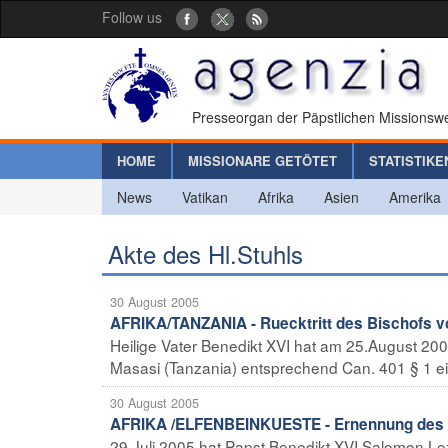
Follow us
Presseorgan der Päpstlichen Missionswe
HOME
MISSIONARE GETÖTET
STATISTIKE
News
Vatikan
Afrika
Asien
Amerika
Akte des Hl.Stuhls
30 August 2005
AFRIKA/TANZANIA - Ruecktritt des Bischofs v
Heilige Vater Benedikt XVI hat am 25.August 2
Masasi (Tanzania) entsprechend Can. 401 § 1 ein
30 August 2005
AFRIKA /ELFENBEINKUESTE - Ernennung des 
29.Juli 2005 hat Papst Benedikt XVI Salomon Le