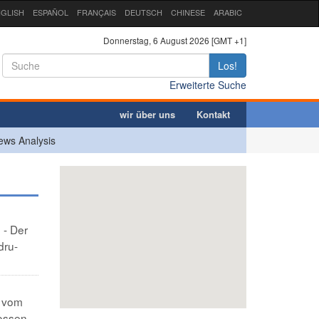
GLISH
ESPAÑOL
FRANÇAIS
DEUTSCH
CHINESE
ARABIC
Donnerstag, 6 August 2026 [GMT +1]
Los!
Erweiterte Suche
wir über uns
Kontakt
ews Analysis
 - Der
dru-
m vom
rossen