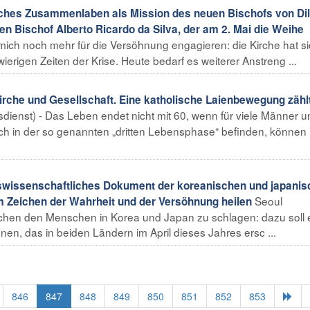
es Zusammenlaben als Mission des neuen Bischofs von Dili
n Bischof Alberto Ricardo da Silva, der am 2. Mai die Weihe
e mich noch mehr für die Versöhnung engagieren: die Kirche hat si
wierigen Zeiten der Krise. Heute bedarf es weiterer Anstreng ...
che und Gesellschaft. Eine katholische Laienbewegung zählt
sdienst) - Das Leben endet nicht mit 60, wenn für viele Männer u
ich in der so genannten „dritten Lebensphase“ befinden, können
issenschaftliches Dokument der koreanischen und japanis
Seoul
m Zeichen der Wahrheit und der Versöhnung heilen
ischen den Menschen in Korea und Japan zu schlagen: dazu soll 
n, das in beiden Ländern im April dieses Jahres ersc ...
846
847
848
849
850
851
852
853