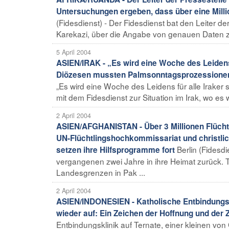
Untersuchungen ergeben, dass über eine Mil
(Fidesdienst) - Der Fidesdienst bat den Leiter 
Karekazi, über die Angabe von genauen Daten zu
5 April 2004
ASIEN/IRAK - „Es wird eine Woche des Leidens 
Diözesen mussten Palmsonntagsprozessione
„Es wird eine Woche des Leidens für alle Iraker
mit dem Fidesdienst zur Situation im Irak, wo es 
2 April 2004
ASIEN/AFGHANISTAN - Über 3 Millionen Flüchtl
UN-Flüchtlingshochkommissariat und christlic
Berlin (Fidesdi
setzen ihre Hilfsprogramme fort
vergangenen zwei Jahre in ihre Heimat zurück. 
Landesgrenzen in Pak ...
2 April 2004
ASIEN/INDONESIEN - Katholische Entbindungskli
wieder auf: Ein Zeichen der Hoffnung und der 
Entbindungsklinik auf Ternate, einer kleinen von