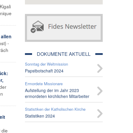
Kigali
enique
 allen
st) -
räch
DOKUMENTE AKTUELL
Sonntag der Weltmission
Papstbotschaft 2024
ück:
r,
Ermordete Missionare
 der
Aufstellung der im Jahr 2023
en
ermordeten kirchlichen Mitarbeiter
Statistiken der Katholischen Kirche
Statistiken 2024
eit
 die