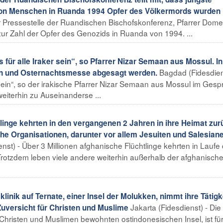
lion Menschen in Ruanda 1994 Opfer des Völkermords wurden
der Pressestelle der Ruandischen Bischofskonferenz, Pfarrer Dom
r Zahl der Opfer des Genozids in Ruanda von 1994. ...
für alle Iraker sein“, so Pfarrer Nizar Semaan aus Mossul. In
Bagdad (Fidesdien
n und Osternachtsmesse abgesagt werden.
 sein“, so der irakische Pfarrer Nizar Semaan aus Mossul im Gesp
weiterhin zu Auseinanderse ...
inge kehrten in den vergangenen 2 Jahren in ihre Heimat zur
he Organisationen, darunter vor allem Jesuiten und Salesiane
enst) - Über 3 Millionen afghanische Flüchtlinge kehrten in Laufe
Trotzdem leben viele andere weiterhin außerhalb der afghanisch
nik auf Ternate, einer Insel der Molukken, nimmt ihre Tätigk
Jakarta (Fidesdienst) - Die
Zuversicht für Christen und Muslime
 Christen und Muslimen bewohnten ostindonesischen Insel, ist für