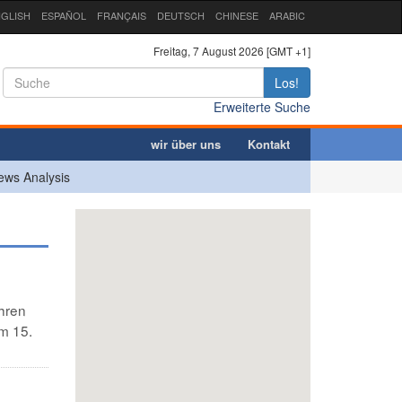
GLISH
ESPAÑOL
FRANÇAIS
DEUTSCH
CHINESE
ARABIC
Freitag, 7 August 2026 [GMT +1]
Los!
Erweiterte Suche
wir über uns
Kontakt
ews Analysis
ihren
m 15.