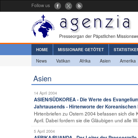
Follow us
Presseorgan der Päpstlichen Missionswe
HOME
MISSIONARE GETÖTET
STATISTIKE
News
Vatikan
Afrika
Asien
Amerika
Asien
14 April 2004
ASIEN/SÜDKOREA - Die Werte des Evangeliums in
Jahrtausends - Hirtenworte der Koreanischen 
Hirtenbriefen zu Ostern 2004 befassen sich di
April. Dabei fordern sie die Gläubigen und alle Wäh
5 April 2004
AFRIKA/RUANDA - Der Leiter der Pressestelle 