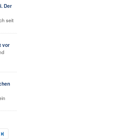
. Der
ch seit
 vor
nd
chen
ein