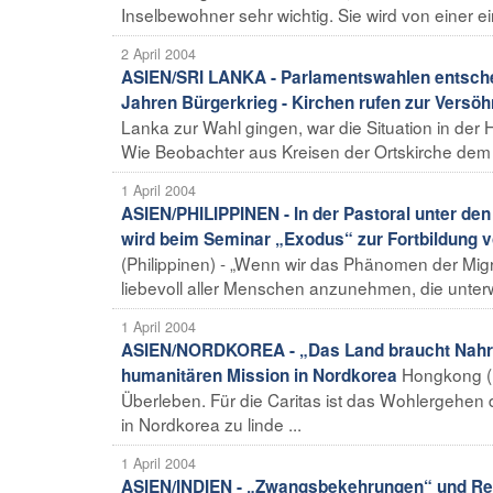
Inselbewohner sehr wichtig. Sie wird von einer 
2 April 2004
ASIEN/SRI LANKA - Parlamentswahlen entsche
Jahren Bürgerkrieg - Kirchen rufen zur Versö
Lanka zur Wahl gingen, war die Situation in der
Wie Beobachter aus Kreisen der Ortskirche dem .
1 April 2004
ASIEN/PHILIPPINEN - In der Pastoral unter den 
wird beim Seminar „Exodus“ zur Fortbildung v
(Philippinen) - „Wenn wir das Phänomen der Migra
liebevoll aller Menschen anzunehmen, die unterw
1 April 2004
ASIEN/NORDKOREA - „Das Land braucht Nahrun
Hongkong (
humanitären Mission in Nordkorea
Überleben. Für die Caritas ist das Wohlergehen 
in Nordkorea zu linde ...
1 April 2004
ASIEN/INDIEN - „Zwangsbekehrungen“ und Rel