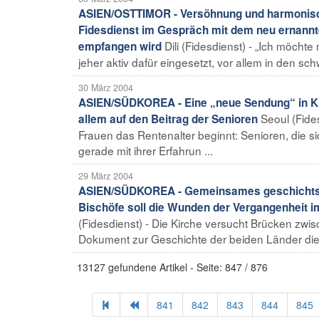
ASIEN/OSTTIMOR - Versöhnung und harmonisch
Fidesdienst im Gespräch mit dem neu ernannte
Dili (Fidesdienst) - „Ich möcht
empfangen wird
jeher aktiv dafür eingesetzt, vor allem in den sch
30 März 2004
ASIEN/SÜDKOREA - Eine „neue Sendung“ in Kir
Seoul (Fide
allem auf den Beitrag der Senioren
Frauen das Rentenalter beginnt: Senioren, die s
gerade mit ihrer Erfahrun ...
29 März 2004
ASIEN/SÜDKOREA - Gemeinsames geschichtsw
Bischöfe soll die Wunden der Vergangenheit i
(Fidesdienst) - Die Kirche versucht Brücken zw
Dokument zur Geschichte der beiden Länder diene
13127 gefundene Artikel - Seite: 847 / 876
841
842
843
844
845