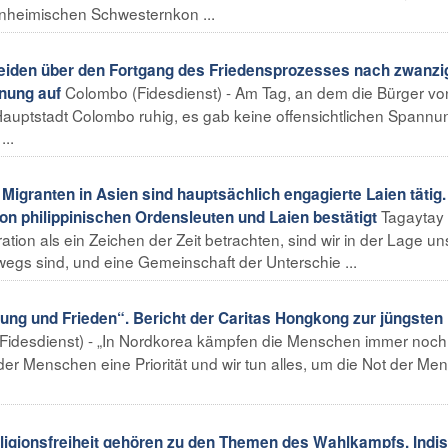
einheimischen Schwesternkon ...
iden über den Fortgang des Friedensprozesses nach zwanzi
Colombo (Fidesdienst) - Am Tag, an dem die Bürger von
hnung auf
 Hauptstadt Colombo ruhig, es gab keine offensichtlichen Spannu
..
Migranten in Asien sind hauptsächlich engagierte Laien tätig.
Tagaytay
on philippinischen Ordensleuten und Laien bestätigt
tion als ein Zeichen der Zeit betrachten, sind wir in der Lage un
egs sind, und eine Gemeinschaft der Unterschie ...
g und Frieden“. Bericht der Caritas Hongkong zur jüngsten
Fidesdienst) - „In Nordkorea kämpfen die Menschen immer noc
der Menschen eine Priorität und wir tun alles, um die Not der M
igionsfreiheit gehören zu den Themen des Wahlkampfs. Indi