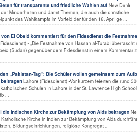
New Dehli
eten für transparente und friedliche Wahlen auf
er Minderheiten und damit Themen, die auch die christliche
punkt des Wahlkampfs im Vorfeld der für den 18. April ge ...
on El Obeid kommentiert für den Fidesdienst die Festnahm
Fidesdienst) - „Die Festnahme von Hassan al-Turabi überrascht 
Obeid (Sudan) gegenüber dem Fidesdienst in einem Kommentar z
 den „Pakistan-Tag“: Die Schüler wollen gemeinsam zum Auf
Lahore (Fidesdienst) -Vor kurzem feierten die rund 30
 beitragen
katholischen Schulen in Lahore in der St. Lawrence High Schoo
 ...
Ne
l die indischen Kirche zur Bekämpfung von Aids beitragen
ie Katholische Kirche in Indien zur Bekämpfung von Aids durchfüh
sten, Bildungseinrichtungen, religiöse Kongregat ...