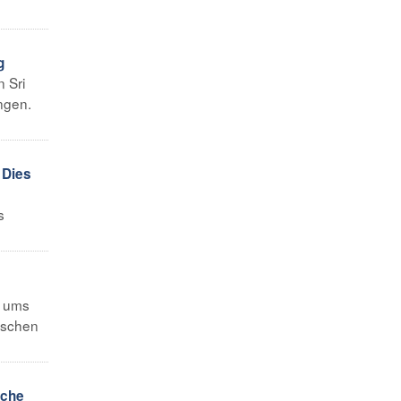
g
 Sri
ngen.
 Dies
s
h ums
enschen
sche