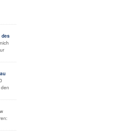
e des
mich
ur
bau
0
l den
w
ren: