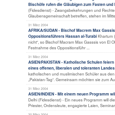
Bischöfe rufen die Gläubigen zum Fasten und B
(Fidesdienst) - Zwangsbekehrungen und Rechte d
Glaubensgemeinschaft betreffen, stehen im Mittel
31 März 2004
AFRIKA/SUDAN - Bischof Macrem Max Gassis v
Khartum (
Oppositionsführers Hassan al-Turabi
nicht“, so Bischof Macram Max Gasssis von El 
Festnahme des Oppositionsführ ...
31 März 2004
ASIEN/PAKISTAN - Katholische Schulen feiern
eines offenen, liberalen und toleranten Landes
katholischen und muslimischen Schüler aus den 
„Pakistan-Tag“. Gemeinsam möchten sie zum Aufb
31 März 2004
ASIEN/INDIEN - Mit einem neuen Programm wil
Delhi (Fidesdienst) - Ein neues Programm will d
Priester, Ordensleute, engagierte Laien, Seminari
30 März 2004