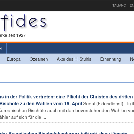
ITALIANO
EN
rke seit 1927
N
Europa
Ozeanien
Akte des Hl.Stuhls
Ernennung
N
 der Politik vertreten: eine Pflicht der Christen des dritten
Seoul (Fidesdienst) - In 
Bischöfe zu den Wahlen vom 15. April
e Koreanischen Bischöfe auch mit den bevorstehenden Wahlen vo
ler auf sich für die ...
der Ruandischen Bischofskonferenz teilt mit, dass jüngste