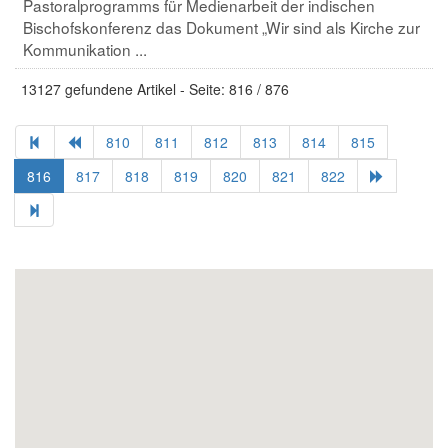
Pastoralprogramms für Medienarbeit der indischen
Bischofskonferenz das Dokument „Wir sind als Kirche zur
Kommunikation ...
13127 gefundene Artikel - Seite: 816 / 876
810
811
812
813
814
815
816
817
818
819
820
821
822