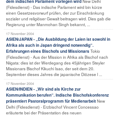
New Delhi
dem indischen Parlament vorlegen wird
(Fidesdienst) - Das indische Parlament wird bin kürze
einen Gesetzesvorwurf prüfen, der zur Einschränkung
sozialer und religiöser Gewalt beitragen wird. Dies gab die
Regierung unter Manmohan Singh bekannt, ...
17 November 2004
ASIEN/JAPAN - „Die Ausbildung der Laien ist sowohl in
Afrika als auch in Japan dringend notwendig“.
Tokio
Erfahrungen eines Bischofs und Missionars
(Fidesdienst) - Aus der Mission in Afrika als Bischof nach
Niigata: dies ist der Werdegang des 45jährigen Steyler
Missionars Bischof Kikuchi Isao, der seit dem 20.
September dieses Jahres die japanische Diözese l ...
17 November 2004
ASIEN/INDIEN - „Wir sind als Kirche zur
Kommunikation berufen“. Indische Bischofskonferenz
New
präsentiert Pastoralprogramm für Medienarbeit
Delhi (Fidesdienst) - Erzbischof Vincent Concessao
erläuterte bei der Präsentation des neuen