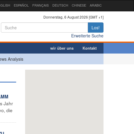
GLISH
ESPAÑOL
FRANÇAIS
DEUTSCH
CHINESE
ARABIC
Donnerstag, 6 August 2026 [GMT +1]
Los!
Erweiterte Suche
wir über uns
Kontakt
ews Analysis
RAMM
s Jahr
o, die
ZU,