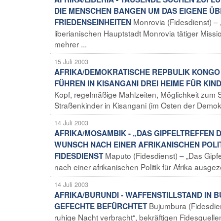
DIE MENSCHEN BANGEN UM DAS EIGENE Ü
Monrovia (Fidesdienst) – 
FRIEDENSEINHEITEN
liberianischen Hauptstadt Monrovia tätiger Miss
mehrer ...
15 Juli 2003
AFRIKA/DEMOKRATISCHE REPBULIK KONGO -
FÜHREN IN KISANGANI DREI HEIME FÜR KIN
Kopf, regelmäßige Mahlzeiten, Möglichkeit zum S
Straßenkinder in Kisangani (im Osten der Demokr
14 Juli 2003
AFRIKA/MOSAMBIK - „DAS GIPFELTREFFEN 
WUNSCH NACH EINER AFRIKANISCHEN POLIT
Maputo (Fidesdienst) – „Das Gipf
FIDESDIENST
nach einer afrikanischen Politik für Afrika ausg
14 Juli 2003
AFRIKA/BURUNDI - WAFFENSTILLSTAND IN
Bujumbura (Fidesdie
GEFECHTE BEFÜRCHTET
ruhige Nacht verbracht“, bekräftigen Fidesquel