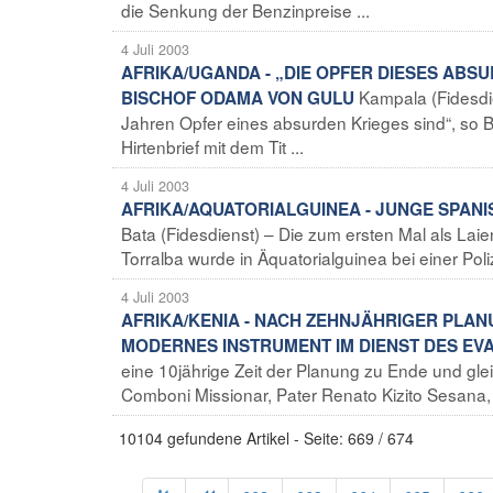
die Senkung der Benzinpreise ...
4 Juli 2003
AFRIKA/UGANDA - „DIE OPFER DIESES AB
Kampala (Fidesdie
BISCHOF ODAMA VON GULU
Jahren Opfer eines absurden Krieges sind“, so
Hirtenbrief mit dem Tit ...
4 Juli 2003
AFRIKA/AQUATORIALGUINEA - JUNGE SPANI
Bata (Fidesdienst) – Die zum ersten Mal als Lai
Torralba wurde in Äquatorialguinea bei einer Polize
4 Juli 2003
AFRIKA/KENIA - NACH ZEHNJÄHRIGER PLAN
MODERNES INSTRUMENT IM DIENST DES EVA
eine 10jährige Zeit der Planung zu Ende und glei
Comboni Missionar, Pater Renato Kizito Sesana, L
10104 gefundene Artikel - Seite: 669 / 674