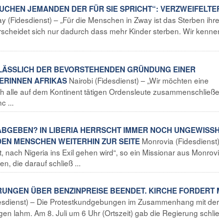
AUCHEN JEMANDEN DER FÜR SIE SPRICHT“: VERZWEIFELTE
y (Fidesdienst) – „Für die Menschen in Zway ist das Sterben ihre
cheidet sich nur dadurch dass mehr Kinder sterben. Wir kenne
ANLÄSSLICH DER BEVORSTEHENDEN GRÜNDUNG EINER
Nairobi (Fidesdienst) – „Wir möchten eine
ERINNEN AFRIKAS
ich alle auf dem Kontinent tätigen Ordensleute zusammenschließe
c ...
T ABGEBEN? IN LIBERIA HERRSCHT IMMER NOCH UNGEWISSH
Monrovia (Fidesdienst)
DEN MENSCHEN WEITERHIN ZUR SEITE
t, nach Nigeria ins Exil gehen wird“, so ein Missionar aus Monrov
, die darauf schließ ...
ARUNGEN ÜBER BENZINPREISE BEENDET. KIRCHE FORDERT
esdienst) – Die Protestkundgebungen im Zusammenhang mit der
en lahm. Am 8. Juli um 6 Uhr (Ortszeit) gab die Regierung schlie