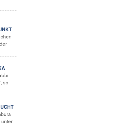
PUNKT
ischen
der
KA
robi
, so
LUCHT
mbura
 unter