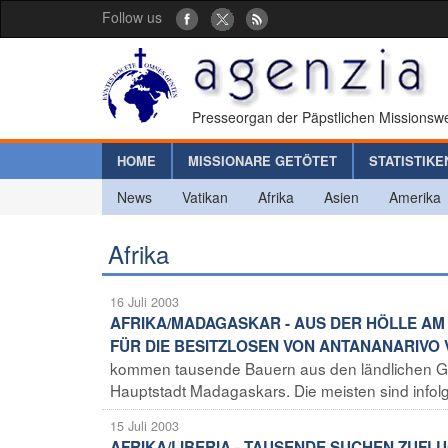
Follow us
Presseorgan der Päpstlichen Missionswe
HOME
MISSIONARE GETÖTET
STATISTIKE
News
Vatikan
Afrika
Asien
Amerika
Afrika
16 Juli 2003
AFRIKA/MADAGASKAR - AUS DER HÖLLE AM
FÜR DIE BESITZLOSEN VON ANTANANARIVO
kommen tausende Bauern aus den ländlichen Geb
Hauptstadt Madagaskars. Die meisten sind infolge
15 Juli 2003
AFRIKA/LIBERIA - TAUSENDE SUCHEN ZUFLU