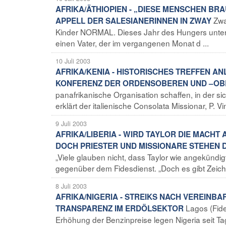
AFRIKA/ÄTHIOPIEN - „DIESE MENSCHEN BR
Zwa
APPELL DER SALESIANERINNEN IN ZWAY
Kinder NORMAL. Dieses Jahr des Hungers unters
einen Vater, der im vergangenen Monat d ...
10 Juli 2003
AFRIKA/KENIA - HISTORISCHES TREFFEN 
KONFERENZ DER ORDENSOBEREN UND –OB
panafrikanische Organisation schaffen, in der s
erklärt der italienische Consolata Missionar, P. Vin
9 Juli 2003
AFRIKA/LIBERIA - WIRD TAYLOR DIE MACH
DOCH PRIESTER UND MISSIONARE STEHEN 
„Viele glauben nicht, dass Taylor wie angekündig
gegenüber dem Fidesdienst. „Doch es gibt Zeichen
8 Juli 2003
AFRIKA/NIGERIA - STREIKS NACH VEREINB
Lagos (Fid
TRANSPARENZ IM ERDÖLSEKTOR
Erhöhung der Benzinpreise legen Nigeria seit Tag