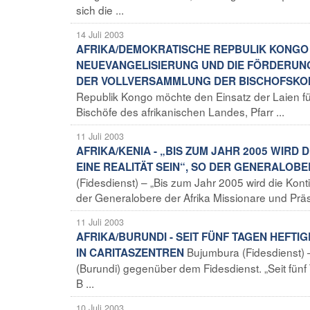
sich die ...
14 Juli 2003
AFRIKA/DEMOKRATISCHE REPBULIK KONGO -
NEUEVANGELISIERUNG UND DIE FÖRDERUNG
DER VOLLVERSAMMLUNG DER BISCHOFSKO
Republik Kongo möchte den Einsatz der Laien fü
Bischöfe des afrikanischen Landes, Pfarr ...
11 Juli 2003
AFRIKA/KENIA - „BIS ZUM JAHR 2005 WIRD
EINE REALITÄT SEIN“, SO DER GENERALOB
(Fidesdienst) – „Bis zum Jahr 2005 wird die Kon
der Generalobere der Afrika Missionare und Prä
11 Juli 2003
AFRIKA/BURUNDI - SEIT FÜNF TAGEN HEFT
Bujumbura (Fidesdienst) 
IN CARITASZENTREN
(Burundi) gegenüber dem Fidesdienst. „Seit fün
B ...
10 Juli 2003