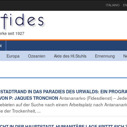
ITALIANO
EN
rke seit 1927
N
Europa
Ozeanien
Akte des Hl.Stuhls
Ernennung
N
 STADTRAND IN DAS PARADIES DES URWALDS: EIN PROG
Antananarivo (Fidesdienst) – Jede
 VON P: JAQUES TRONCHON
ieten auf der Suche nach einem Arbeitsplatz nach Antananariv
 der Trockenheit, ...
CHT IN DER HAUPTSTADT, HUMANITÄRE LAGE SPITZT SICH 