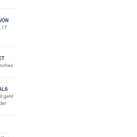
 VON
t 17
ET
Sanchez
ALS
it geht
 der