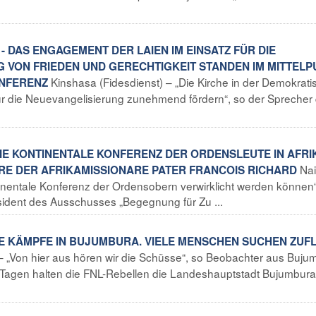
 DAS ENGAGEMENT DER LAIEN IM EINSATZ FÜR DIE
 VON FRIEDEN UND GERECHTIGKEIT STANDEN IM MITTEL
Kinshasa (Fidesdienst) – „Die Kirche in der Demokrat
NFERENZ
r die Neuevangelisierung zunehmend fördern“, so der Sprecher 
 DIE KONTINENTALE KONFERENZ DER ORDENSLEUTE IN AFRI
Nai
ERE DER AFRIKAMISSIONARE PATER FRANCOIS RICHARD
tinentale Konferenz der Ordensobern verwirklicht werden können“
sident des Ausschusses „Begegnung für Zu ...
IGE KÄMPFE IN BUJUMBURA. VIELE MENSCHEN SUCHEN ZUF
– „Von hier aus hören wir die Schüsse“, so Beobachter aus Buju
f Tagen halten die FNL-Rebellen die Landeshauptstadt Bujumbura