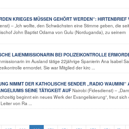
SURDEN KRIEGES MÜSSEN GEHÖRT WERDEN“: HIRTENBRIEF
nst) – „Ich wollte, den Schwächsten eine Stimme geben, die sei
 Bischof John Baptist Odama von Gulu (Norduganda), zu seinem
SCHE LAIENMISSIONARIN BEI POLIZEIKONTROLLE ERMORD
enmissionarin im Ausland tätige 22jährige Spanierin Ana Isabel 
ikontrolle ermordet. Sie war Mitglied der kirc ...
UNG NIMMT DER KATHOLISCHE SENDER „RADIO WAUMINI“ 
Nairobi (Fidesdienst) – „Dam
NGELIUMS SEINE TÄTIGKEIT AUF
chzeitig beginnt ein neues Werk der Evangelisierung“, freut sich
eiter von Ra ...