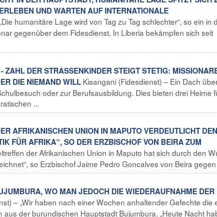
BERLEBEN UND WARTEN AUF INTERNATIONALE
„Die humanitäre Lage wird von Tag zu Tag schlechter“, so ein in 
ionar gegenüber dem Fidesdienst. In Liberia bekämpfen sich seit
 ZAHL DER STRASSENKINDER STEIGT STETIG: MISSIONAR
Kisangani (Fidesdienst) – Ein Dach üb
DER DIE NIEMAND WILL
chulbesuch oder zur Berufsausbildung. Dies bieten drei Heime f
atischen ...
DER AFRIKANISCHEN UNION IN MAPUTO VERDEUTLICHT DE
IK FÜR AFRIKA“, SO DER ERZBISCHOF VON BEIRA ZUM
eltreffen der Afrikanischen Union in Maputo hat sich durch den 
ezeichnet“, so Erzbischof Jaime Pedro Goncalves von Beira gegen 
 BUJUMBURA, WO MAN JEDOCH DIE WIEDERAUFNAHME DER
nst) – „Wir haben nach einer Wochen anhaltender Gefechte die 
len aus der burundischen Hauptstadt Bujumbura. „Heute Nacht h