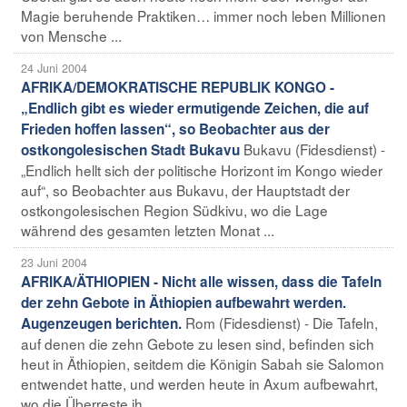
Magie beruhende Praktiken… immer noch leben Millionen
von Mensche ...
24 Juni 2004
AFRIKA/DEMOKRATISCHE REPUBLIK KONGO -
„Endlich gibt es wieder ermutigende Zeichen, die auf
Frieden hoffen lassen“, so Beobachter aus der
Bukavu (Fidesdienst) -
ostkongolesischen Stadt Bukavu
„Endlich hellt sich der politische Horizont im Kongo wieder
auf“, so Beobachter aus Bukavu, der Hauptstadt der
ostkongolesischen Region Südkivu, wo die Lage
während des gesamten letzten Monat ...
23 Juni 2004
AFRIKA/ÄTHIOPIEN - Nicht alle wissen, dass die Tafeln
der zehn Gebote in Äthiopien aufbewahrt werden.
Rom (Fidesdienst) - Die Tafeln,
Augenzeugen berichten.
auf denen die zehn Gebote zu lesen sind, befinden sich
heut in Äthiopien, seitdem die Königin Sabah sie Salomon
entwendet hatte, und werden heute in Axum aufbewahrt,
wo die Überreste ih ...