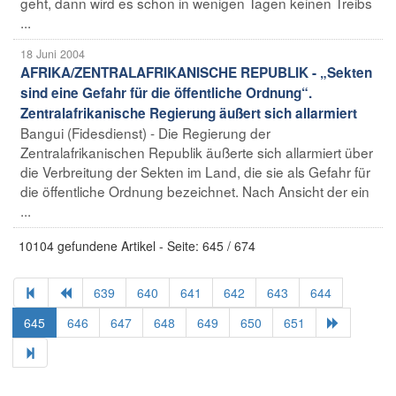
geht, dann wird es schon in wenigen Tagen keinen Treibs
...
18 Juni 2004
AFRIKA/ZENTRALAFRIKANISCHE REPUBLIK - „Sekten
sind eine Gefahr für die öffentliche Ordnung“.
Zentralafrikanische Regierung äußert sich allarmiert
Bangui (Fidesdienst) - Die Regierung der
Zentralafrikanischen Republik äußerte sich allarmiert über
die Verbreitung der Sekten im Land, die sie als Gefahr für
die öffentliche Ordnung bezeichnet. Nach Ansicht der ein
...
10104 gefundene Artikel - Seite: 645 / 674
639
640
641
642
643
644
645
646
647
648
649
650
651