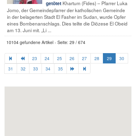
Khartum (Fides) – Pfarrer Luka
getötet
Jomo, der Gemeindepfarrer der katholischen Gemeinde
in der belagerten Stadt El Fasher im Sudan, wurde Opfer
eines Bombenanschlags. Dies teilte die Diözese El Obeid
am 13. Juni mit. „Li ...
10104 gefundene Artikel - Seite: 29 / 674
23
24
25
26
27
28
29
30
31
32
33
34
35