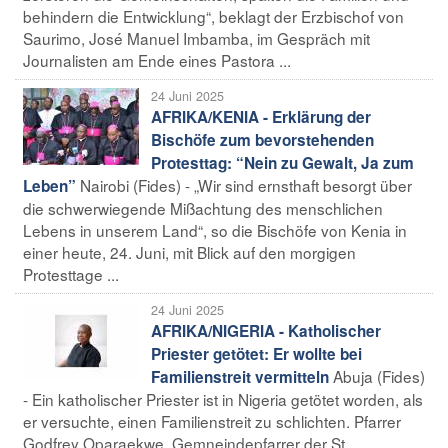
behindern die Entwicklung“, beklagt der Erzbischof von
Saurimo, José Manuel Imbamba, im Gespräch mit
Journalisten am Ende eines Pastora ...
24 Juni 2025
AFRIKA/KENIA - Erklärung der
Bischöfe zum bevorstehenden
Protesttag: “Nein zu Gewalt, Ja zum
Nairobi (Fides) - „Wir sind ernsthaft besorgt über
Leben”
die schwerwiegende Mißachtung des menschlichen
Lebens in unserem Land“, so die Bischöfe von Kenia in
einer heute, 24. Juni, mit Blick auf den morgigen
Protesttage ...
24 Juni 2025
AFRIKA/NIGERIA - Katholischer
Priester getötet: Er wollte bei
Abuja (Fides)
Familienstreit vermitteln
- Ein katholischer Priester ist in Nigeria getötet worden, als
er versuchte, einen Familienstreit zu schlichten. Pfarrer
Godfrey Oparaekwe, Gemneindepfarrer der St.