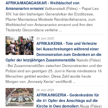
AFRIKA/MADAGASKAR - Weihbischof von
Vatikanstadt (Fides) – Papst Leo
Antananarivo ernannt
XIV. hat den bisherigen Generalvikar der Erzdiözese,
Pfarrer Mamiarisoa Modeste Randrianifahanana, zum
Weihbischof von Antananarivo ernannt und ihm den
Titularsitz Giocondiana verliehe ...
26 Juni 2025
AFRIKA/KENIA - Tote und Verletzte
bei Ausschreitungen während einer
Demonstration zum Gedenken an die
Nairobi (Fides)
Opfer der letztjährigen Zusammenstöße
- Bei Zusammenstößen zwischen Demonstranten und der
Polizei sind am gestrigen 25. Juni in Kenia mindestens 16
Menschen getötet worden. Diese Zahl wurde heute
Morgen von „Amnesty Kenia“ veröffentli ...
26 Juni 2025
AFRIKA/NIGERIA - Gedenkstätte für
die 41 Opfer des Anschlags auf die
Abuja (Fides)
Kirche in Owo demoliert