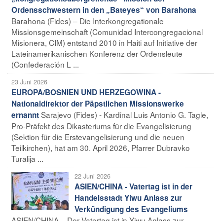
Ordensschwestern in den „Bateyes“ von Barahona
Barahona (Fides) – Die Interkongregationale
Missionsgemeinschaft (Comunidad Intercongregacional
Misionera, CIM) entstand 2010 in Haiti auf Initiative der
Lateinamerikanischen Konferenz der Ordensleute
(Confederación L ...
23 Juni 2026
EUROPA/BOSNIEN UND HERZEGOWINA -
Nationaldirektor der Päpstlichen Missionswerke
Sarajevo (Fides) - Kardinal Luis Antonio G. Tagle,
ernannt
Pro-Präfekt des Dikasteriums für die Evangelisierung
(Sektion für die Erstevangelisierung und die neuen
Teilkirchen), hat am 30. April 2026, Pfarrer Dubravko
Turalija ...
22 Juni 2026
ASIEN/CHINA - Vatertag ist in der
Handelsstadt Yiwu Anlass zur
Verkündigung des Evangeliums
ASIEN/CHINA – Der Vatertag ist in Yiwu Anlass zur