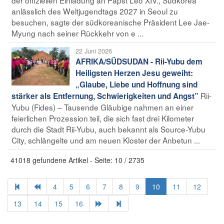
anlässlich des Weltjugendtags 2027 in Seoul zu
besuchen, sagte der südkoreanische Präsident Lee Jae-
Myung nach seiner Rückkehr von e ...
22 Juni 2026
AFRIKA/SÜDSUDAN - Rii-Yubu dem
Heiligsten Herzen Jesu geweiht:
„Glaube, Liebe und Hoffnung sind
Rii-
stärker als Entfernung, Schwierigkeiten und Angst”
Yubu (Fides) – Tausende Gläubige nahmen an einer
feierlichen Prozession teil, die sich fast drei Kilometer
durch die Stadt Rii-Yubu, auch bekannt als Source-Yubu
City, schlängelte und am neuen Kloster der Anbetun ...
41018 gefundene Artikel - Seite: 10 / 2735
4
5
6
7
8
9
10
11
12
13
14
15
16