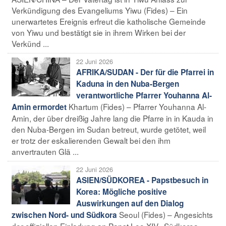
Verkündigung des Evangeliums Yiwu (Fides) – Ein
unerwartetes Ereignis erfreut die katholische Gemeinde
von Yiwu und bestätigt sie in ihrem Wirken bei der
Verkünd ...
22 Juni 2026
AFRIKA/SUDAN - Der für die Pfarrei in
Kaduna in den Nuba-Bergen
verantwortliche Pfarrer Youhanna Al-
Khartum (Fides) – Pfarrer Youhanna Al-
Amin ermordet
Amin, der über dreißig Jahre lang die Pfarre in in Kauda in
den Nuba-Bergen im Sudan betreut, wurde getötet, weil
er trotz der eskalierenden Gewalt bei den ihm
anvertrauten Glä ...
22 Juni 2026
ASIEN/SÜDKOREA - Papstbesuch in
Korea: Mögliche positive
Auswirkungen auf den Dialog
Seoul (Fides) – Angesichts
zwischen Nord- und Südkora
der offiziellen Einladung an Papst Leo XIV., Südkorea