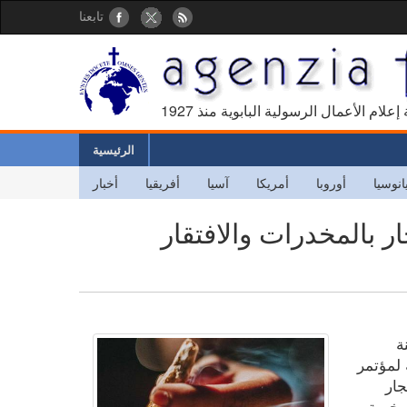
تابعنا
كالة إعلام الأعمال الرسولية البابوية منذ
الرئيسية
انوسيا
أوروبا
أمريكا
آسيا
أفريقيا
أخبار
ار بالمخدرات والافتقار
ة
 لمؤتمر
جار
خيمة ،