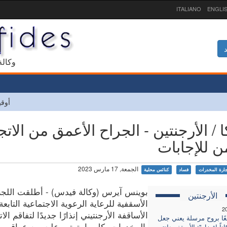
ITALIANO
ENGLI
د
1927 و
أوقي
 / الأرجنتين - الجراح الأعمق من الاتج
ن للإجابات
الجمعة, 17 مارس 2023
ارة المخدرات
فساد
كنائس محلية
بوينس آيرس (وكالة فيدس) - أطلقت اللجن
الأرجنتين
الأسقفية للرعاية الرعوية الاجتماعية التابعة
2
الأساقفة الأرجنتيني إنذارًا جديدًا لتفاقم الات
عًا بروح مرسلة يعني جعل
بالمخدرات بكل ما يترتب عليه من عواقب و
اناً افضل": الأسقف دانتي