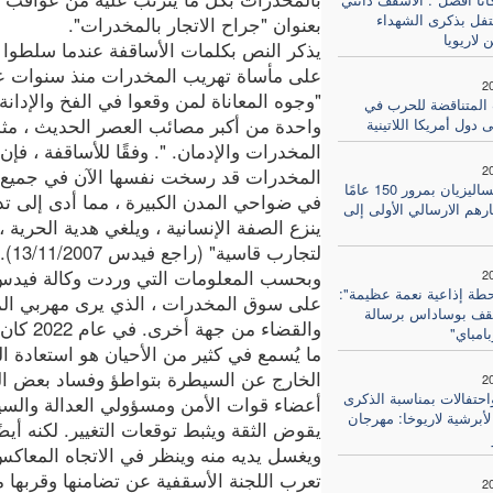
حتفل بذكرى الشهداء
بعنوان "جراح الاتجار بالمخدرات".
 لاريويا
يذكر النص بكلمات الأساقفة عندما سلطوا 
على مأساة تهريب المخدرات منذ سنوات عد
2
"وجوه المعاناة لمن وقعوا في الفخ والإدان
ت المتناقضة للحرب في
واحدة من أكبر مصائب العصر الحديث ، مث
 دول أمريكا اللاتينية
المخدرات والإدمان. ". وفقًا للأساقفة ، فإن
2
المخدرات قد رسخت نفسها الآن في جميع أنح
يحتفل الساليزيان بمرور 150 عامًا
في ضواحي المدن الكبيرة ، مما أدى إلى تد
هم الارسالي الأولى إلى
ينزع الصفة الإنسانية ، ويلغي هدية الحرية
لتجارب قاسية" (راجع فيدس 13/11/2007).
وبحسب المعلومات التي وردت وكالة فيدس
2
طة إذاعية نعمة عظيمة":
على سوق المخدرات ، الذي يرى مهربي ال
قف بوساداس برسالة
والقضاء من جهة أخرى. في عام 2022 كان هناك 288 جريمة قتل.
بامباي"
ما يُسمع في كثير من الأحيان هو استعادة ا
الخارج عن السيطرة بتواطؤ وفساد بعض الق
2
حتفالات بمناسبة الذكرى
أعضاء قوات الأمن ومسؤولي العدالة والسياس
أبرشية لاريوخا: مهرجان
يقوض الثقة ويثبط توقعات التغيير. لكنه أي
ويغسل يديه منه وينظر في الاتجاه المعاكس
تعرب اللجنة الأسقفية عن تضامنها وقربها م
2