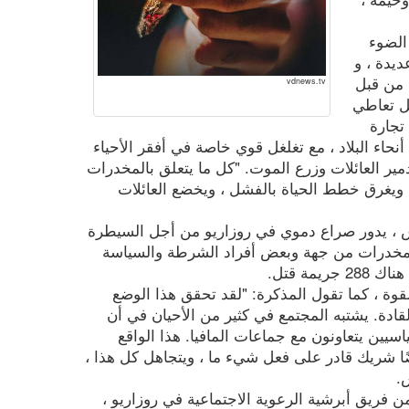
الضوء
يدة ، و
ة من قبل
vdnews.tv
ل تعاطي
 تجارة
اء البلاد ، مع تغلغل قوي خاصة في أفقر الأحياء
مير العائلات وزرع الموت. "كل ما يتعلق بالمخدرات
 ، ويغرق خطط الحياة بالفشل ، ويخضع العائلات
 ، يدور صراع دموي في روزاريو من أجل السيطرة
مخدرات من جهة وبعض أفراد الشرطة والسياسة
لقوة ، كما تقول المذكرة: "لقد تحقق هذا الوضع
ادة. يشتبه المجتمع في كثير من الأحيان في أن
يين يتعاونون مع جماعات المافيا. هذا الواقع
ضًا شريك قادر على فعل شيء ما ، ويتجاهل كل هذا ،
.
ن فريق أبرشية الرعوية الاجتماعية في روزاريو ،