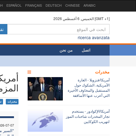
SH
ESPAÑOL
FRANÇAIS
DEUTSCH
CHINESE
ARABIC
الخميس, 6 أغسطس 2026 [GMT +1]
تق
ricerca avanzata
اتصل
من نحن
مخدرات
أمريكا
أمريكا/فنزويلا - الغارة
المزم
الأمريكية، الشكوك حول
المستقبل والمخاوف الأخيرة
التي أعرب عنها الأساقفة
مخدرات
تج
أمريكا/الإكوادور - يستخدم
تجار المخدرات شاحنات الموز
لتهريب الكوكايين
026-07-07
"السير م
العالم مك