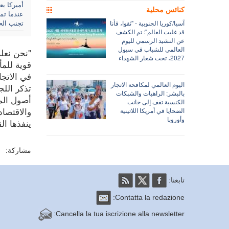
كنائس محلية
عندما ت
تجنب الح
آسيا/كوريا الجنوبية - "ثقوا، فأنا
قد غلبت العالم": تم الكشف
عن النشيد الرسمي لليوم
العالمي للشباب في سيول
"نحن نعلم
2027، تحت شعار الشهداء
قوية للمأ
في الاتجا
اليوم العالمي لمكافحة الاتجار
بالبشر: الراهبات والشبكات
أصول المد
الكنسية تقف إلى جانب
والاقتصا
الضحايا في أمريكا اللاتينية
وأوروبا
ينفذها الق
مشاركة:
تابعنا:
Contatta la redazione:
Cancella la tua iscrizione alla newsletter: