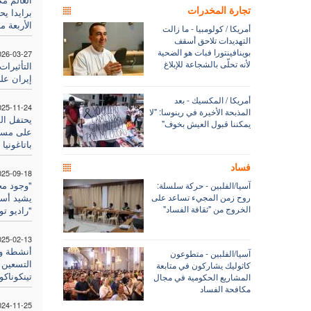
تجارة المخدرات
برايدا ي
الأربعة من
أمريكا / كولومبيا - ما زالت
التهديدات تلاحق أسقف
بوينافينتورا فبات هو الضحية
026-03-27
لأنه تحلّى بالشجاعة للإبلاغ
التأثيرا
إيران على
أمريكا / المكسيك - بعد
025-11-24
المذبحة الأخيرة في رينوسا: "لا
يمكننا قبول العيش بخوف"
على مسار
باتاغونيا
فساد
025-09-18
"وجود مح
آسيا/الفلبين - حركة سلسلة:
روح زمن المجيء تساعد على
يشيد أس
الخروج من "ثقافة الفساد"
"راديو تو
025-02-13
أنشطة وا
آسيا/الفلبين - متطوعون
التسعين ل
كاثوليك يشاركون في متابعة
تينكوناكو
المشاريع الحكومية في مجال
مكافحة الفساد
024-11-25