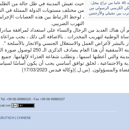
أميركا بعد 40 عاما من نزاع بيجل:
حيث تعيش المدينة في ظل حالة من الظلم 
مكن الكرسي الرسولي من
من مختلف مستويات الدولة الممثلة في الق
رب بين تشيلي والأرجنتين
، لوحظ الارتباط بين هذه العصابات الإجرام
التهرب الضريبي.
 أن هناك العديد من الرجال والنساء على استعداد لمرافقة مبادر
ساة الوطنية لتهريب المخدرات . بالاضافة الى ذلك ، يجب مراعاة 
ر بالبشر لأغراض العمل والاستغلال الجنسي والاتجار بالأسلحة ".
تذكر اللجنة الأسقفية أن هذا ال
ينة والتي أعطتها اسمها ، وتطلب شفاعة العذراء لإلهامها. جميع
دية والاجتماعية ، لخلق توافق أساسي يجب أن يكون أساسًا لسي
ضاة والمسؤولون. (س.ل.)(وكالة فيدس 17/03/2023)
no Tel. +39-06-69880115 - Fax +39-06-69880107
icati con
DEUTSCH
|
CHINESE