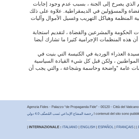
الذي يصرخ إلى الجنة ، بسبب عدم وجود إجابات
ضاة والمسؤولين في الديمقراطية. علاوة على ذلك
ية المنظمة وهياكل التهريب وغسيل الأموال وآليات
ات الحكومة والمشرعين والقضاة ، لتقديم استجابة
أن هذه المنظمات الإجرامية كثيرا ما تشارك أيضا
عام يصادف الذكرى الـ 250 لوصول صورة السيدة العذراء الوردية في الكنيسة التي بنيت في
 المواطنين ، ولكن قبل كل شيء القيادة السياسية
اسات عامة "واضحة وحاسمة وشجاعة ، والتي يجب أن
Agenzia Fides - Palazzo “de Propaganda Fide” - 00120 - Città del Vatica
I contenuti del sito sono pubbl
رخصة المشاع الإبداعي نَسب المُصنَّف 4.0 دولي
|
INTERNAZIONALE :
ITALIANO
|
ENGLISH
|
ESPAÑOL
|
FRANÇAIS
| |