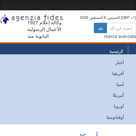
 أغسطس 2026 [GMT +1]
1927 وكالة إعلام
تقد
الأعمال الرسولية
البابوية منذ
ricerca avanz
الرئيسية
أخبار
من نحن
أفريقيا
اتصل
آسيا
أمريكا
أوروبا
أوقيانوسيا