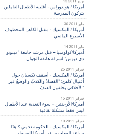
13 يونيو 2011
أمريكا / هوندوراس - أغلبية الأطفال العاملين
يتركون المدرسة
30 مايو 2011
أمريكا / المكسيك - مقتل الكاهن المخطوف
الأسبوع الماضي
14 مايو 2011
أميركا/كولومبيا – قتل مرشد جامعة "مينوتو
دي ديوس" لسرقة هاتفه الجوال
25 فبراير 2011
أمريكا / المكسيك - أسقف تكسبان حول
أغتيال كاهن: "الفسادُ والكذبُ والوضعُ غير
الأخلاقي يخلقون العنفَ"
15 فبراير 2011
أميركا/الأرجنتين – سوء التغذية عند الأطفال
ليس فقط مشكلة ثقافية
10 فبراير 2011
أمريكا / المكسيك - الحكومة تحمي كاهنًا
يساعد المهاجرين في أمريكا الوسطى