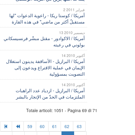
2 فبراير 2011
أمريكا / كوستا ريكا - راعوية الدعوات "لها
مستقبلٌ أكثر من ماضي" في هذه القارة
13 ديسمبر 2010
أمريكا / الاكوادور - مقتل مبشّر فرنسيسكاني
بولوني في رعيته
14 أكتوبر 2010
أمريكا / البرازيل - الأساقفة يدينون استغلال
الإيمان في عملية الاقتراع ويدعون إلى
التصويت بمسؤولية
14 أكتوبر 2010
أمريكا / البرازيل - ازدياد عدد الراهبات
الملتزمات في الحدّ من الإتجار بالبشر
Totale articoli: 1051 - Pagina 69 di 71
59
60
61
62
63