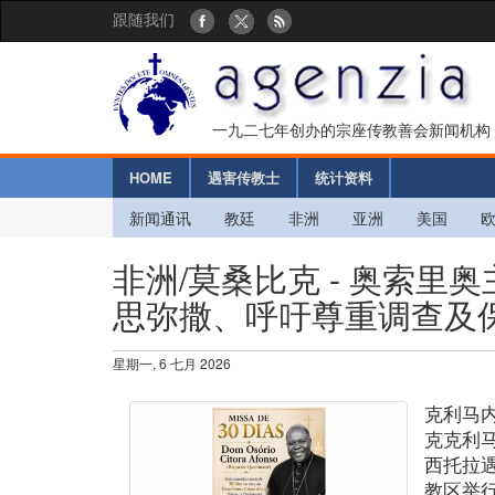
跟随我们
一九二七年创办的宗座传教善会新闻机构
HOME
遇害传教士
统计资料
新闻通讯
教廷
非洲
亚洲
美国
非洲/莫桑比克 - 奥索
思弥撒、呼吁尊重调查及
星期一, 6 七月 2026
克利马
克克利
西托拉
教区举