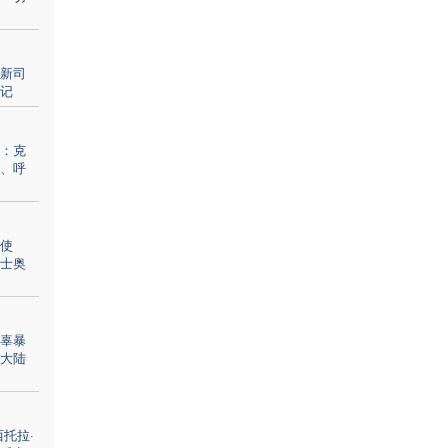
新司
记
：克
、呼
使
士奥
辜暴
大陆
托拉·