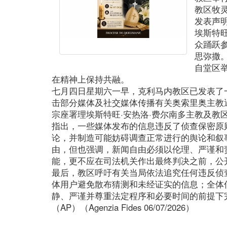
教区牧
发表声
埃斯特
众踊跃
思弥撒
自堂区
在精神上保持共融。
七月四日星期六一早，克利马内教区已发表了
击部分媒体及社交媒体传播有关奥索里奥主教
宗座署理埃斯特旺·安热洛·费尔南多主教及教
指出，一些媒体发布的信息违反了侦查保密原
论，并制造可能妨碍调查正常进行的舆论和叙
由，但也强调，新闻自由必须以伦理、严谨和
能，更不应在司法机关作出最终判决之前，公
最后，教区呼吁有关当局依法追究任何违反侦
体用户避免散布猜测和未经证实的信息；全体
静、严谨并尊重法定程序和必要时间的前提下
（AP）（Agenzia Fides 06/07/2026）