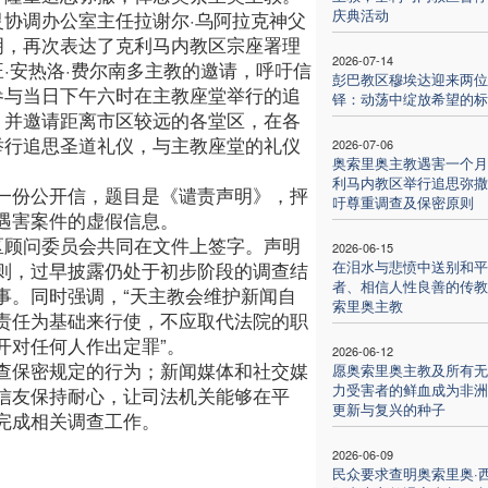
庆典活动
灵协调办公室主任拉谢尔·乌阿拉克神父
明，再次表达了克利马内教区宗座署理
2026-07-14
旺·安热洛·费尔南多主教的邀请，呼吁信
彭巴教区穆埃达迎来两位
参与当日下午六时在主教座堂举行的追
铎：动荡中绽放希望的标
。并邀请距离市区较远的各堂区，在各
举行追思圣道礼仪，与主教座堂的礼仪
2026-07-06
奥索里奥主教遇害一个月
利马内教区举行追思弥撒
一份公开信，题目是《谴责声明》，抨
吁尊重调查及保密原则
遇害案件的虚假信息。
区顾问委员会共同在文件上签字。声明
2026-06-15
在泪水与悲愤中送别和平
则，过早披露仍处于初步阶段的调查结
者、相信人性良善的传教
事。同时强调，“天主教会维护新闻自
索里奥主教
责任为基础来行使，不应取代法院的职
开对任何人作出定罪”。
2026-06-12
查保密规定的行为；新闻媒体和社交媒
愿奥索里奥主教及所有无
力受害者的鲜血成为非洲
信友保持耐心，让司法机关能够在平
更新与复兴的种子
完成相关调查工作。
2026-06-09
民众要求查明奥索里奥·西