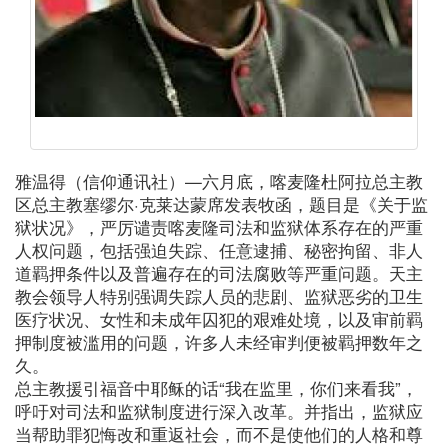
雅温得（信仰通讯社）—六月底，喀麦隆杜阿拉总主教
区总主教塞缪尔·克莱达蒙席发表牧函，题目是《关于监
狱状况》，严厉谴责喀麦隆司法和监狱体系存在的严重
人权问题，包括强迫失踪、任意逮捕、秘密拘留、非人
道羁押条件以及普遍存在的司法腐败等严重问题。天主
教会领导人特别强调失踪人员的悲剧、监狱恶劣的卫生
医疗状况、女性和未成年囚犯的艰难处境，以及审前羁
押制度被滥用的问题，许多人未经审判便被羁押数年之
久。
总主教援引福音中耶稣的话“我在监里，你们来看我”，
呼吁对司法和监狱制度进行深入改革。并指出，监狱应
当帮助罪犯悔改和重返社会，而不是使他们的人格和尊