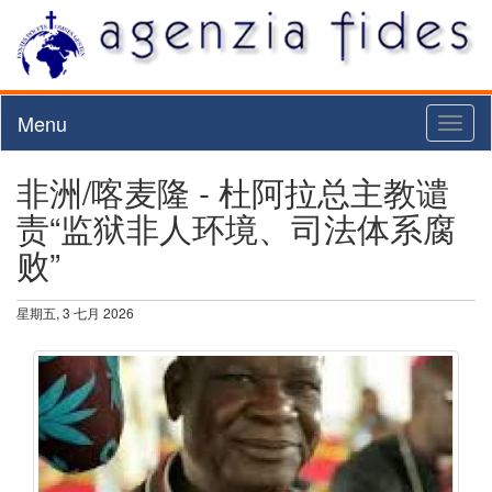
Menu
Toggl
naviga
非洲/喀麦隆 - 杜阿拉总主教谴
责“监狱非人环境、司法体系腐
败”
星期五, 3 七月 2026