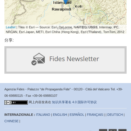
Leaflet
| Tiles © Esri — Source: Esri, DeLorme, NAVTEQ, USGS, Intermap, iPC,
NRCAN, Esri Japan, METI, Esri China (Hong Kong), Esri (Thailand), TomTom, 2012
分享:
Agenzia Fides - Palazzo “de Propaganda Fide” - 00120 - Città del Vaticano Tel. +39-
06-69880115 - Fax +39-06-69880107
网上内容发表在
知识共享署名 4.0 国际许可协议
INTERNAZIONALE :
ITALIANO
|
ENGLISH
|
ESPAÑOL
|
FRANÇAIS
| |
DEUTSCH
|
CHINESE
|