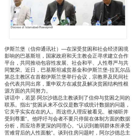
Diocese of Islamabad-Rawalpindi
伊斯兰堡（信仰通讯社）—在深受贫困和社会经济困境
影响的巴基斯坦，国家政府和天主教会正寻求建立合作
平台，共同推动包容性发展、社会和平、人性尊严与共
同繁荣。近日，巴基斯坦减贫基金和伊斯兰堡-拉瓦尔品
第总主教区在首都伊斯兰堡举行会议，宗教界及民间社
会代表共同出席，重申双方在减贫及解决贫困结构性根
源方面的共同努力。
讲话中，若瑟·阿尔沙德总主教谈到了信仰与贫困之间的
联系。指出“贫困从来不仅仅是数字或统计数据的问题，
它关乎实实在在的人。而这些人理应被看见、被倾听并
受到尊重”。他呼吁与会者不要只停留在体制方面的数据
分析，而应培养更深的同理心。“认识到脆弱群体所承受
苦难背后的人性面貌”。谈到住房问题时，阿尔沙德总主