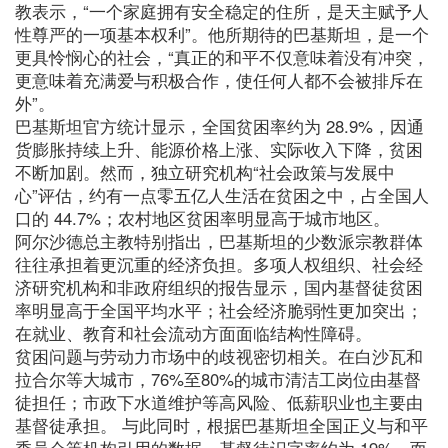
教表示，“一个家庭拥有安全稳定的住所，是天主赋予人
性尊严的一项基本权利”。他所期待的巴基斯坦，是一个
更具怜悯心的社会，“真正的和平不仅意味着没有冲突，
更意味着充满爱与积极合作，使任何人都不会被排斥在
外”。
巴基斯坦官方统计显示，全国贫困率约为 28.9%，因通
货膨胀持续上升、能源价格上涨、实际收入下降，贫困
不断加剧。然而，独立研究机构“社会政策与发展中
心”评估，约有一点零五亿人生活在贫困之中，占全国人
口的 44.7%；农村地区贫困率明显高于城市地区。
阿尔沙德总主教特别指出，巴基斯坦的少数派宗教群体
往往承担着更沉重的经济负担。多项人权组织、社会经
济研究机构和非政府组织的报告显示，国内基督徒贫困
率明显高于全国平均水平；社会经济脆弱性更加突出；
在就业、教育和社会流动方面面临结构性障碍。
贫困问题与劳动力市场中的歧视密切相关。在白沙瓦和
拉合尔等大城市，76%至80%的城市清洁工岗位由基督
徒担任；市政下水道维护等高风险、低薪职业也主要由
基督徒承担。 与此同时，根据巴基斯坦全国正义与和平
委员会等机构引用的数据，基督徒识字率约为 19%，而