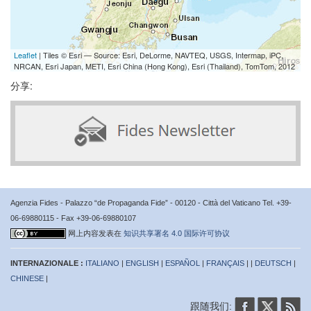
Leaflet
| Tiles © Esri — Source: Esri, DeLorme, NAVTEQ, USGS, Intermap, iPC,
NRCAN, Esri Japan, METI, Esri China (Hong Kong), Esri (Thailand), TomTom, 2012
分享:
Agenzia Fides - Palazzo “de Propaganda Fide” - 00120 - Città del Vaticano Tel. +39-
06-69880115 - Fax +39-06-69880107
网上内容发表在
知识共享署名 4.0 国际许可协议
INTERNAZIONALE :
ITALIANO
|
ENGLISH
|
ESPAÑOL
|
FRANÇAIS
| |
DEUTSCH
|
CHINESE
|
跟随我们: