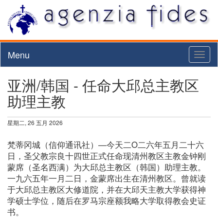
Menu
Toggl
naviga
亚洲/韩国 - 任命大邱总主教区
助理主教
星期二, 26 五月 2026
梵蒂冈城（信仰通讯社）—今天二O二六年五月二十六
日，圣父教宗良十四世正式任命现清州教区主教金钟刚
蒙席（圣名西满）为大邱总主教区（韩国）助理主教。
一九六五年一月二日，金蒙席出生在清州教区。曾就读
于大邱总主教区大修道院，并在大邱天主教大学获得神
学硕士学位，随后在罗马宗座额我略大学取得教会史证
书。