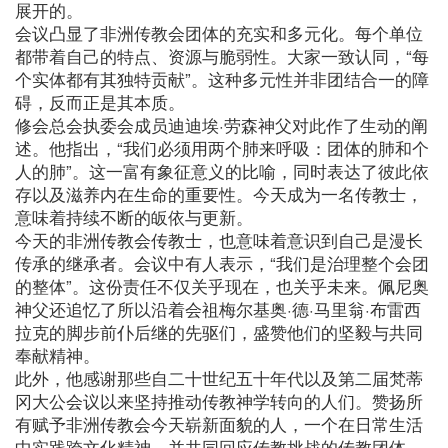
展开的。
会议凸显了非洲传教会团体的充实和多元化。每个单位
都带着自己的特点、资源与脆弱性。大家一致认同，“每
个实体都有其独特贡献”。这种多元性并非团结合一的障
碍，反而正是其本质。
修会总会执委会成员迪迪埃·劳森神父对此作了生动的阐
述。他指出，“我们必须用两个肺来呼吸：团体的肺和个
人的肺”。这一富有象征意义的比喻，同时表达了彼此依
存以及滋养内在生命的重要性。今天成为一名传教士，
意味着持续不断的皈依与更新。
今天的非洲传教会传教士，也意味着意识到自己是漫长
传承的继承者。会议中有人表示，“我们是治理整个会团
的整体”。这份责任不仅关乎现在，也关乎未来。佩尼奥
神父还追忆了所以沿着会祖梅尔基奥·德·马里翁·布雷西
拉克的脚步前仆后继的先驱们，盛赞他们的坚毅与共同
奉献精神。
此外，他感谢那些自二十世纪五十年代以及第二届梵蒂
冈大公会议以来坚持推动传教神学转向的人们。赞扬所
有赋予非洲传教会今天崭新面貌的人，一个在日常生活
中实践跨文化精神、并共同回应传教挑战的传教团体。