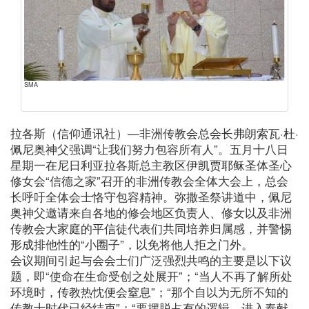
SMA
拉各斯（信仰通讯社）—非洲传教会总会长弗朗索瓦·杜·
佩尼奥神父强调“让我们努力包容所有人”。五月十八日
星期一在尼日利亚拉各斯总主教区伊凯贾耶稣圣体圣心
修女会“信德之家”召开的非洲传教会全体大会上，总会
长呼吁全体会士恪守包容精神。弥撒圣祭讲道中，佩尼
奥神父邀请来自各地的修会地区负责人、修女以及非洲
传教会大家庭的平信徒代表们共同培养归属感，并警惕
形成排他性的“小圈子”，以免将他人拒之门外。
会议期间引起与会会士们广泛强烈共鸣的主要是以下议
题，即“使命在生命受创之处展开”；“当人不再了解所处
环境时，传教热忱便会窒息”；“那个自以为无所不知的
传教士时代已经结束”；“要摆脱占有的逻辑，进入奉献