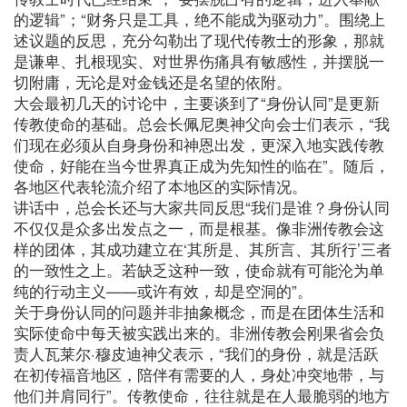
的逻辑”；“财务只是工具，绝不能成为驱动力”。围绕上
述议题的反思，充分勾勒出了现代传教士的形象，那就
是谦卑、扎根现实、对世界伤痛具有敏感性，并摆脱一
切附庸，无论是对金钱还是名望的依附。
大会最初几天的讨论中，主要谈到了“身份认同”是更新
传教使命的基础。总会长佩尼奥神父向会士们表示，“我
们现在必须从自身身份和神恩出发，更深入地实践传教
使命，好能在当今世界真正成为先知性的临在”。随后，
各地区代表轮流介绍了本地区的实际情况。
讲话中，总会长还与大家共同反思“我们是谁？身份认同
不仅仅是众多出发点之一，而是根基。像非洲传教会这
样的团体，其成功建立在‘其所是、其所言、其所行’三者
的一致性之上。若缺乏这种一致，使命就有可能沦为单
纯的行动主义——或许有效，却是空洞的”。
关于身份认同的问题并非抽象概念，而是在团体生活和
实际使命中每天被实践出来的。非洲传教会刚果省会负
责人瓦莱尔·穆皮迪神父表示，“我们的身份，就是活跃
在初传福音地区，陪伴有需要的人，身处冲突地带，与
他们并肩同行”。传教使命，往往就是在人最脆弱的地方