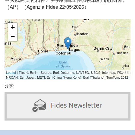
（AP）（Agenzia Fides 22/05/2026）
+
−
Leaflet
| Tiles © Esri — Source: Esri, DeLorme, NAVTEQ, USGS, Intermap, iPC,
NRCAN, Esri Japan, METI, Esri China (Hong Kong), Esri (Thailand), TomTom, 2012
分享: