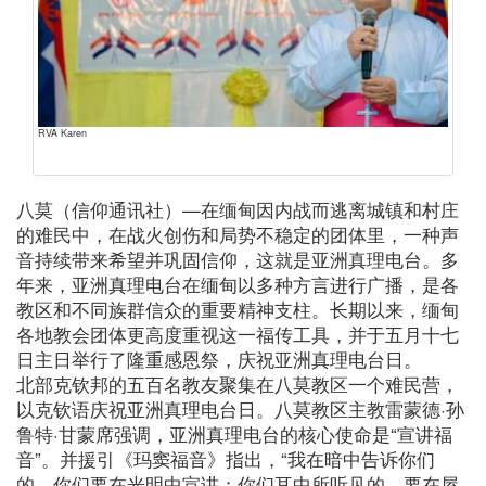
RVA Karen
八莫（信仰通讯社）—在缅甸因内战而逃离城镇和村庄
的难民中，在战火创伤和局势不稳定的团体里，一种声
音持续带来希望并巩固信仰，这就是亚洲真理电台。多
年来，亚洲真理电台在缅甸以多种方言进行广播，是各
教区和不同族群信众的重要精神支柱。长期以来，缅甸
各地教会团体更高度重视这一福传工具，并于五月十七
日主日举行了隆重感恩祭，庆祝亚洲真理电台日。
北部克钦邦的五百名教友聚集在八莫教区一个难民营，
以克钦语庆祝亚洲真理电台日。八莫教区主教雷蒙德·孙
鲁特·甘蒙席强调，亚洲真理电台的核心使命是“宣讲福
音”。并援引《玛窦福音》指出，“我在暗中告诉你们
的，你们要在光明中宣讲；你们耳中所听见的，要在屋