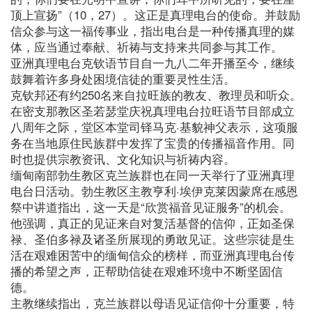
顶上宣扬”（10，27）。这正是真理电台的使命。并鼓励
信众参与这一福传事业，指出电台是一种传播真理的媒
体，应当通过奉献、祈祷与支持来共同参与其工作。
亚洲真理电台克钦语节目自一九八二年开播至今，继续
鼓舞着许多身处困境信徒的重要灵性生活。
克钦邦还有约250名来自拉旺族的教友、教理员和听众。
在密支那教区圣若瑟堂庆祝真理电台拉旺语节目部成立
八周年之际，堂区本堂司铎马克·基貌神父表示，这项服
务在当地原住民族群中发挥了宝贵的传播福音作用。同
时也提供宗教资讯、文化知识与祈祷内容。
缅甸南部勃生教区克兰族群也在同一天举行了亚洲真理
电台日活动。勃生教区主教亨利·埃伊克莱因蒙席在感恩
祭中讲道指出，这一天是“欣赏福音见证服务”的机会。
他强调，真正的见证来自对复活基督的信仰，正如圣保
禄、圣伯多禄及诸圣所展现的勇敢见证。这些宗徒是生
活在艰难困苦中的缅甸信众的榜样，而亚洲真理电台传
播的希望之声，正帮助信徒在艰难环境中不断坚固信
德。
主教继续指出，克兰族群以母语见证信仰十分重要，特