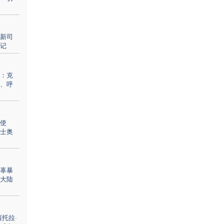
新司
记
：克
、呼
使
士奥
辜暴
大陆
托拉·