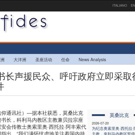
ITALIANO
EN
欧洲
大洋洲
圣座活动
任命
News Analysis
团秘书长声援民众、呼吁政府立即采取
件
信仰通讯社）—据本社获悉，莫桑比克
莫桑比克
秘书长，科利马内教区主教兼贝拉宗座
2026-07-20
慰安会传教士奥索里奥·西托拉·阿丰索代
为纪念奥索里奥·西托拉·
团指出，“我们满怀忧虑地关注着国内持
主教，奎利马内教区暂停