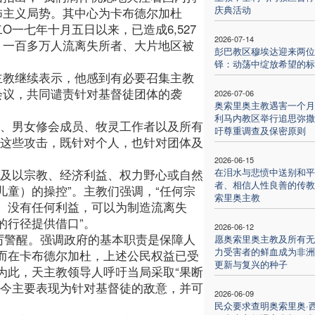
庆典活动
怖主义局势。其中心为卡布德尔加杜
O一七年十月五日以来，已造成6,527
2026-07-14
、一百多万人流离失所者、大片地区被
彭巴教区穆埃达迎来两位
铎：动荡中绽放希望的标
主教继续表示，他感到有必要召集主教
会议，共同谴责针对基督徒团体的袭
2026-07-06
奥索里奥主教遇害一个月
利马内教区举行追思弥撒
者、男女修会成员、牧灵工作者以及所有
吁尊重调查及保密原则
。这些攻击，既针对个人，也针对团体及
2026-06-15
在泪水与悲愤中送别和平
以及以宗教、经济利益、权力野心或自然
者、相信人性良善的传教
童）的操控”。主教们强调，“任何宗
索里奥主教
。没有任何利益，可以为制造流离失
的行径提供借口”。
2026-06-12
厉警醒。强调政府的基本职责是保障人
愿奥索里奥主教及所有无
力受害者的鲜血成为非洲
而在卡布德尔加杜，上述公民权益已受
更新与复兴的种子
为此，天主教领导人呼吁当局采取“果断
如今主要表现为针对基督徒的敌意，并可
2026-06-09
民众要求查明奥索里奥·西