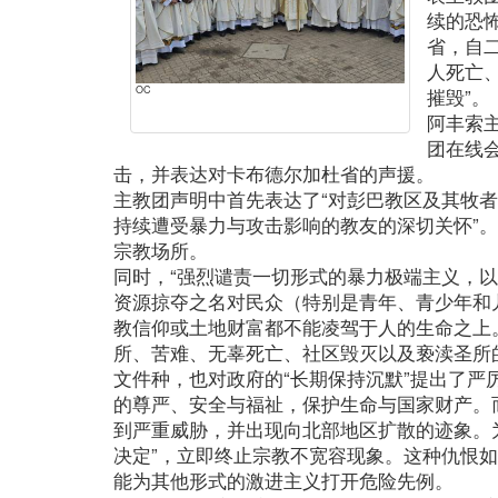
续的恐
省，自二
人死亡
OC
摧毁”。
阿丰索
团在线
击，并表达对卡布德尔加杜省的声援。
主教团声明中首先表达了“对彭巴教区及其牧
持续遭受暴力与攻击影响的教友的深切关怀”
宗教场所。
同时，“强烈谴责一切形式的暴力极端主义，
资源掠夺之名对民众（特别是青年、青少年和儿
教信仰或土地财富都不能凌驾于人的生命之上
所、苦难、无辜死亡、社区毁灭以及亵渎圣所
文件种，也对政府的“长期保持沉默”提出了严
的尊严、安全与福祉，保护生命与国家财产。
到严重威胁，并出现向北部地区扩散的迹象。
决定”，立即终止宗教不宽容现象。这种仇恨
能为其他形式的激进主义打开危险先例。