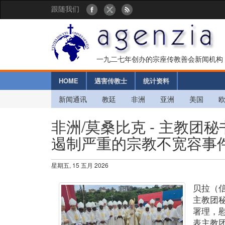
跟随我们
一九二七年创办的宗座传教善会新闻机构
HOME
遇害传教士
统计资料
新闻通讯
教廷
非洲
亚洲
美国
非洲/莫桑比克 - 主教
遏制严重的宗教不宽容事
星期五, 15 五月 2026
贝拉（
主教团
署理，
表主教