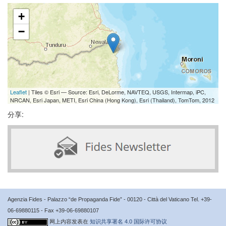
+
−
Leaflet
| Tiles © Esri — Source: Esri, DeLorme, NAVTEQ, USGS, Intermap, iPC,
NRCAN, Esri Japan, METI, Esri China (Hong Kong), Esri (Thailand), TomTom, 2012
分享:
Agenzia Fides - Palazzo “de Propaganda Fide” - 00120 - Città del Vaticano Tel. +39-
06-69880115 - Fax +39-06-69880107
网上内容发表在
知识共享署名 4.0 国际许可协议