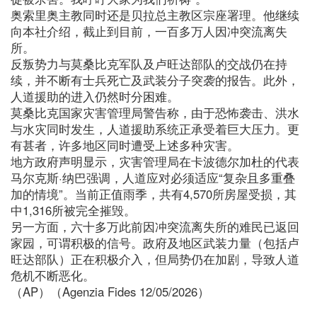
奥索里奥主教同时还是贝拉总主教区宗座署理。他继续
向本社介绍，截止到目前，一百多万人因冲突流离失
所。
反叛势力与莫桑比克军队及卢旺达部队的交战仍在持
续，并不断有士兵死亡及武装分子突袭的报告。此外，
人道援助的进入仍然时分困难。
莫桑比克国家灾害管理局警告称，由于恐怖袭击、洪水
与水灾同时发生，人道援助系统正承受着巨大压力。更
有甚者，许多地区同时遭受上述多种灾害。
地方政府声明显示，灾害管理局在卡波德尔加杜的代表
马尔克斯·纳巴强调，人道应对必须适应“复杂且多重叠
加的情境”。当前正值雨季，共有4,570所房屋受损，其
中1,316所被完全摧毁。
另一方面，六十多万此前因冲突流离失所的难民已返回
家园，可谓积极的信号。政府及地区武装力量（包括卢
旺达部队）正在积极介入，但局势仍在加剧，导致人道
危机不断恶化。
（AP）（Agenzia Fides 12/05/2026）