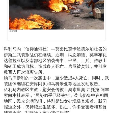
Internet
科利马内（信仰通讯社）—莫桑比克卡波德尔加杜省的
伊斯兰武装叛乱仍在继续。近期，纳恩加德、莫辛布瓦
达普拉亚以及南部地区的袭击中，平民、士兵、传教士
和矿工成为目标，造成多人死亡、房屋被焚毁，并引发
数百人再次流离失所。
纳马库伊利的一次袭击中，至少造成4人死亡。同时，武
装团体继续在安库阿贝和马科米亚等地区发动攻击。
科利马内教区主教，慰安会传教士奥索里奥·西托拉·阿丰
索向本社表示，“局势似乎已经失控，袭击仍集中在相同
地区，民众充满恐惧，特别是妇女处境极其艰难。新闻
报道之外，仍持续发生破坏、伤亡，许多受害者和基督
徒被杀害。我呼吁大家为我们祈祷”。