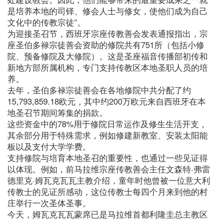
是培养本地的司铎、修会人士与修女，使他们成为自己
文化中的传教宗徒”。
为迎接圣召节，西班牙宗座传教善会发表通报指出，宗
座圣伯多禄宗徒善会资助的修院共有751所（包括小修
院、预备修院及大修院）。这是圣座福音传播部初传和
新地方部所属机构，专门支持传教区本地圣职人员的培
养。
去年，圣伯多禄宗徒善会在各地修院中共分配了约
15,793,859.18欧元，其中约200万欧元来自西班牙在本
地圣召节期间筹集的捐款。
这些资金中的78%用于修院日常运作及修生生活开支，
其余部分用于特殊需求，例如修建新教室、安装太阳能
板以及支付大学学费。
支持修院与培育本地圣召的重要性，也通过一些见证得
以体现。例如，前马拉维宗座传教善会主任文森特·弗雷
德里克·姆瓦克瓦瓦主教介绍，童年时他曾被一位意大利
传教士的见证所感动，这位传教士每四个月来到他的村
庄举行一次圣体圣事。
今天，姆瓦克瓦瓦蒙席已是马拉维首都利隆圭总主教区