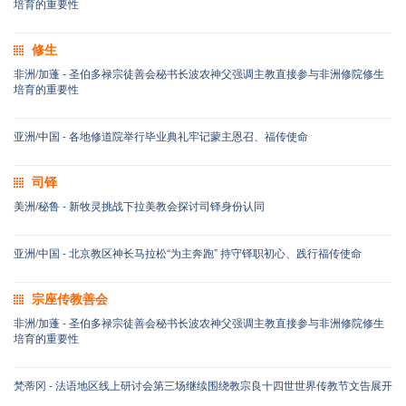
培育的重要性
修生
非洲/加蓬 - 圣伯多禄宗徒善会秘书长波农神父强调主教直接参与非洲修院修生
培育的重要性
亚洲/中国 - 各地修道院举行毕业典礼牢记蒙主恩召、福传使命
司铎
美洲/秘鲁 - 新牧灵挑战下拉美教会探讨司铎身份认同
亚洲/中国 - 北京教区神长马拉松“为主奔跑” 持守铎职初心、践行福传使命
宗座传教善会
非洲/加蓬 - 圣伯多禄宗徒善会秘书长波农神父强调主教直接参与非洲修院修生
培育的重要性
梵蒂冈 - 法语地区线上研讨会第三场继续围绕教宗良十四世世界传教节文告展开