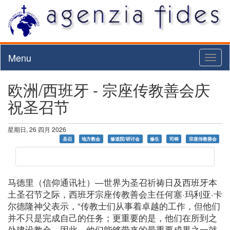
Menu
Toggl
naviga
欧洲/西班牙 - 宗座传教善会庆
祝圣召节
星期日, 26 四月 2026
圣召
地方教会
修道院/研讨会
修生
司铎
宗座传教善会
马德里（信仰通讯社）—世界为圣召祈祷日及西班牙本
土圣召节之际，西班牙宗座传教善会主任何塞·玛利亚·卡
尔德隆神父表示，“传教士们从事着卓越的工作，但他们
并不只是完成自己的任务；更重要的是，他们在所到之
处建设教会。因此，他们能够带来的最重要成果之一就