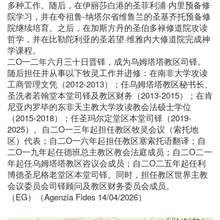
多种工作。随后，在伊丽莎白港的圣菲利浦·内里预备修
院学习，并在夸祖鲁-纳塔尔省维鲁兰的圣基齐托预备修
院继续培育。之后，在加斯方丹的圣伯多禄修道院攻读
哲学，并在比勒陀利亚的圣若望·维雅内大修道院完成神
学课程。
二O一二年六月三十日晋铎，成为乌姆塔塔教区司铎。
随后担任并从事以下牧灵工作并进修：在南非大学攻读
工商管理文凭（2012-2013）；任乌姆塔塔教区秘书长、
圣洗者若翰堂本堂司铎及教区财务（2013-2015）；在肯
尼亚内罗毕的东非天主教大学攻读教会法硕士学位
（2015-2018）；任圣玛尔定堂区本堂司铎（2019-
2025）。自二O一三年起担任教区牧灵会议（索托地
区）代表；自二O一六年起担任教区塞索托语翻译；自
二O一九年起任德班总主教区教会法庭成员；自二O二一
年起任乌姆塔塔教区咨议会成员；自二O二五年起任利
博德圣尼格老堂区本堂司铎。同时，担任教区世界主教
会议委员会司铎顾问及教区财务委员会成员。
（EG）（Agenzia Fides 14/04/2026）