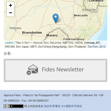
+
−
Leaflet
| Tiles © Esri — Source: Esri, DeLorme, NAVTEQ, USGS, Intermap, iPC,
NRCAN, Esri Japan, METI, Esri China (Hong Kong), Esri (Thailand), TomTom, 2012
分享:
Agenzia Fides - Palazzo “de Propaganda Fide” - 00120 - Città del Vaticano Tel. +39-
06-69880115 - Fax +39-06-69880107
网上内容发表在
知识共享署名 4.0 国际许可协议