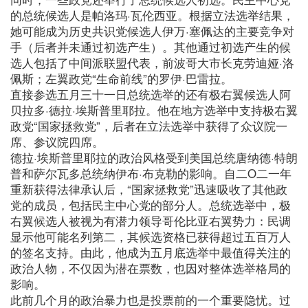
的总统候选人是帕洛玛·瓦伦西亚。根据立法选举结果，
她可能成为历史共识党候选人伊万·塞佩达的主要竞争对
手（后者并未通过初选产生）。其他通过初选产生的候
选人包括了中间派联盟代表，前波哥大市长克劳迪娅·洛
佩斯；左翼政党“生命前线”的罗伊·巴雷拉。
直接参选五月三十一日总统选举的还有极右翼候选人阿
贝拉多·德拉·埃斯普里耶拉。他在地方选举中支持极右翼
政党“国家拯救党”，后者在立法选举中获得了众议院一
席、参议院四席。
德拉·埃斯普里耶拉的政治风格受到美国总统唐纳德·特朗
普和萨尔瓦多总统纳伊布·布克勒的影响。自二O二一年
重新获得法律承认后，“国家拯救党”迅速吸收了其他政
党的成员，包括民主中心党的部分人。总统选举中，极
右翼候选人被视为有潜力领导哥伦比亚右翼势力：民调
显示他可能名列第二，其候选资格已获得超过五百万人
的签名支持。由此，他成为五月底选举中最值得关注的
政治人物，不仅因为潜在票数，也因对整体选举格局的
影响。
此前几个月的政治暴力也是投票前的一个重要隐忧。过