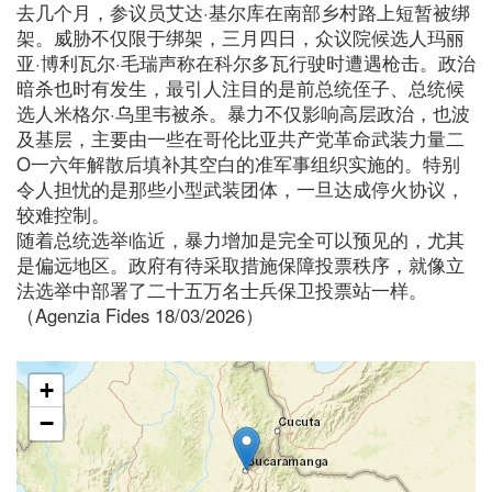
去几个月，参议员艾达·基尔库在南部乡村路上短暂被绑
架。威胁不仅限于绑架，三月四日，众议院候选人玛丽
亚·博利瓦尔·毛瑞声称在科尔多瓦行驶时遭遇枪击。政治
暗杀也时有发生，最引人注目的是前总统侄子、总统候
选人米格尔·乌里韦被杀。暴力不仅影响高层政治，也波
及基层，主要由一些在哥伦比亚共产党革命武装力量二
O一六年解散后填补其空白的准军事组织实施的。特别
令人担忧的是那些小型武装团体，一旦达成停火协议，
较难控制。
随着总统选举临近，暴力增加是完全可以预见的，尤其
是偏远地区。政府有待采取措施保障投票秩序，就像立
法选举中部署了二十五万名士兵保卫投票站一样。
（Agenzia Fides 18/03/2026）
+
−