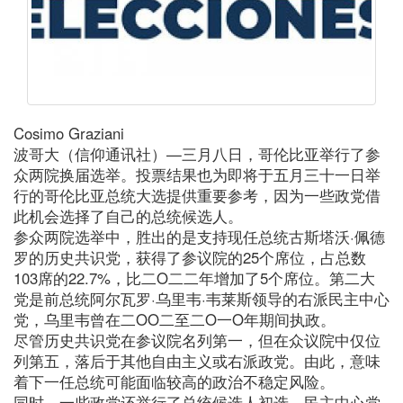
Cosimo Graziani
波哥大（信仰通讯社）—三月八日，哥伦比亚举行了参
众两院换届选举。投票结果也为即将于五月三十一日举
行的哥伦比亚总统大选提供重要参考，因为一些政党借
此机会选择了自己的总统候选人。
参众两院选举中，胜出的是支持现任总统古斯塔沃·佩德
罗的历史共识党，获得了参议院的25个席位，占总数
103席的22.7%，比二O二二年增加了5个席位。第二大
党是前总统阿尔瓦罗·乌里韦·韦莱斯领导的右派民主中心
党，乌里韦曾在二OO二至二O一O年期间执政。
尽管历史共识党在参议院名列第一，但在众议院中仅位
列第五，落后于其他自由主义或右派政党。由此，意味
着下一任总统可能面临较高的政治不稳定风险。
同时，一些政党还举行了总统候选人初选。民主中心党