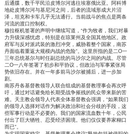
后通牒，数千平民沿皮博尔河逃往埃塞俄比亚。阿科博
地处皮博尔河与基尼河之间，后者的流域形成大片沼
泽，坦克和卡车几乎无法通行。当前战斗的焦点是两条
河流的渡口控制权。
穆拉枢机签署的声明中继续写道，“作为牧者，我们对暴
力升级深感忧虑，特别是在琼莱州及全国其他地区。政
府军与反对派武装的激烈冲突，威胁着整个国家，南苏
丹面临着重返大规模内战的危险”。这里所指的是二O一
三年总统基尔与时任副总统的马沙尔之间的内战。尽管
二O一八年签署了初步和平协议，但政治与军事紧张局
势依旧存在。并在一年多前马沙尔被捕后，进一步加
剧。
南苏丹各基督教领导人联合组成的基督教理事会再次呼
吁，通过对话避免给长期受战争摧残的民众带来新的苦
难。天主教会领导人代表全体基督教会强调，“如果我们
的领导人选择对话作为解决政治和社会分歧的手段，这
些军事行动是不必要的。我们的国家流血数十年，公民
付出了巨大牺牲、忍受经济困境。他们仅仅要养家糊口
而已”。
为实现国家稳定，基督教理事会建议“释放包括被停职的