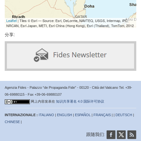
Leaflet
| Tiles © Esri — Source: Esri, DeLorme, NAVTEQ, USGS, Intermap, iPC,
NRCAN, Esri Japan, METI, Esri China (Hong Kong), Esri (Thailand), TomTom, 2012
分享:
Agenzia Fides - Palazzo “de Propaganda Fide” - 00120 - Città del Vaticano Tel. +39-
06-69880115 - Fax +39-06-69880107
网上内容发表在
知识共享署名 4.0 国际许可协议
INTERNAZIONALE :
ITALIANO
|
ENGLISH
|
ESPAÑOL
|
FRANÇAIS
| |
DEUTSCH
|
CHINESE
|
跟随我们: