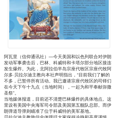
阿瓦里（信仰通讯社）—今天美国和以色列联合对伊朗
发动军事袭击后，巴林、科威特和卡塔尔部分地区接连
发生爆炸。为此，北阿拉伯半岛宗座代牧区宗座代牧阿
尔多·贝拉尔迪主教向本社声明指出，“目前我们了解的
不多，已暂停所有活动。我已邀请宗座代牧区的司铎们
在今天下午十九点（当地时间），一起为和平奉献弥撒
圣祭”。
当地媒体报道，目前还不清楚巴林爆炸的具体地点。这
里设有美国中央海军司令部及美国第五舰队总部。而伊
朗弹道导弹则瞄准了位于科威特的美军基地。
贝拉尔迪主教致信全体呼吁大家保持冷静和高度谨慎、