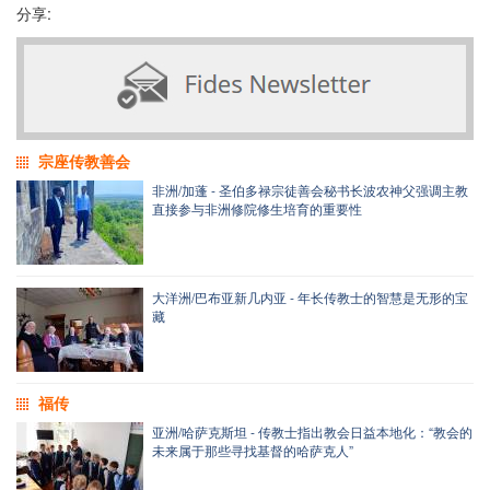
分享:
宗座传教善会
非洲/加蓬 - 圣伯多禄宗徒善会秘书长波农神父强调主教
直接参与非洲修院修生培育的重要性
大洋洲/巴布亚新几内亚 - 年长传教士的智慧是无形的宝
藏
福传
亚洲/哈萨克斯坦 - 传教士指出教会日益本地化：“教会的
未来属于那些寻找基督的哈萨克人”