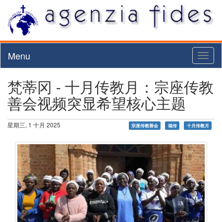
Menu
Toggl
naviga
梵蒂冈 - 十月传教月：宗座传教
善会视频突显希望核心主题
星期三, 1 十月 2025
宗座传教善会
福传
十月传教月