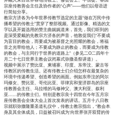
宗座传教善会主任及协作者的“心声”——他们以母语进
行简短分享。
教宗方济各为今年世界传教节选定的主题“做在万民中传
播希望的传教士”贯穿了整部视频。通过影像、精选的文
字以及开篇选用的赞主曲娓娓道来，首先，我们听到的
是深受爱戴的先教宗方济各的声音，他敦促我们“不要成
为盲目的教会，而要成为被基督之光照耀的教会，将福
音之光带给他人；不要成为静止的教会，而要成为传教
的教会，与主同行于世界的道路上”（参见二O二四年十
月二十七日世界主教会议闭幕式弥撒圣祭讲道）。
视频中展示了赞比亚、柬埔寨、印度、东帝汶、蒙古等
传教区的传教生活。还有传教士们介绍怎样在最复杂的
环境中传递希望、创造希望的画面。例如东帝汶的阿尔
玛修女、赞比亚、哥伦比亚、菲律宾和斐济群岛的宗座
传教善会主任、马拉维的马修神父、澳大利亚、叙利
亚……的传教士们。特别是教宗良十四世在今年五月宗
座传教善会全体大会上首次发表的讲话。五月十八日教
宗就职弥撒隆重圣道礼仪中，传教士教宗指出，“教会本
身及其全体成员，日益被召叫成为‘向世界张开双臂的传