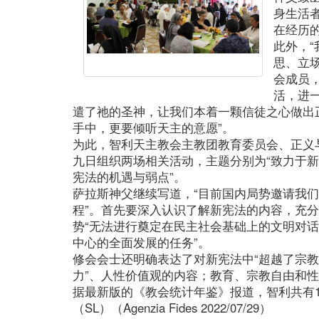
身生活
在经历
此外，
思、立
会成员
活，进
遣了祂的圣神，让我们本着一颗信徒之心做出
手中，更要倾听天主的意愿”。
为此，智利天主教会主教团教育委员会、正义
九日组织两场相关活动，主题分别为“致力于新
宪法的机遇与弱点”。
萨拉斯神父继续写道，“目前国内局势邀请我
程”。首先要深入认识了解新宪法的内容，充
势“无法进行奠定在民主社会基础上的文明对话
中心的全面发展的任务”。
修会会士还明确表达了对新宪法中“超越了宗教
力”、人性价值观的内容；教育、宗教自由和
据最新版的《教会统计年鉴》报道，智利共有19
（SL）（Agenzia Fides 2022/07/29）