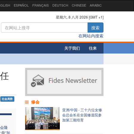
GLISH
ESPAÑOL
FRANÇAIS
DEUTSCH
CHINESE
ARABIC
星期六, 8 八月 2026 [GMT +1]
搜索
在网站内搜索
关于我们
往来
责任
社会局势
修会
亚洲/中国 - 三十六位女修
会总会长在全国修道院参
加第三期培育
会隆
母”加