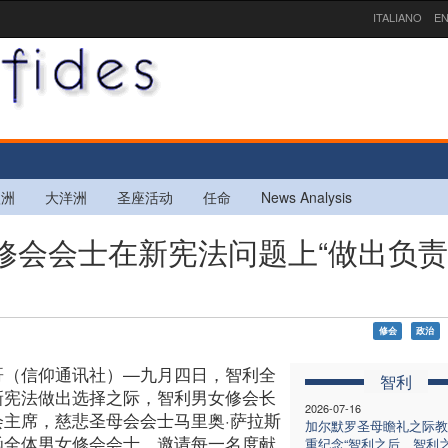
ITALIANO
EN
欧洲
大洋洲
圣座活动
任命
News Analysis
女修会会士在新宪法问题上“做出负
修会
政治
哥（信仰通讯社）—九月四日，智利全
智利
新宪法做出选择之际，智利男女修会长
2026-07-16
会主席，慈悲圣母会会士马里奥·萨拉斯
加尔默罗圣母瞻礼之际教
函全体男女修会会士，邀请每一名度献
重纪念“智利之后、智利之