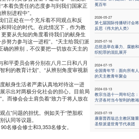
冕百年
者“本着负责任的态度参与到我们国家正
的辨别进程中”。
2026-05-27
“我们正处在一个充斥着不同观点和反
第七届国际传播研讨会将
场和辩论的时代。在此情况下，作为教
反思《伟大的人类》
，更要从先知的角度看待我们的献身生
一步努力参与这一进程”。“天主给我们派
2025-07-16
总统选举在暴力、腐败和
正确的辨别，不仅要把一切放在天主的
织犯罪的混乱展开
与和平委员会将分别在八月二日和八月
2024-07-15
智利的教育计划”、“从辨别角度审视新
全国青年节：面向所有人
的天主教青年聚会
们度献身生活者严肃认真地对待这一进
2024-03-13
分展示出对两极分化社会的担心。目前局
教宗当选十一周年纪念：
”。而修会会士肩负着“致力于将人放在
方济各对当今智利的教诲
观点”问题的担忧。例如关于“堕胎权
2023-07-19
康塞普西翁总主教区隆重
性别认同等议题。
圣祭派遣世青节代表团
0名修会修士和3,353名修女。