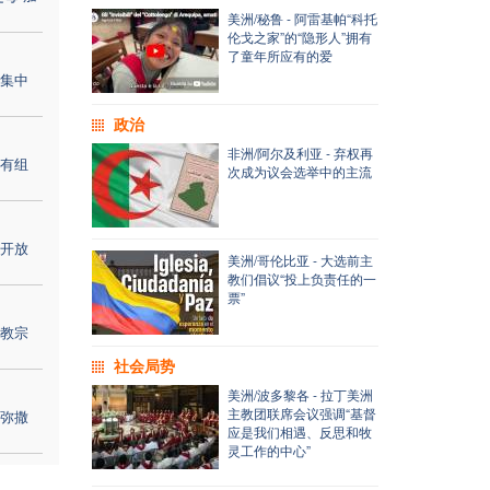
美洲/秘鲁 - 阿雷基帕“科托
伦戈之家”的“隐形人”拥有
了童年所应有的爱
集中
政治
非洲/阿尔及利亚 - 弃权再
有组
次成为议会选举中的主流
开放
美洲/哥伦比亚 - 大选前主
教们倡议“投上负责任的一
票”
教宗
社会局势
美洲/波多黎各 - 拉丁美洲
主教团联席会议强调“基督
弥撒
应是我们相遇、反思和牧
灵工作的中心”