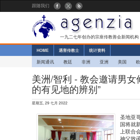
跟随我们
一九二七年创办的宗座传教善会新闻机构
HOME
遇害传教士
统计资料
新闻通讯
教廷
非洲
亚洲
美国
美洲/智利 - 教会邀请男
的有见地的辨别”
星期五, 29 七月 2022
圣地亚
国将就
上联合
神父致