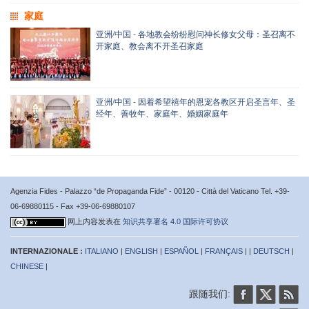
家庭
亚洲/中国 - 各地教会纷纷慰问神长修女父母：圣召离不
开家庭、教会离不开圣召家庭
亚洲/中国 - 因着希望禧年的恩宠各教区开启圣言年、圣
经年、善牧年、家庭年、婚姻家庭年
Agenzia Fides - Palazzo “de Propaganda Fide” - 00120 - Città del Vaticano Tel. +39-
06-69880115 - Fax +39-06-69880107
网上内容发表在
知识共享署名 4.0 国际许可协议
INTERNAZIONALE :
ITALIANO
|
ENGLISH
|
ESPAÑOL
|
FRANÇAIS
| |
DEUTSCH
|
CHINESE
|
跟随我们: