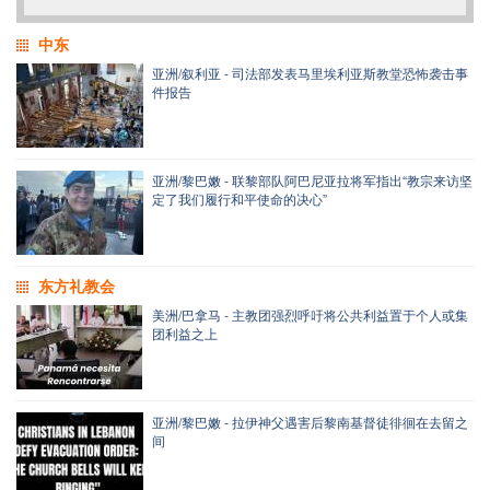
中东
亚洲/叙利亚 - 司法部发表马里埃利亚斯教堂恐怖袭击事
件报告
亚洲/黎巴嫩 - 联黎部队阿巴尼亚拉将军指出“教宗来访坚
定了我们履行和平使命的决心”
东方礼教会
美洲/巴拿马 - 主教团强烈呼吁将公共利益置于个人或集
团利益之上
亚洲/黎巴嫩 - 拉伊神父遇害后黎南基督徒徘徊在去留之
间