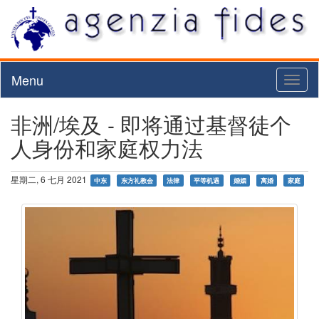
Menu
Toggl
naviga
非洲/埃及 - 即将通过基督徒个
人身份和家庭权力法
星期二, 6 七月 2021
中东
东方礼教会
法律
平等机遇
婚姻
离婚
家庭