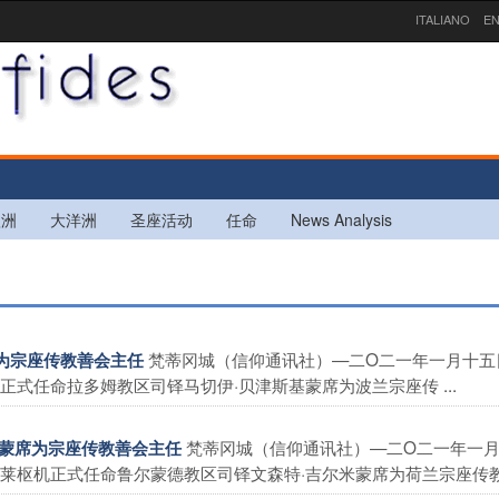
ITALIANO
EN
欧洲
大洋洲
圣座活动
任命
News Analysis
梵蒂冈城（信仰通讯社）—二O二一年一月十五
席为宗座传教善会主任
正式任命拉多姆教区司铎马切伊·贝津斯基蒙席为波兰宗座传 ...
梵蒂冈城（信仰通讯社）—二O二一年一
尔米蒙席为宗座传教善会主任
莱枢机正式任命鲁尔蒙德教区司铎文森特·吉尔米蒙席为荷兰宗座传教 .