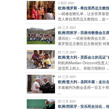
7 四月 2021
欧洲/俄罗斯 - 希拉里昂总主
—就修改瞻礼单，让全世界基督
责人希拉里昂总主教指出，这一问题
26 三月 2021
欧洲/西班牙 - 宗座传教善会
通讯社）—宗座传教善会主席，
塞罗那总主教区总主教胡安∙何塞∙
25 三月 2021
欧洲/意大利 - 灵医会士的见
利机构Madian Orizzo
逆流而上的人、有能力抵制分 ..
24 三月 2021
欧洲/意大利 - 圣阿丰索：走出
丰索被列为教会圣师一百五十周
...
23 三月 2021
欧洲/西班牙 - 安乐死合法化