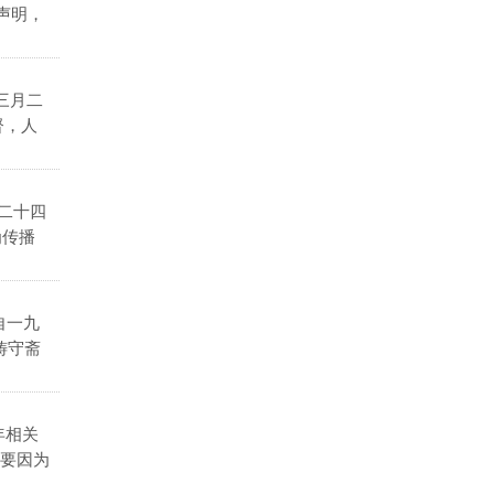
声明，
三月二
督，人
二十四
为传播
自一九
祷守斋
年相关
不要因为