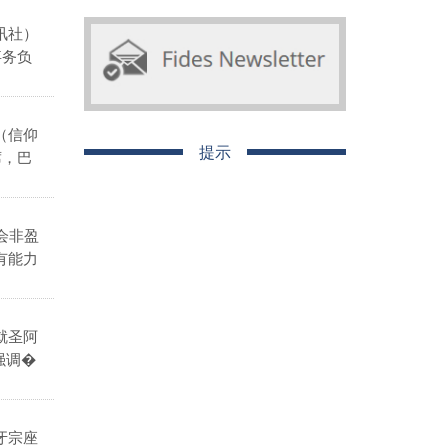
讯社）
事务负
（信仰
提示
席，巴
会非盈
要有能力
就圣阿
强调�
牙宗座