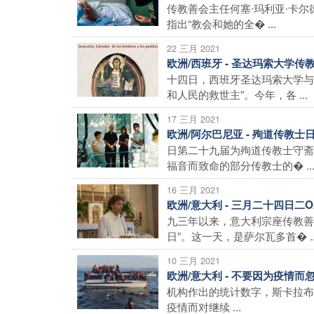
传教善会主任何塞∙玛利亚∙卡
指出“教会和她的全� ...
22 三月 2021
欧洲/西班牙 - 圣达玛索大学
十四日，西班牙圣达玛索大学与
和人民的救世主”。今年，各 ...
17 三月 2021
欧洲/阿尔巴尼亚 - 殉道传教
日第二十九届为殉道传教士守斋
福音而致命的部分传教士的� ..
16 三月 2021
欧洲/意大利 - 三月二十四日
九三年以来，意大利宗座传教善
日”。这一天，是萨尔瓦多首� ..
10 三月 2021
欧洲/意大利 - 不要因为疫情
机构作出的统计数字，斯卡拉布
疫情而对继续 ...