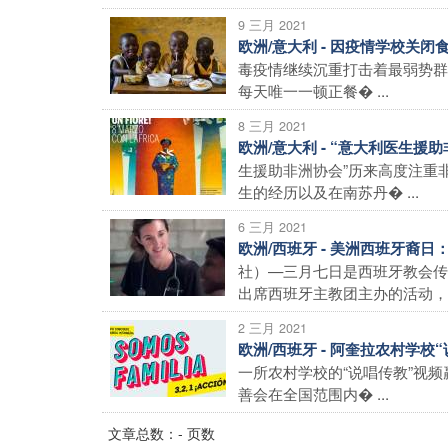
9 三月 2021
欧洲/意大利 - 因疫情学校关
毒疫情继续沉重打击着最弱势群
每天唯一一顿正餐� ...
8 三月 2021
欧洲/意大利 - “意大利医生
生援助非洲协会”历来高度注重
生的经历以及在南苏丹� ...
6 三月 2021
欧洲/西班牙 - 美洲西班牙裔
社）—三月七日是西班牙教会传
出席西班牙主教团主办的活动，特
2 三月 2021
欧洲/西班牙 - 阿奎拉农村学
一所农村学校的“说唱传教”视
善会在全国范围内� ...
文章总数：- 页数