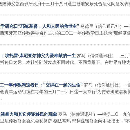
尔德隆神父就西班牙政府于三月十八日通过批准安乐死合法化问题发表
马德里（信仰通讯社）—
传教学研究日“耶稣基督，人和人民的救世主”
西班牙宗座传教善会合作主办的二O二一年传教学日主题为“耶稣基
罗马（信仰通讯社）—三月
士日：埃托雷∙库尼亚尔神父为爱奉献的一生
祈祷日之际，本社将陆续发表不同时代、不同背景下、在世界各地
.
罗马（信仰通讯社）—
二O二一年传教殉道者日：“交织在一起的生命”
会青年运动组织在每年的三月二十四日这一天举行“为传教殉道者祈
.
罗马（信仰通讯社）—根据二O一九
而忽视暴力和其它侵犯移民的现象
里尼传教修女会总会长努萨∙德法蒂玛∙玛利亚诺修女向本社指出，“