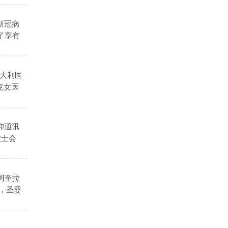
新冠病
了享有
意大利医
克女医
仰通讯
教士会
阿奎拉
，圣婴