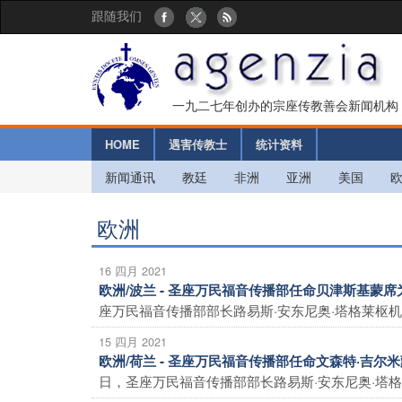
跟随我们
一九二七年创办的宗座传教善会新闻机构
HOME
遇害传教士
统计资料
新闻通讯
教廷
非洲
亚洲
美国
欧洲
16 四月 2021
欧洲/波兰 - 圣座万民福音传播部任命贝津斯基蒙
座万民福音传播部部长路易斯·安东尼奥·塔格莱枢机
15 四月 2021
欧洲/荷兰 - 圣座万民福音传播部任命文森特·吉
日，圣座万民福音传播部部长路易斯·安东尼奥·塔格