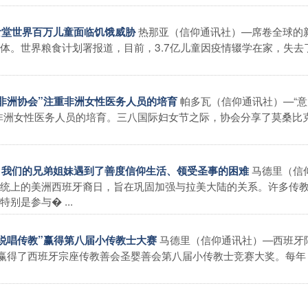
热那亚（信仰通讯社）—席卷全球的
闭食堂世界百万儿童面临饥饿威胁
体。世界粮食计划署报道，目前，3.7亿儿童因疫情辍学在家，失去
帕多瓦（信仰通讯社）—“
援助非洲协会”注重非洲女性医务人员的培育
非洲女性医务人员的培育。三八国际妇女节之际，协会分享了莫桑比
马德里（信
日：我们的兄弟姐妹遇到了善度信仰生活、领受圣事的困难
统上的美洲西班牙裔日，旨在巩固加强与拉美大陆的关系。许多传
别是参与� ...
马德里（信仰通讯社）—西班牙
校“说唱传教”赢得第八届小传教士大赛
频赢得了西班牙宗座传教善会圣婴善会第八届小传教士竞赛大奖。每年