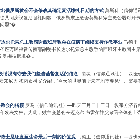
莫斯科（信仰通
教指出俄罗斯教会不会修改其确定复活瞻礼日期的方式
徒共同庆祝复活瞻礼问题，俄罗斯东正教会莫斯科宗主教公署对外
“� ...
马德里
主席达尔托索总主教感谢西班牙教会在疫情下继续支持传教事业
圣座万民福音传播部副秘书长达尔托索总主教致函西班牙主教团主
奥梅拉枢机� ...
都灵（信仰通讯社）—灵医
证“疫情没有夺去我们坚信基督复活的信念”
nti负责人安东尼奥∙梅内贡神父介绍，“今天的世界前所未有地需要见证、需
.
罗马（信仰通讯社）—昨天三月二十三日，教宗方济各
去教会的楷模
年发表文告。为此，赎主会总会长迈克尔∙布雷尔神父致函全体会士
马德里（信仰通讯社）—西班
，传教士见证直至生命最后一刻的价值观