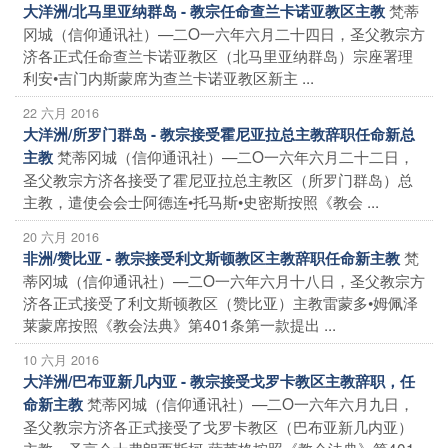
梵蒂
大洋洲/北马里亚纳群岛 - 教宗任命查兰卡诺亚教区主教
冈城（信仰通讯社）—二O一六年六月二十四日，圣父教宗方
济各正式任命查兰卡诺亚教区（北马里亚纳群岛）宗座署理
利安•吉门内斯蒙席为查兰卡诺亚教区新主 ...
22 六月 2016
大洋洲/所罗门群岛 - 教宗接受霍尼亚拉总主教辞职任命新总
梵蒂冈城（信仰通讯社）—二O一六年六月二十二日，
主教
圣父教宗方济各接受了霍尼亚拉总主教区（所罗门群岛）总
主教，遣使会会士阿德连•托马斯•史密斯按照《教会 ...
20 六月 2016
梵
非洲/赞比亚 - 教宗接受利文斯顿教区主教辞职任命新主教
蒂冈城（信仰通讯社）—二O一六年六月十八日，圣父教宗方
济各正式接受了利文斯顿教区（赞比亚）主教雷蒙多•姆佩泽
莱蒙席按照《教会法典》第401条第一款提出 ...
10 六月 2016
大洋洲/巴布亚新几内亚 - 教宗接受戈罗卡教区主教辞职，任
梵蒂冈城（信仰通讯社）—二O一六年六月九日，
命新主教
圣父教宗方济各正式接受了戈罗卡教区（巴布亚新几内亚）
主教，圣言会士弗朗西斯柯•萨莱格按照《教会法典》第401