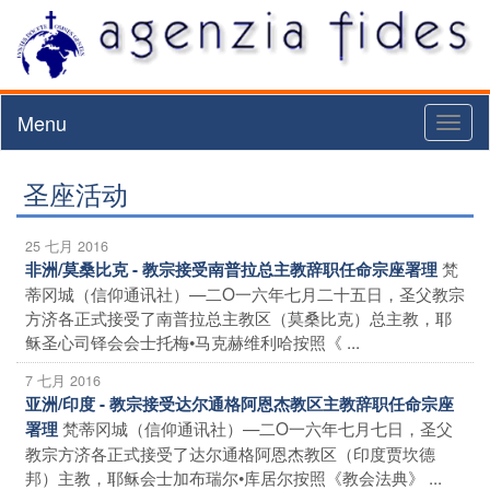
Menu
Toggl
naviga
圣座活动
25 七月 2016
梵
非洲/莫桑比克 - 教宗接受南普拉总主教辞职任命宗座署理
蒂冈城（信仰通讯社）—二O一六年七月二十五日，圣父教宗
方济各正式接受了南普拉总主教区（莫桑比克）总主教，耶
稣圣心司铎会会士托梅•马克赫维利哈按照《 ...
7 七月 2016
亚洲/印度 - 教宗接受达尔通格阿恩杰教区主教辞职任命宗座
梵蒂冈城（信仰通讯社）—二O一六年七月七日，圣父
署理
教宗方济各正式接受了达尔通格阿恩杰教区（印度贾坎德
邦）主教，耶稣会士加布瑞尔•库居尔按照《教会法典》 ...