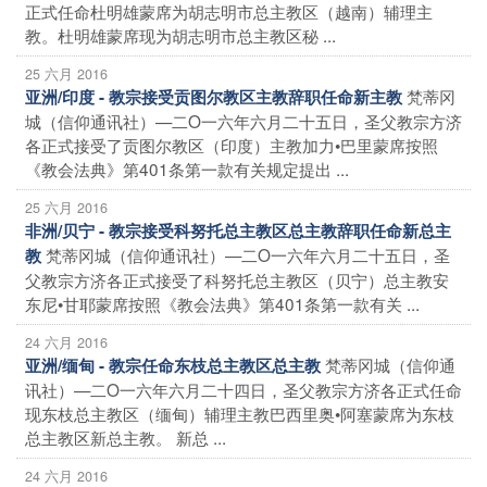
正式任命杜明雄蒙席为胡志明市总主教区（越南）辅理主
教。杜明雄蒙席现为胡志明市总主教区秘 ...
25 六月 2016
梵蒂冈
亚洲/印度 - 教宗接受贡图尔教区主教辞职任命新主教
城（信仰通讯社）—二O一六年六月二十五日，圣父教宗方济
各正式接受了贡图尔教区（印度）主教加力•巴里蒙席按照
《教会法典》第401条第一款有关规定提出 ...
25 六月 2016
非洲/贝宁 - 教宗接受科努托总主教区总主教辞职任命新总主
梵蒂冈城（信仰通讯社）—二O一六年六月二十五日，圣
教
父教宗方济各正式接受了科努托总主教区（贝宁）总主教安
东尼•甘耶蒙席按照《教会法典》第401条第一款有关 ...
24 六月 2016
梵蒂冈城（信仰通
亚洲/缅甸 - 教宗任命东枝总主教区总主教
讯社）—二O一六年六月二十四日，圣父教宗方济各正式任命
现东枝总主教区（缅甸）辅理主教巴西里奥•阿塞蒙席为东枝
总主教区新总主教。 新总 ...
24 六月 2016