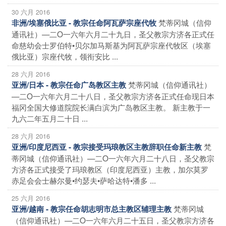
30 六月 2016
梵蒂冈城（信仰
非洲/埃塞俄比亚 - 教宗任命阿瓦萨宗座代牧
通讯社）—二O一六年六月二十九日，圣父教宗方济各正式任
命慈幼会士罗伯特•贝尔加马斯基为阿瓦萨宗座代牧区（埃塞
俄比亚）宗座代牧，领衔安比 ...
28 六月 2016
梵蒂冈城（信仰通讯社）
亚洲/日本 - 教宗任命广岛教区主教
—二O一六年六月二十八日，圣父教宗方济各正式任命现日本
福冈全国大修道院院长满白滨为广岛教区主教。 新主教于一
九六二年五月二十日 ...
28 六月 2016
梵
亚洲/印度尼西亚 - 教宗接受玛琅教区主教辞职任命新主教
蒂冈城（信仰通讯社）—二O一六年六月二十八日，圣父教宗
方济各正式接受了玛琅教区（印度尼西亚）主教，加尔莫罗
赤足会会士赫尔曼•约瑟夫•萨哈达特•潘多 ...
25 六月 2016
梵蒂冈城
亚洲/越南 - 教宗任命胡志明市总主教区辅理主教
（信仰通讯社）—二O一六年六月二十五日，圣父教宗方济各