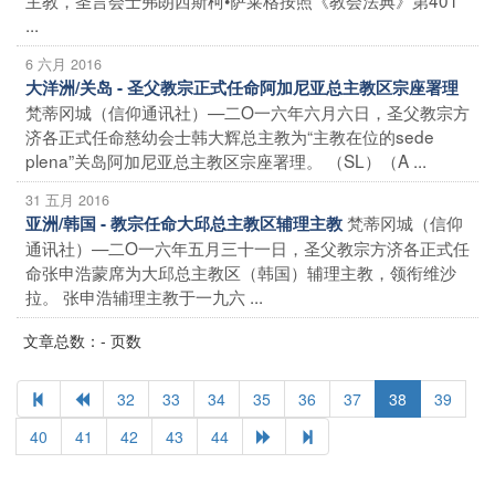
...
6 六月 2016
大洋洲/关岛 - 圣父教宗正式任命阿加尼亚总主教区宗座署理
梵蒂冈城（信仰通讯社）—二O一六年六月六日，圣父教宗方
济各正式任命慈幼会士韩大辉总主教为“主教在位的sede
plena”关岛阿加尼亚总主教区宗座署理。 （SL）（A ...
31 五月 2016
梵蒂冈城（信仰
亚洲/韩国 - 教宗任命大邱总主教区辅理主教
通讯社）—二O一六年五月三十一日，圣父教宗方济各正式任
命张申浩蒙席为大邱总主教区（韩国）辅理主教，领衔维沙
拉。 张申浩辅理主教于一九六 ...
文章总数：- 页数
32
33
34
35
36
37
38
39
40
41
42
43
44