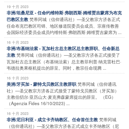
19 十月 2023
非洲/坦桑尼亚 - 任命约维特斯·弗朗西斯·姆维贾吉蒙席为布克
梵蒂冈城（信仰通讯社）—圣父教宗方济各正式
巴教区主教
任命布克巴教区司铎、地区修道院委员会成员、宗座传教善
会国际经济委员会成员约维特斯·弗朗西斯·姆维贾吉蒙席为 ...
16 十月 2023
非洲/布基纳法索 - 瓦加杜古总主教区总主教辞职、任命新总
梵蒂冈城（信仰通讯社）—圣父教宗方济各正式接受了
主教
瓦加杜古总主教区（布基纳法索）总主教菲利普·纳克雷杜巴·
韦德拉奥果枢机提出的辞呈。同时，教宗任命现腾 ...
16 十月 2023
梵蒂冈城（信仰通讯
美洲/牙买加 - 蒙特戈贝教区主教辞职
社）—圣父教宗方济各正式接受了蒙特戈贝教区（牙买加）
主教伯切尔·亚历山大·麦克弗森蒙席提出的辞呈。 （EG）
（Agenzia Fides 16/10/2023) ...
16 十月 2023
梵蒂冈城
非洲/尼日利亚 - 成立卡齐纳教区、任命首任主教
（信仰通讯社）—圣父教宗方济各正式成立卡齐纳教区（尼