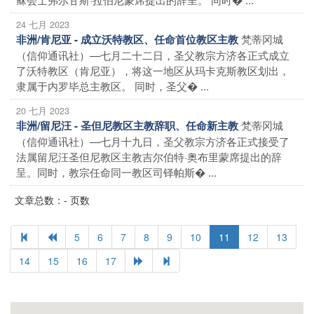
24 七月 2023
梵蒂冈城
非洲/肯尼亚 - 成立沃特教区、任命首位教区主教
（信仰通讯社）—七月二十二日，圣父教宗方济各正式成立
了沃特教区（肯尼亚），将这一地区从玛卡克斯教区划出，
隶属于内罗毕总主教区。 同时，圣父� ...
20 七月 2023
梵蒂冈城
非洲/留尼汪 - 圣但尼教区主教辞职、任命新主教
（信仰通讯社）—七月十九日，圣父教宗方济各正式接受了
法属留尼汪圣但尼教区主教吉尔伯特·奥布里蒙席提出的辞
呈。同时，教宗任命同一教区司铎帕斯� ...
文章总数：- 页数
5
6
7
8
9
10
11
12
13
14
15
16
17