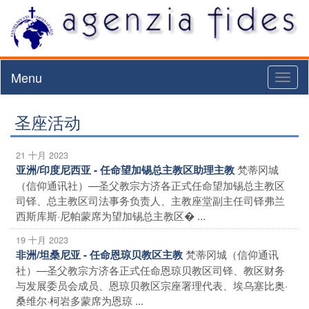
Menu
Toggl
naviga
圣座活动
21 十月 2023
梵蒂冈城
亚洲/印度尼西亚 - 任命望加锡总主教区助理主教
（信仰通讯社）—圣父教宗方济各正式任命望加锡总主教区
司铎、总主教区司法事务负责人、主教座堂副主任司铎弗兰
西斯库斯·尼帕蒙席为望加锡总主教区� ...
19 十月 2023
梵蒂冈城（信仰通讯
非洲/坦桑尼亚 - 任命恩琼贝教区主教
社）—圣父教宗方济各正式任命恩琼贝教区司铎、教区财务
与发展委员会成员、恩琼贝教区宗座署理代表、埃乌塞比奥·
桑维尔·柯岩多蒙席为恩琼 ...