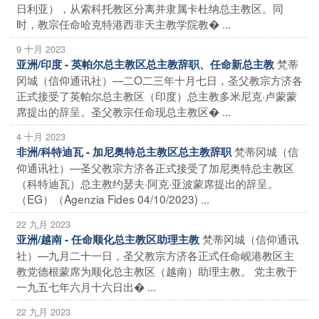
日利亚），从索科托教区分离并隶属卡杜纳总主教区。同
时，教宗任命哈克特港西非天主教学院教� ...
9 十月 2023
梵蒂
亚洲/印度 - 英帕尔总主教区总主教辞职、任命新总主教
冈城（信仰通讯社）—二O二三年十月七日，圣父教宗方济各
正式接受了英帕尔总主教区（印度）总主教多米尼克·卢蒙蒙
席提出的辞呈。圣父教宗任命现总主教区� ...
4 十月 2023
梵蒂冈城（信
非洲/科特迪瓦 - 加尼奥特总主教区总主教辞职
仰通讯社）—圣父教宗方济各正式接受了加尼奥特总主教区
（科特迪瓦）总主教约瑟夫·阿克·亚波蒙席提出的辞呈。
（EG）（Agenzia Fides 04/10/2023) ...
22 九月 2023
梵蒂冈城（信仰通讯
亚洲/越南 - 任命顺化总主教区助理主教
社）—九月二十一日，圣父教宗方济各正式任命岘港教区主
教党德根蒙席为顺化总主教区（越南）助理主教。 党主教于
一九五七年六月十六日出� ...
22 九月 2023