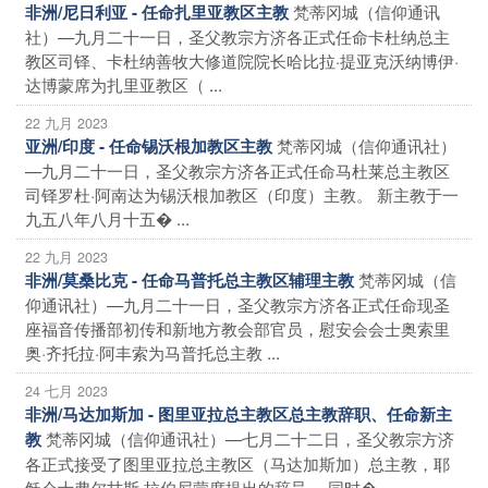
梵蒂冈城（信仰通讯
非洲/尼日利亚 - 任命扎里亚教区主教
社）—九月二十一日，圣父教宗方济各正式任命卡杜纳总主
教区司铎、卡杜纳善牧大修道院院长哈比拉·提亚克沃纳博伊·
达博蒙席为扎里亚教区（ ...
22 九月 2023
梵蒂冈城（信仰通讯社）
亚洲/印度 - 任命锡沃根加教区主教
—九月二十一日，圣父教宗方济各正式任命马杜莱总主教区
司铎罗杜·阿南达为锡沃根加教区（印度）主教。 新主教于一
九五八年八月十五� ...
22 九月 2023
梵蒂冈城（信
非洲/莫桑比克 - 任命马普托总主教区辅理主教
仰通讯社）—九月二十一日，圣父教宗方济各正式任命现圣
座福音传播部初传和新地方教会部官员，慰安会会士奥索里
奥·齐托拉·阿丰索为马普托总主教 ...
24 七月 2023
非洲/马达加斯加 - 图里亚拉总主教区总主教辞职、任命新主
梵蒂冈城（信仰通讯社）—七月二十二日，圣父教宗方济
教
各正式接受了图里亚拉总主教区（马达加斯加）总主教，耶
稣会士弗尔甘斯·拉伯尼蒙席提出的辞呈。 同时� ...