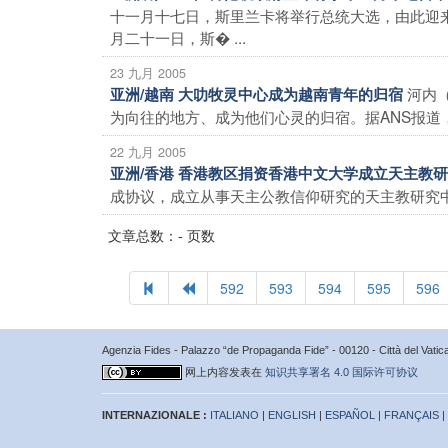
十一月十七日，斯里兰卡将举行总统大选，由此迎
月二十一日，斯� ...
23 九月 2005
河内
亚洲/越南 大叻牧灵中心成为越南青年的归宿
为向往的地方、成为他们心灵的归宿。据ANS报道，
22 九月 2005
亚洲/香港 香港教区捐资香港中文大学成立天主教
成协议，成立从事天主公教信仰研究的天主教研究中
文章总数：- 页数
592
593
594
595
596
Agenzia Fides - Palazzo “de Propaganda Fide” - 00120 - Città del Vat
网上内容发表在
知识共享署名 4.0 国际许可协议
INTERNAZIONALE :
ITALIANO
|
ENGLISH
|
ESPAÑOL
|
FRANÇAIS
|