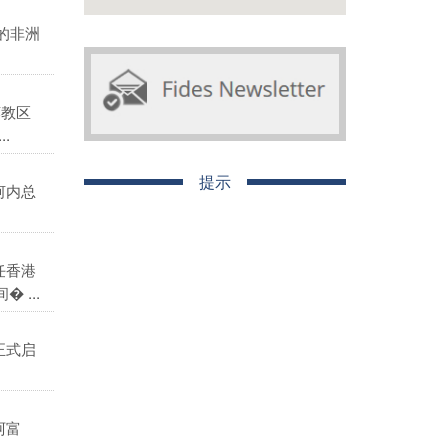
的非洲
莲教区
.
提示
河内总
任香港
...
正式启
阿富