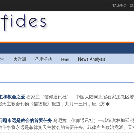
ITALIANO
EN
欧洲
大洋洲
圣座活动
任命
News Analysis
石家庄（信仰通讯社）―中国大陆河北省石家庄教区若
天主和教会之爱
天主教会刊物《信德报》报道，九月十三日，应北方� ...
马尼拉（信仰通讯社）―菲律宾林加延-
败问题永远是教会的首要任务
斗争将永远是菲律宾天主教会的首要任务。菲律宾各政治党派、天主 .