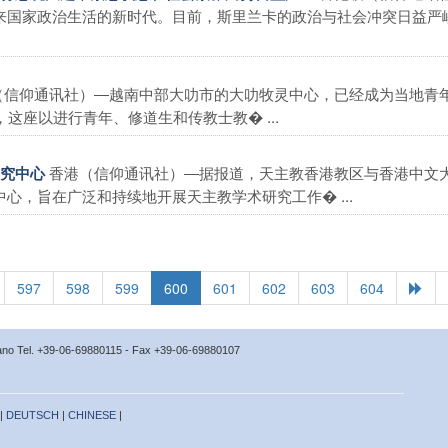
来国家政治生活的新时代。目前，斯里兰卡的政治与社会冲突日益严
（信仰通讯社）―越南中部大叻市的大叻牧灵中心，已经成为当地青
这座以进行青年、修道生和传教士教� ...
香港（信仰通讯社）―据报道，天主教香港教区与香港中文
研究中心
心，旨在广泛和持续地开展天主教学术研究工作� ...
597
598
599
600
601
602
603
604
icano Tel. +39-06-69880115 - Fax +39-06-69880107
 |
DEUTSCH
|
CHINESE
|