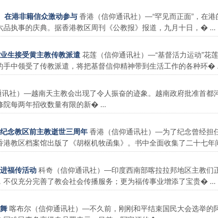
香港（信仰通讯社）―“罕见而正面”，在港
士、在港非籍信众激动参与
品执事的庆典。据香港教区周刊《公教报》报道，九月十日，� ...
花莲（信仰通讯社）―“基督活力运动”花
毕业生接受黄主教传教派遣
手中领受了传教派遣，将把基督信仰精神带到生活工作的各种环� ..
通讯社）―越南天主教会出现了令人振奋的迹象。越南政府批准首都
每两年招收数量有限的新� ...
香港（信仰通讯社）―为了纪念曾经担
，纪念教区前主教逝世三周年
港教区档案馆出版了《胡枢机牧函集》。书中全面收集了二十七年间� 
科奇（信仰通讯社）―印度西南部喀拉拉邦地区主教们
促进福传活动
 。由此，不仅充分完善了教会社会传播服务；更为福传事业增添了宝贵� ...
喀布尔（信仰通讯社）―不久前，刚刚和平结束国民大会选举的
鼓舞