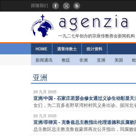
跟随我们
一九二七年创办的宗座传教善会新闻机构
HOME
遇害传教士
统计资料
新闻通讯
教廷
非洲
亚洲
美国
亚洲
29 九月 2005
亚洲/中国 - 石家庄若瑟会修女通过义诊生动彰显
女们，为二百多名野草湾村村民义务出诊。据河北省
29 九月 2005
亚洲/菲律宾 - 克鲁兹总主教指出伦理道德和反腐
总主教区总主教克鲁兹蒙席再次公开指出，同腐败做