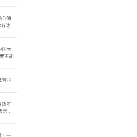
信仰通
尔各达
中国大
费不能
教普拉
反政府
表示，
社）―