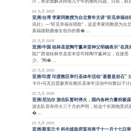
汗，将全面解决持续几十年的难民问题。日前，联合国
24 九月 2005
亚洲/台湾 李家同教授为台北青年主讲“听见幸福
讯社）―“听见幸福在唱歌”，这是李家同教授为台
真福德勒撒修女创办的垂� ...
23 九月 2005
亚洲/中国 桂林圣堂陶守赢本堂神父明确表示“在
陆广西省桂林市圣堂本堂司铎陶守赢神父，在接受
少。”陶� ...
23 九月 2005
亚洲/印度 印度教区举行圣体年活动“基督是岩石”
卡什•马瓦拉普蒙席在教区圣体年活动中向数以千计的信
23 九月 2005
亚洲/尼泊尔 游击队暂时停火，国内各种力量积极
游击队宣布停火三个月的声明，给这个长期饱受武
� ...
23 九月 2005
亚洲/斯里兰卡 科伦坡政府宣布将于十一月十七日