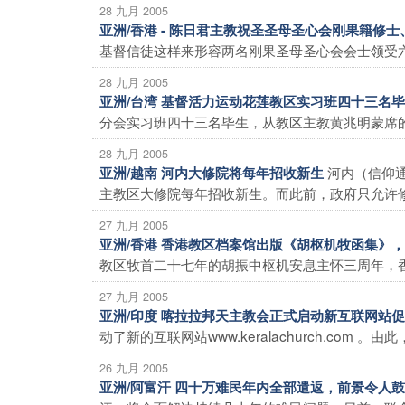
28 九月 2005
亚洲/香港 - 陈日君主教祝圣圣母圣心会刚果籍修
基督信徒这样来形容两名刚果圣母圣心会会士领受六
28 九月 2005
亚洲/台湾 基督活力运动花莲教区实习班四十三名
分会实习班四十三名毕生，从教区主教黄兆明蒙席的
28 九月 2005
河内（信仰
亚洲/越南 河内大修院将每年招收新生
主教区大修院每年招收新生。而此前，政府只允许修院
27 九月 2005
亚洲/香港 香港教区档案馆出版《胡枢机牧函集》
教区牧首二十七年的胡振中枢机安息主怀三周年，香
27 九月 2005
亚洲/印度 喀拉拉邦天主教会正式启动新互联网站
动了新的互联网站www.keralachurch.com
26 九月 2005
亚洲/阿富汗 四十万难民年内全部遣返，前景令人