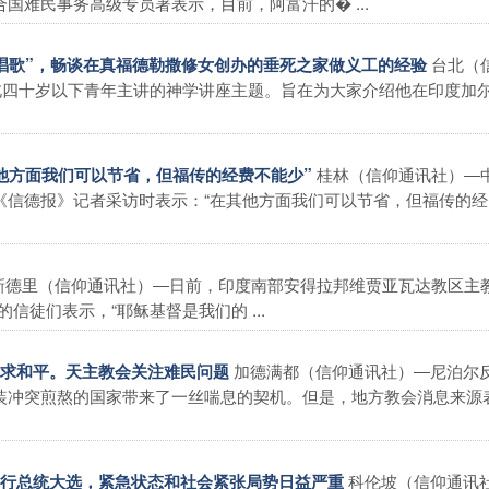
难民事务高级专员署表示，目前，阿富汗的� ...
台北（
在唱歌”，畅谈在真福德勒撒修女创办的垂死之家做义工的经验
北四十岁以下青年主讲的神学讲座主题。旨在为大家介绍他在印度加
桂林（信仰通讯社）―
其他方面我们可以节省，但福传的经费不能少”
《信德报》记者采访时表示：“在其他方面我们可以节省，但福传的经
新德里（信仰通讯社）―日前，印度南部安得拉邦维贾亚瓦达教区主
徒们表示，“耶稣基督是我们的 ...
加德满都（信仰通讯社）―尼泊尔
谋求和平。天主教会关注难民问题
装冲突煎熬的国家带来了一丝喘息的契机。但是，地方教会消息来源
科伦坡（信仰通讯
举行总统大选，紧急状态和社会紧张局势日益严重